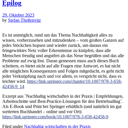
Epilog
29. Oktober 2023
by
Stefan Theßenvitz
Es ist unmöglich, rund um das Thema Nachhaltigkeit alles zu
wissen, vorherzusehen und mitzudenken – vom großen Ganzen auf
jedes Stöckchen hopsen und wieder zurück, um daraus ein
feingewirktes Netz voller Erkenntnisse zu knüpfen, dass alle
Menschen freudig und angstfrei als das Neue begrüßen und das alle
Probleme auf ewig löst.
Daran gemessen muss auch dieses Buch
scheitern, es bietet nicht auf alle Fragen eine Antwort, es hat nicht
alle möglichen Konsequenzen und Folgen mitgedacht, es geht nicht
jeder Verknüpfung nach und vor allem, es verspricht nicht, dass es
leichter wird.
https://link.springer.com/chapter/10.1007/978-3-658-
42458-9_14
Exzerpt aus `Nachhaltig wirtschaften in der Praxis | Empfehlungen,
Arbeitsschritte und Best-Practice-Lösungen für den Betriebsalltag´.
Als E-Book und Print bei Springer erhältlich (und natürlich im gut
sortierten Buchhandel – online und vor Ort):
https://link.springer.com/book/10.1007/978-3-658-42458-9
Filed under
Nachhaltig wirtschaften in der Praxis