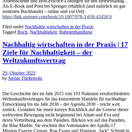
Arbeitsschritte und Best-Practice-Lösungen für den Betriebsalltag´.
Als E-Book und Print bei Springer erhältlich (und natürlich im gut
sortierten Buchhandel – online und vor Ort):
https://link.springer.com/book/10.1007/978-3-658-42458-9
Filed under
Nachhaltig wirtschaften in der Praxis
Tagged
Buch
,
Nachhaltigkeit
,
Rahmenhandlung
Nachhaltig wirtschaften in der Praxis | 17
Ziele für Nachhaltigkeit – der
Weltzukunftsvertrag
29. Oktober 2023
by
Stefan Theßenvitz
Die Geschichte des im Jahr 2015 von 193 Nationen verabschiedeten
Weltzukunftsvertrages für das konzertierte Handeln für nachhaltige
Entwicklung bis ins Jahr 2030 – der Agenda 2030 – reicht weit
zurück.
Gestatten Sie einen kurzen Rückblick auf die Genese dieser
weltweiten Bewegung nicht beginnend bei Adam und Eva und
deren Vertreibung aus dem Paradies. Blicken wir auf das Paradies,
die Blue Marble. Sie erschien den Astronauten der Apollo 17
Mission Eugene Cernan, Ron Evans und Harrison „Jack“ Schmitt in