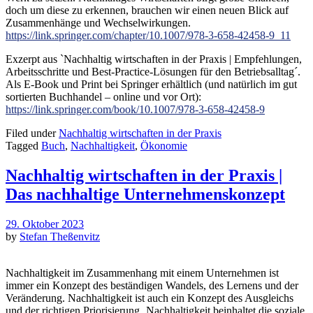
doch um diese zu erkennen, brauchen wir einen neuen Blick auf
Zusammenhänge und Wechselwirkungen.
https://link.springer.com/chapter/10.1007/978-3-658-42458-9_11
Exzerpt aus `Nachhaltig wirtschaften in der Praxis | Empfehlungen,
Arbeitsschritte und Best-Practice-Lösungen für den Betriebsalltag´.
Als E-Book und Print bei Springer erhältlich (und natürlich im gut
sortierten Buchhandel – online und vor Ort):
https://link.springer.com/book/10.1007/978-3-658-42458-9
Filed under
Nachhaltig wirtschaften in der Praxis
Tagged
Buch
,
Nachhaltigkeit
,
Ökonomie
Nachhaltig wirtschaften in der Praxis |
Das nachhaltige Unternehmenskonzept
29. Oktober 2023
by
Stefan Theßenvitz
Nachhaltigkeit im Zusammenhang mit einem Unternehmen ist
immer ein Konzept des beständigen Wandels, des Lernens und der
Veränderung. Nachhaltigkeit ist auch ein Konzept des Ausgleichs
und der richtigen Priorisierung.
Nachhaltigkeit beinhaltet die soziale,