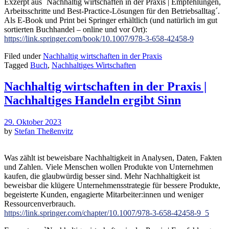
Exzerpt aus `Nachhaltig wirtschaften in der Praxis | Empfehlungen,
Arbeitsschritte und Best-Practice-Lösungen für den Betriebsalltag´.
Als E-Book und Print bei Springer erhältlich (und natürlich im gut
sortierten Buchhandel – online und vor Ort):
https://link.springer.com/book/10.1007/978-3-658-42458-9
Filed under
Nachhaltig wirtschaften in der Praxis
Tagged
Buch
,
Nachhaltiges Wirtschaften
Nachhaltig wirtschaften in der Praxis |
Nachhaltiges Handeln ergibt Sinn
29. Oktober 2023
by
Stefan Theßenvitz
Was zählt ist beweisbare Nachhaltigkeit in Analysen, Daten, Fakten
und Zahlen.
Viele Menschen wollen Produkte von Unternehmen
kaufen, die glaubwürdig besser sind. Mehr Nachhaltigkeit ist
beweisbar die klügere Unternehmensstrategie für bessere Produkte,
begeisterte Kunden, engagierte Mitarbeiter:innen und weniger
Ressourcenverbrauch.
https://link.springer.com/chapter/10.1007/978-3-658-42458-9_5