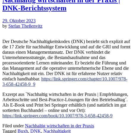
DNK-Berichtssystem
29. Oktober 2023
by
Stefan Theßenvitz
Der Deutsche Nachhaltigkeitskodex (DNK) bezieht sich explizit auf
die 17 Ziele für nachhaltige Entwicklung und auf die GRI und formt
daraus einen Managementansatz.
Der DNK verbindet die
Unternehmensstrategie, die Bestandsaufnahme und das
prozessorientierte Lernen miteinander. Er bezieht die Führung und
das Management auf die operative unternehmerische Ebene und die
Nachhaltigkeit mit ein. Der DNK ist für erfahrene Nutzer relativ
einfach handhabbar.
https://link.springer.com/chapter/10.1007/978-
3-658-42458-9_9
Exzerpt aus `Nachhaltig wirtschaften in der Praxis | Empfehlungen,
Arbeitsschritte und Best-Practice-Lösungen für den Betriebsalltag´.
Als E-Book und Print bei Springer erhältlich (und natürlich im gut
sortierten Buchhandel – online und vor Ort):
https://link.springer.com/book/10.1007/978-3-658-42458-9
Filed under
Nachhaltig wirtschaften in der Praxis
Tagged
Buxh
,
DNK
,
Nachhaltigkeit