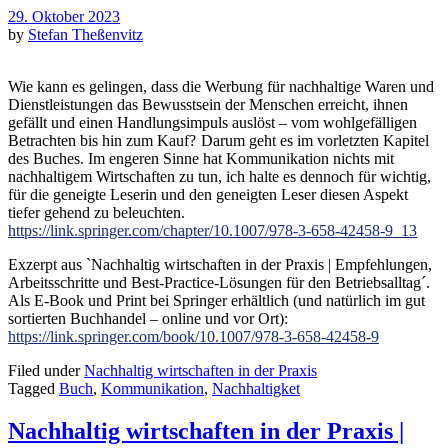
29. Oktober 2023
by
Stefan Theßenvitz
Wie kann es gelingen, dass die Werbung für nachhaltige Waren und
Dienstleistungen das Bewusstsein der Menschen erreicht, ihnen
gefällt und einen Handlungsimpuls auslöst – vom wohlgefälligen
Betrachten bis hin zum Kauf?
Darum geht es im vorletzten Kapitel
des Buches. Im engeren Sinne hat Kommunikation nichts mit
nachhaltigem Wirtschaften zu tun, ich halte es dennoch für wichtig,
für die geneigte Leserin und den geneigten Leser diesen Aspekt
tiefer gehend zu beleuchten.
https://link.springer.com/chapter/10.1007/978-3-658-42458-9_13
Exzerpt aus `Nachhaltig wirtschaften in der Praxis | Empfehlungen,
Arbeitsschritte und Best-Practice-Lösungen für den Betriebsalltag´.
Als E-Book und Print bei Springer erhältlich (und natürlich im gut
sortierten Buchhandel – online und vor Ort):
https://link.springer.com/book/10.1007/978-3-658-42458-9
Filed under
Nachhaltig wirtschaften in der Praxis
Tagged
Buch
,
Kommunikation
,
Nachhaltigket
Nachhaltig wirtschaften in der Praxis |