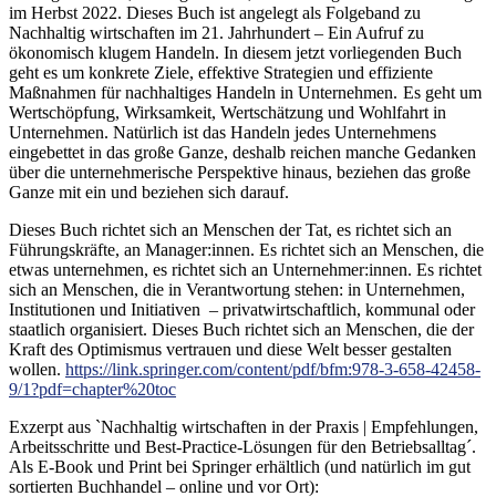
im Herbst 2022. Dieses Buch ist angelegt als Folgeband zu
Nachhaltig wirtschaften im 21. Jahrhundert – Ein Aufruf zu
ökonomisch klugem Handeln. In diesem jetzt vorliegenden Buch
geht es um konkrete Ziele, effektive Strategien und effiziente
Maßnahmen für nachhaltiges Handeln in Unternehmen.
Es geht um
Wertschöpfung, Wirksamkeit, Wertschätzung und Wohlfahrt in
Unternehmen. Natürlich ist das Handeln jedes Unternehmens
eingebettet in das große Ganze, deshalb reichen manche Gedanken
über die unternehmerische Perspektive hinaus, beziehen das große
Ganze mit ein und beziehen sich darauf.
Dieses Buch richtet sich an Menschen der Tat, es richtet sich an
Führungskräfte, an Manager:innen. Es richtet sich an Menschen, die
etwas unternehmen, es richtet sich an Unternehmer:innen. Es richtet
sich an Menschen, die in Verantwortung stehen: in Unternehmen,
Institutionen und Initiativen – privatwirtschaftlich, kommunal oder
staatlich organisiert. Dieses Buch richtet sich an Menschen, die der
Kraft des Optimismus vertrauen und diese Welt besser gestalten
wollen.
https://link.springer.com/content/pdf/bfm:978-3-658-42458-
9/1?pdf=chapter%20toc
Exzerpt aus `Nachhaltig wirtschaften in der Praxis | Empfehlungen,
Arbeitsschritte und Best-Practice-Lösungen für den Betriebsalltag´.
Als E-Book und Print bei Springer erhältlich (und natürlich im gut
sortierten Buchhandel – online und vor Ort):