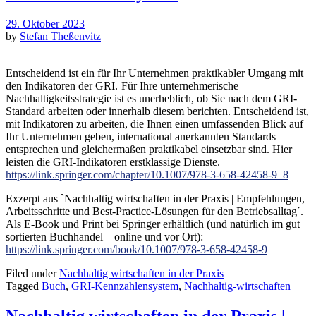
29. Oktober 2023
by
Stefan Theßenvitz
Entscheidend ist ein für Ihr Unternehmen praktikabler Umgang mit
den Indikatoren der GRI.
Für Ihre unternehmerische
Nachhaltigkeitsstrategie ist es unerheblich, ob Sie nach dem GRI-
Standard arbeiten oder innerhalb diesem berichten. Entscheidend ist,
mit Indikatoren zu arbeiten, die Ihnen einen umfassenden Blick auf
Ihr Unternehmen geben, international anerkannten Standards
entsprechen und gleichermaßen praktikabel einsetzbar sind. Hier
leisten die GRI-Indikatoren erstklassige Dienste.
https://link.springer.com/chapter/10.1007/978-3-658-42458-9_8
Exzerpt aus `Nachhaltig wirtschaften in der Praxis | Empfehlungen,
Arbeitsschritte und Best-Practice-Lösungen für den Betriebsalltag´.
Als E-Book und Print bei Springer erhältlich (und natürlich im gut
sortierten Buchhandel – online und vor Ort):
https://link.springer.com/book/10.1007/978-3-658-42458-9
Filed under
Nachhaltig wirtschaften in der Praxis
Tagged
Buch
,
GRI-Kennzahlensystem
,
Nachhaltig-wirtschaften
Nachhaltig wirtschaften in der Praxis |