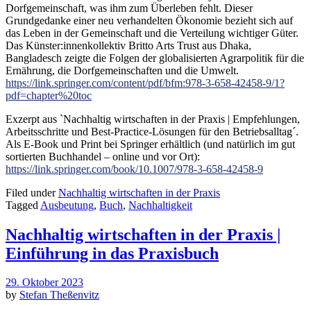
Dorfgemeinschaft, was ihm zum Überleben fehlt. Dieser
Grundgedanke einer neu verhandelten Ökonomie bezieht sich auf
das Leben in der Gemeinschaft und die Verteilung wichtiger Güter.
Das Künster:innenkollektiv Britto Arts Trust aus Dhaka,
Bangladesch zeigte die Folgen der globalisierten Agrarpolitik für die
Ernährung, die Dorfgemeinschaften und die Umwelt.
https://link.springer.com/content/pdf/bfm:978-3-658-42458-9/1?
pdf=chapter%20toc
Exzerpt aus `Nachhaltig wirtschaften in der Praxis | Empfehlungen,
Arbeitsschritte und Best-Practice-Lösungen für den Betriebsalltag´.
Als E-Book und Print bei Springer erhältlich (und natürlich im gut
sortierten Buchhandel – online und vor Ort):
https://link.springer.com/book/10.1007/978-3-658-42458-9
Filed under
Nachhaltig wirtschaften in der Praxis
Tagged
Ausbeutung
,
Buch
,
Nachhaltigkeit
Nachhaltig wirtschaften in der Praxis |
Einführung in das Praxisbuch
29. Oktober 2023
by
Stefan Theßenvitz