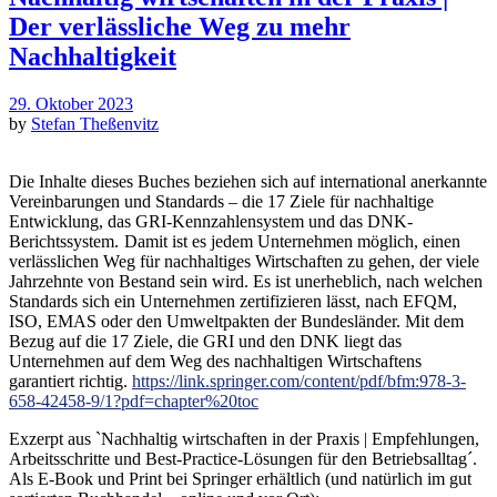
Der verlässliche Weg zu mehr
Nachhaltigkeit
29. Oktober 2023
by
Stefan Theßenvitz
Die Inhalte dieses Buches beziehen sich auf international anerkannte
Vereinbarungen und Standards – die 17 Ziele für nachhaltige
Entwicklung, das GRI-Kennzahlensystem und das DNK-
Berichtssystem.
Damit ist es jedem Unternehmen möglich, einen
verlässlichen Weg für nachhaltiges Wirtschaften zu gehen, der viele
Jahrzehnte von Bestand sein wird. Es ist unerheblich, nach welchen
Standards sich ein Unternehmen zertifizieren lässt, nach EFQM,
ISO, EMAS oder den Umweltpakten der Bundesländer. Mit dem
Bezug auf die 17 Ziele, die GRI und den DNK liegt das
Unternehmen auf dem Weg des nachhaltigen Wirtschaftens
garantiert richtig.
https://link.springer.com/content/pdf/bfm:978-3-
658-42458-9/1?pdf=chapter%20toc
Exzerpt aus `Nachhaltig wirtschaften in der Praxis | Empfehlungen,
Arbeitsschritte und Best-Practice-Lösungen für den Betriebsalltag´.
Als E-Book und Print bei Springer erhältlich (und natürlich im gut