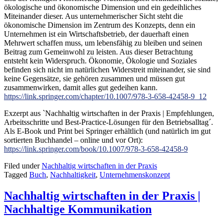
ökologische und ökonomische Dimension und ein gedeihliches
Miteinander dieser. Aus unternehmerischer Sicht steht die
ökonomische Dimension im Zentrum des Konzepts, denn ein
Unternehmen ist ein Wirtschaftsbetrieb, der dauerhaft einen
Mehrwert schaffen muss, um lebensfähig zu bleiben und seinen
Beitrag zum Gemeinwohl zu leisten. Aus dieser Betrachtung
entsteht kein Widerspruch. Ökonomie, Ökologie und Soziales
befinden sich nicht im natürlichen Widerstreit miteinander, sie sind
keine Gegensätze, sie gehören zusammen und müssen gut
zusammenwirken, damit alles gut gedeihen kann.
https://link.springer.com/chapter/10.1007/978-3-658-42458-9_12
Exzerpt aus `Nachhaltig wirtschaften in der Praxis | Empfehlungen,
Arbeitsschritte und Best-Practice-Lösungen für den Betriebsalltag´.
Als E-Book und Print bei Springer erhältlich (und natürlich im gut
sortierten Buchhandel – online und vor Ort):
https://link.springer.com/book/10.1007/978-3-658-42458-9
Filed under
Nachhaltig wirtschaften in der Praxis
Tagged
Buch
,
Nachhaltigkeit
,
Unternehmenskonzept
Nachhaltig wirtschaften in der Praxis |
Nachhaltige Kommunikation