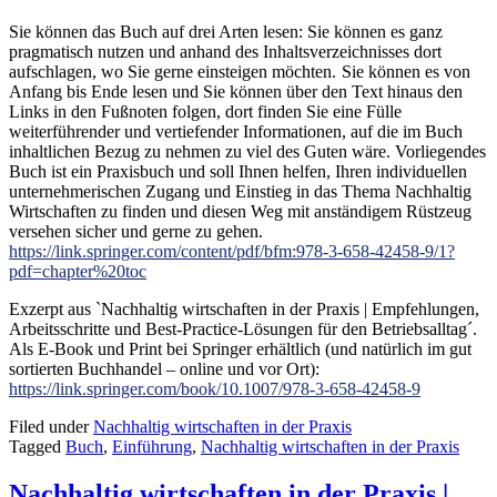
Sie können das Buch auf drei Arten lesen: Sie können es ganz
pragmatisch nutzen und anhand des Inhaltsverzeichnisses dort
aufschlagen, wo Sie gerne einsteigen möchten.
Sie können es von
Anfang bis Ende lesen und Sie können über den Text hinaus den
Links in den Fußnoten folgen, dort finden Sie eine Fülle
weiterführender und vertiefender Informationen, auf die im Buch
inhaltlichen Bezug zu nehmen zu viel des Guten wäre. Vorliegendes
Buch ist ein Praxisbuch und soll Ihnen helfen, Ihren individuellen
unternehmerischen Zugang und Einstieg in das Thema Nachhaltig
Wirtschaften zu finden und diesen Weg mit anständigem Rüstzeug
versehen sicher und gerne zu gehen.
https://link.springer.com/content/pdf/bfm:978-3-658-42458-9/1?
pdf=chapter%20toc
Exzerpt aus `Nachhaltig wirtschaften in der Praxis | Empfehlungen,
Arbeitsschritte und Best-Practice-Lösungen für den Betriebsalltag´.
Als E-Book und Print bei Springer erhältlich (und natürlich im gut
sortierten Buchhandel – online und vor Ort):
https://link.springer.com/book/10.1007/978-3-658-42458-9
Filed under
Nachhaltig wirtschaften in der Praxis
Tagged
Buch
,
Einführung
,
Nachhaltig wirtschaften in der Praxis
Nachhaltig wirtschaften in der Praxis |