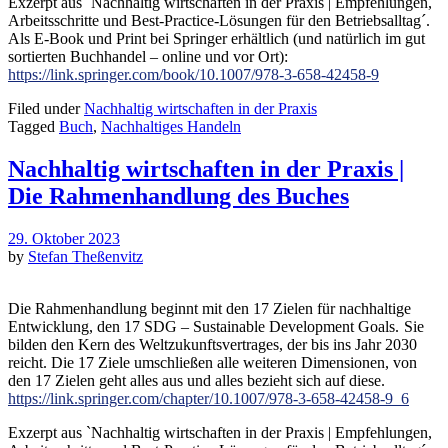
Exzerpt aus `Nachhaltig wirtschaften in der Praxis | Empfehlungen,
Arbeitsschritte und Best-Practice-Lösungen für den Betriebsalltag´.
Als E-Book und Print bei Springer erhältlich (und natürlich im gut
sortierten Buchhandel – online und vor Ort):
https://link.springer.com/book/10.1007/978-3-658-42458-9
Filed under
Nachhaltig wirtschaften in der Praxis
Tagged
Buch
,
Nachhaltiges Handeln
Nachhaltig wirtschaften in der Praxis |
Die Rahmenhandlung des Buches
29. Oktober 2023
by
Stefan Theßenvitz
Die Rahmenhandlung beginnt mit den 17 Zielen für nachhaltige
Entwicklung, den 17 SDG – Sustainable Development Goals.
Sie
bilden den Kern des Weltzukunftsvertrages, der bis ins Jahr 2030
reicht. Die 17 Ziele umschließen alle weiteren Dimensionen, von
den 17 Zielen geht alles aus und alles bezieht sich auf diese.
https://link.springer.com/chapter/10.1007/978-3-658-42458-9_6
Exzerpt aus `Nachhaltig wirtschaften in der Praxis | Empfehlungen,