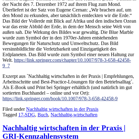
der Nacht des 7. Dezember 1972 auf ihrem Flug zum Mond.
Überliefert ist der Satz von Eugene Cernan: „Wir brachen auf, um
den Mond zu erkunden, aber tatsächlich entdeckten wir die Erde.“
Das Bild der Vollerde mit Blick auf Afrika und den indischen Ozean
war das erste Abbild der Erde, in dem der Mensch seine Welt von
außen sah. Die Wirkung des Bildes war gewaltig. Die Blue Marble
wurde zum Symbol der in den 1970er-Jahren entstehenden
Bewegungen für Naturschutz und Umweltschutz. Das Bild
versinnbildlichte die Verletzbarkeit und Einzigartigkeit des
Erdplaneten. Das Bild wurde zum Symbol einer neuen Haltung zur
Welt.
https://link.springer.com/chapter/10.1007/978-3-658-42458-
9_7
Exzerpt aus `Nachhaltig wirtschaften in der Praxis | Empfehlungen,
Arbeitsschritte und Best-Practice-Lösungen für den Betriebsalltag´.
Als E-Book und Print bei Springer erhältlich (und natürlich im gut
sortierten Buchhandel – online und vor Ort):
https://link.springer.com/book/10.1007/978-3-658-42458-9
Filed under
Nachhaltig wirtschaften in der Praxis
Tagged
17-SDG
,
Buch
,
Nachhaltig-wirtschaften
Nachhaltig wirtschaften in der Praxis |
GRI-Kennzahlensystem