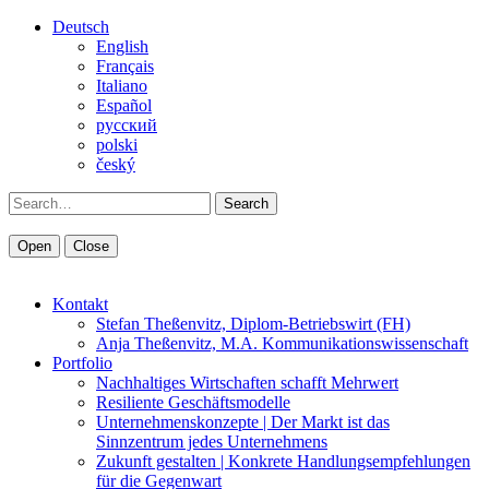
Deutsch
English
Français
Italiano
Español
pусский
polski
český
Search
Open
Close
Kontakt
Stefan Theßenvitz, Diplom-Betriebswirt (FH)
Anja Theßenvitz, M.A. Kommunikationswissenschaft
Portfolio
Nachhaltiges Wirtschaften schafft Mehrwert
Resiliente Geschäftsmodelle
Unternehmenskonzepte | Der Markt ist das
Sinnzentrum jedes Unternehmens
Zukunft gestalten | Konkrete Handlungsempfehlungen
für die Gegenwart