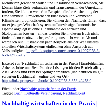
Mehrheiten gewinnen wollen und Resolutionen verabschieden, Sie
können klare Ziele verhandeln und Transparenz in der Umsetzung
fordern, Sie können weiterhin Beispiele für die Ausbeutung der
Erde sammeln, Umweltschäden bilanzieren und kommende
Klimakrisen prognostizieren, Sie können den Nachweis führen, dass
unser jetziges Wirtschaftssystem auf kurzfristige ökonomische
Optima angelegt ist ohne Hinzunahme der sozialen und
ökologischen Kosten – all das werden Sie in diesem Buch nicht
finden, denn es nützt nichts, es bringt uns nicht weiter.
Ab und an
werde ich rein illustrativ ein paar Beispiele aus der Welt unseres
aktuellen Wirtschaftssystems einflechten ohne Anspruch auf
Vollständigkeit.
https://link.springer.com/chapter/10.1007/978-3-
658-42458-9_2
Exzerpt aus `Nachhaltig wirtschaften in der Praxis | Empfehlungen,
Arbeitsschritte und Best-Practice-Lösungen für den Betriebsalltag´.
Als E-Book und Print bei Springer erhältlich (und natürlich im gut
sortierten Buchhandel – online und vor Ort):
https://link.springer.com/book/10.1007/978-3-658-42458-9
Filed under
Nachhaltig wirtschaften in der Praxis
Tagged
Buch
,
Kulturelle Vereinbarung
,
Nachhaltigkeit
Nachhaltig wirtschaften in der Praxis |