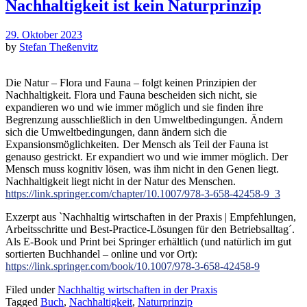
Nachhaltigkeit ist kein Naturprinzip
29. Oktober 2023
by
Stefan Theßenvitz
Die Natur – Flora und Fauna – folgt keinen Prinzipien der
Nachhaltigkeit. Flora und Fauna bescheiden sich nicht, sie
expandieren wo und wie immer möglich und sie finden ihre
Begrenzung ausschließlich in den Umweltbedingungen. Ändern
sich die Umweltbedingungen, dann ändern sich die
Expansionsmöglichkeiten.
Der Mensch als Teil der Fauna ist
genauso gestrickt. Er expandiert wo und wie immer möglich. Der
Mensch muss kognitiv lösen, was ihm nicht in den Genen liegt.
Nachhaltigkeit liegt nicht in der Natur des Menschen.
https://link.springer.com/chapter/10.1007/978-3-658-42458-9_3
Exzerpt aus `Nachhaltig wirtschaften in der Praxis | Empfehlungen,
Arbeitsschritte und Best-Practice-Lösungen für den Betriebsalltag´.
Als E-Book und Print bei Springer erhältlich (und natürlich im gut
sortierten Buchhandel – online und vor Ort):
https://link.springer.com/book/10.1007/978-3-658-42458-9
Filed under
Nachhaltig wirtschaften in der Praxis
Tagged
Buch
,
Nachhaltigkeit
,
Naturprinzip