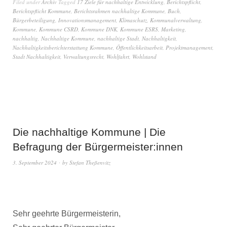
Filed under
Archiv
Tagged
17 Ziele für nachhaltige Entwicklung
,
Berichtspflicht
,
Berichtspflicht Kommune
,
Berichtsrahmen nachhaltige Kommune
,
Buch
,
Bürgerbeteiligung
,
Innovationsmanagement
,
Klimaschutz
,
Kommunalverwaltung
,
Kommune
,
Kommune CSRD
,
Kommune DNK
,
Kommune ESRS
,
Marketing
,
nachhaltig
,
Nachhaltige Kommune
,
nachhaltige Stadt
,
Nachhaltigkeit
,
Nachhaltigkeitsberichterstattung Kommune
,
Öffentlichkeitsarbeit
,
Projektmanagement
,
Stadt Nachhaltigkeit
,
Verwaltungsrecht
,
Wohlfahrt
,
Wohlstand
Die nachhaltige Kommune | Die
Befragung der Bürgermeister:innen
3. September 2024
by
Stefan Theßenvitz
Sehr geehrte Bürgermeisterin,