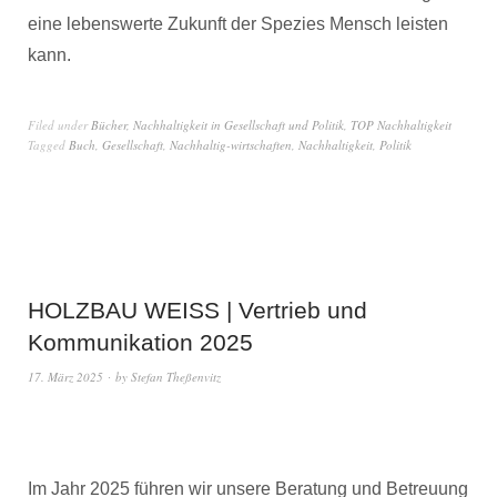
eine lebenswerte Zukunft der Spezies Mensch leisten
kann.
Filed under
Bücher
,
Nachhaltigkeit in Gesellschaft und Politik
,
TOP Nachhaltigkeit
Tagged
Buch
,
Gesellschaft
,
Nachhaltig-wirtschaften
,
Nachhaltigkeit
,
Politik
HOLZBAU WEISS | Vertrieb und
Kommunikation 2025
17. März 2025
by
Stefan Theßenvitz
Im Jahr 2025 führen wir unsere Beratung und Betreuung