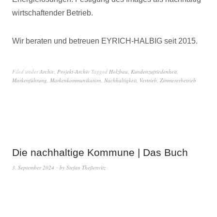
wirtschaftender Betrieb.
Wir beraten und betreuen EYRICH-HALBIG seit 2015.
Filed under
Archiv
,
Projekt-Archiv
Tagged
Holzbau
,
Kundenzufriedenheit
,
Markenführung
,
Markenkommunikation
,
Nachhaltigkeit
,
Vertrieb
,
Zimmererbetrieb
Die nachhaltige Kommune | Das Buch
3. September 2024
by
Stefan Theßenvitz