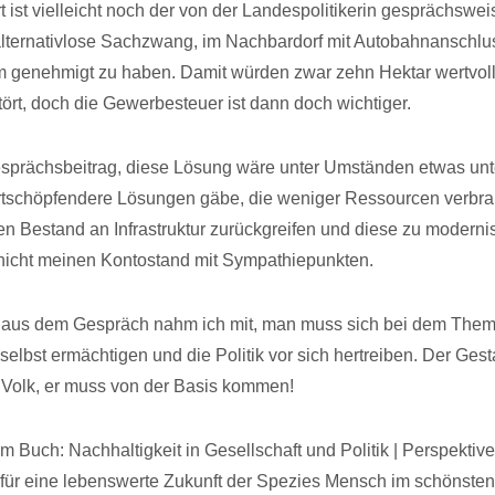
ist vielleicht noch der von der Landespolitikerin gesprächswei
alternativlose Sachzwang, im Nachbardorf mit Autobahnanschlu
m genehmigt zu haben. Damit würden zwar zehn Hektar wertvol
tört, doch die Gewerbesteuer ist dann doch wichtiger.
sprächsbeitrag, diese Lösung wäre unter Umständen etwas un
ertschöpfendere Lösungen gäbe, die weniger Ressourcen verbr
den Bestand an Infrastruktur zurückgreifen und diese zu moderni
 nicht meinen Kontostand mit Sympathiepunkten.
s aus dem Gespräch nahm ich mit, man muss sich bei dem The
selbst ermächtigen und die Politik vor sich hertreiben. Der Ges
Volk, er muss von der Basis kommen!
 Buch: Nachhaltigkeit in Gesellschaft und Politik | Perspektive
ür eine lebenswerte Zukunft der Spezies Mensch im schönsten