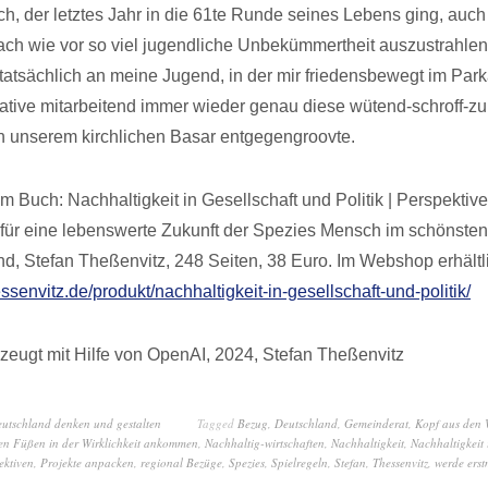
h, der letztes Jahr in die 61te Runde seines Lebens ging, auch
ch wie vor so viel jugendliche Unbekümmertheit auszustrahlen
 tatsächlich an meine Jugend, in der mir friedensbewegt im Park
tiative mitarbeitend immer wieder genau diese wütend-schroff-
 unserem kirchlichen Basar entgegengroovte.
 Buch: Nachhaltigkeit in Gesellschaft und Politik | Perspektive
ür eine lebenswerte Zukunft der Spezies Mensch im schönsten
nd, Stefan Theßenvitz, 248 Seiten, 38 Euro. Im Webshop erhältl
essenvitz.de/produkt/nachhaltigkeit-in-gesellschaft-und-politik/
zeugt mit Hilfe von OpenAI, 2024, Stefan Theßenvitz
eutschland denken und gestalten
Tagged
Bezug
,
Deutschland
,
Gemeinderat
,
Kopf aus den 
en Füßen in der Wirklichkeit ankommen
,
Nachhaltig-wirtschaften
,
Nachhaltigkeit
,
Nachhaltigkeit 
ektiven
,
Projekte anpacken
,
regional Bezüge
,
Spezies
,
Spielregeln
,
Stefan
,
Thessenvitz
,
werde ers