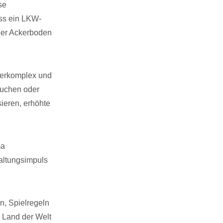
se
ss ein LKW-
ler Ackerboden
terkomplex und
auchen oder
sieren, erhöhte
ma
taltungsimpuls
n, Spielregeln
 Land der Welt