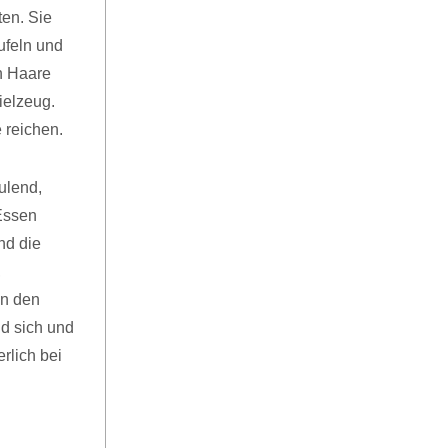
ten. Sie
ufeln und
n Haare
ielzeug.
 reichen.
ulend,
Essen
nd die
,
in den
nd sich und
rlich bei
n