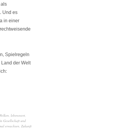
 als
. Und es
a in einer
zurechtweisende
n, Spielregeln
 Land der Welt
ich:
Wolken
,
lebenswert
,
in Gesellschaft und
tmal erwachsen
,
Zukunft