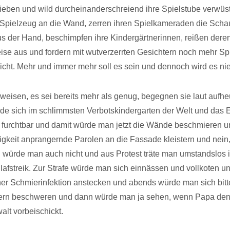
ieben und wild durcheinanderschreiend ihre Spielstube verwüs
 Spielzeug an die Wand, zerren ihren Spielkameraden die Scha
s der Hand, beschimpfen ihre Kindergärtnerinnen, reißen dere
se aus und fordern mit wutverzerrten Gesichtern noch mehr Sp
nicht. Mehr und immer mehr soll es sein und dennoch wird es nie
weisen, es sei bereits mehr als genug, begegnen sie laut aufhe
de sich im schlimmsten Verbotskindergarten der Welt und das 
 furchtbar und damit würde man jetzt die Wände beschmieren u
gkeit anprangernde Parolen an die Fassade kleistern und nein
 würde man auch nicht und aus Protest träte man umstandslos 
lafstreik. Zur Strafe würde man sich einnässen und vollkoten u
iner Schmierinfektion anstecken und abends würde man sich bitte
tern beschweren und dann würde man ja sehen, wenn Papa de
lt vorbeischickt.