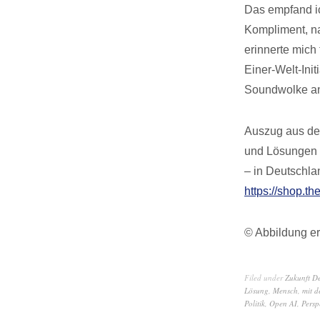
Das empfand ic
Kompliment, na
erinnerte mich
Einer-Welt-Ini
Soundwolke an
Auszug aus dem
und Lösungen f
– in Deutschla
https://shop.th
© Abbildung er
Filed under
Zukunft D
Lösung
,
Mensch
,
mit d
Politik
,
Open AI
,
Persp