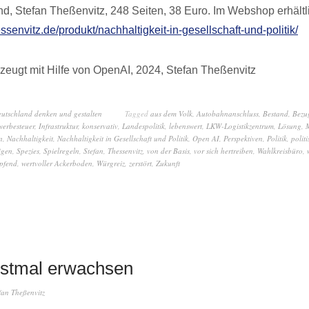
nd, Stefan Theßenvitz, 248 Seiten, 38 Euro. Im Webshop erhältl
essenvitz.de/produkt/nachhaltigkeit-in-gesellschaft-und-politik/
zeugt mit Hilfe von OpenAI, 2024, Stefan Theßenvitz
eutschland denken und gestalten
Tagged
aus dem Volk
,
Autobahnanschluss
,
Bestand
,
Bezu
erbesteuer
,
Infrastruktur
,
konservativ
,
Landespolitik
,
lebenswert
,
LKW-Logistikzentrum
,
Lösung
,
n
,
Nachhaltigkeit
,
Nachhaltigkeit in Gesellschaft und Politik
,
Open AI
,
Perspektiven
,
Politik
,
polit
igen
,
Spezies
,
Spielregeln
,
Stefan
,
Thessenvitz
,
von der Basis
,
vor sich hertreiben
,
Wahlkreisbüro
,
pfend
,
wertvoller Ackerboden
,
Würgreiz
,
zerstört
,
Zukunft
stmal erwachsen
fan Theßenvitz