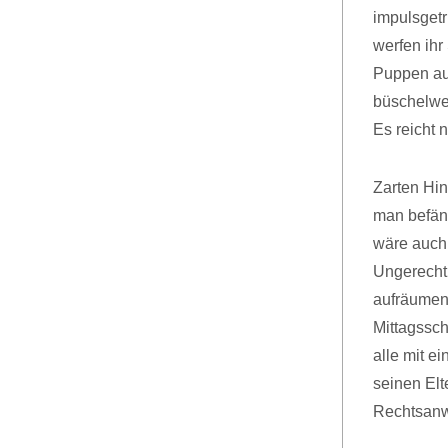
impulsgetr
werfen ihr
Puppen au
büschelwei
Es reicht 
Zarten Hin
man befän
wäre auch
Ungerechti
aufräumen
Mittagssch
alle mit e
seinen El
Rechtsanwa