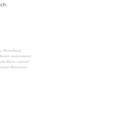
ich:
g
,
Deutschland
,
Mensch
,
modernisieren
,
ische Ebene
,
regional
weniger Ressourcen