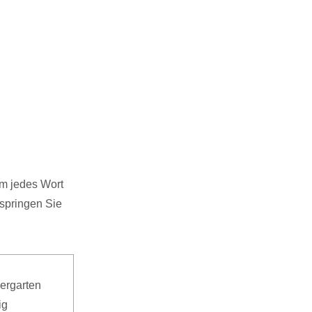
am jedes Wort
springen Sie
dergarten
ig