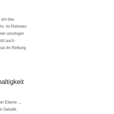
, um das
ln.
Im Rahmen
er unruhiger.
tzt auch
was ihr Rettung
ltigkeit
cher Ebene …
en Gebälk.