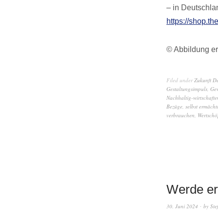
– in Deutschla
https://shop.th
© Abbildung er
Filed under
Zukunft D
Gestaltungsimpuls
,
Gew
Nachhaltig-wirtschafte
Bezüge
,
selbst ermächt
verbrauchen
,
Wertschö
Werde er
30. Juni 2024
by
Ste