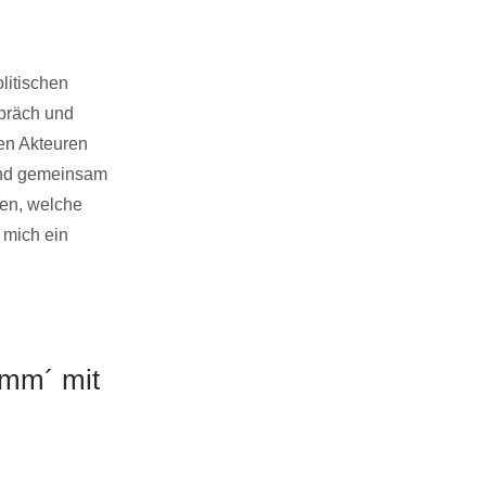
litischen
präch und
hen Akteuren
und gemeinsam
len, welche
 mich ein
omm´ mit