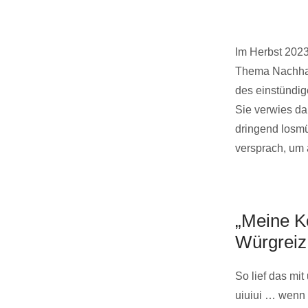
Im Herbst 2023
Thema Nachhalt
des einstündig
Sie verwies da
dringend losmü
versprach, um
„Meine K
Würgreiz
So lief das mi
uiuiui … wenn 