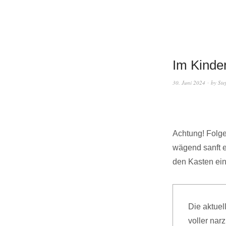
Im Kinde
30. Juni 2024
by
Ste
Achtung! Folge
wägend sanft e
den Kasten ei
Die aktuel
voller narz