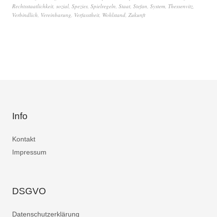
Rechtsstaatlichkeit
,
sozial
,
Spezies
,
Spielregeln
,
Staat
,
Stefan
,
System
,
Thessenvitz
,
Verbindlich
,
Vereinbarung
,
Verfasstheit
,
Wohlstand
,
Zukunft
Info
Kontakt
Impressum
DSGVO
Datenschutzerklärung