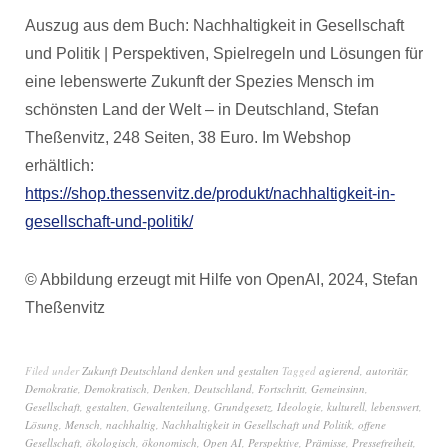
Auszug aus dem Buch: Nachhaltigkeit in Gesellschaft
und Politik | Perspektiven, Spielregeln und Lösungen für
eine lebenswerte Zukunft der Spezies Mensch im
schönsten Land der Welt – in Deutschland, Stefan
Theßenvitz, 248 Seiten, 38 Euro. Im Webshop
erhältlich:
https://shop.thessenvitz.de/produkt/nachhaltigkeit-in-
gesellschaft-und-politik/
© Abbildung erzeugt mit Hilfe von OpenAI, 2024, Stefan
Theßenvitz
Filed under
Zukunft Deutschland denken und gestalten
Tagged
agierend
,
autoritär
,
Demokratie
,
Demokratisch
,
Denken
,
Deutschland
,
Fortschritt
,
Gemeinsinn
,
Gesellschaft
,
gestalten
,
Gewaltenteilung
,
Grundgesetz
,
Ideologie
,
kulturell
,
lebenswert
,
Lösung
,
Mensch
,
nachhaltig
,
Nachhaltigkeit in Gesellschaft und Politik
,
offene
Gesellschaft
,
ökologisch
,
ökonomisch
,
Open AI
,
Perspektive
,
Prämisse
,
Pressefreiheit
,