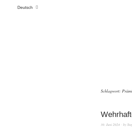
Deutsch
Schlagwort:
Prämi
Wehrhaft
30. Juni 2024
by
Ste