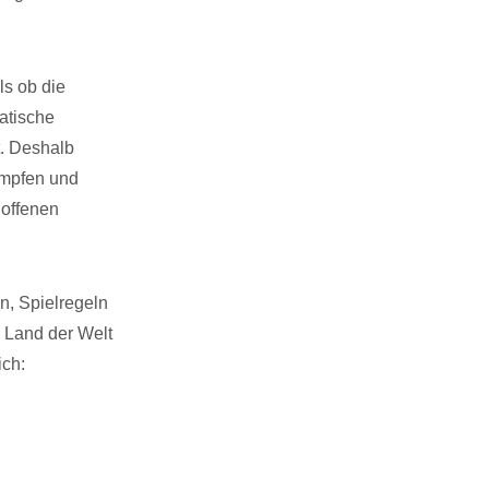
ls ob die
atische
t. Deshalb
ämpfen und
 offenen
n, Spielregeln
 Land der Welt
ich: