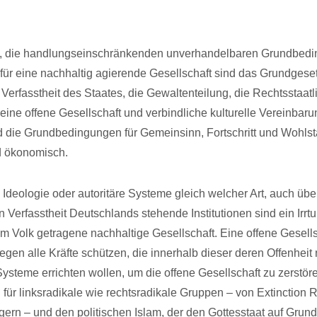
, die handlungseinschränkenden unverhandelbaren Grundbedi
ür eine nachhaltig agierende Gesellschaft sind das Grundgeset
erfasstheit des Staates, die Gewaltenteilung, die Rechtsstaatli
 eine offene Gesellschaft und verbindliche kulturelle Vereinbar
 die Grundbedingungen für Gemeinsinn, Fortschritt und Wohlsta
d ökonomisch.
Ideologie oder autoritäre Systeme gleich welcher Art, auch übe
 Verfasstheit Deutschlands stehende Institutionen sind ein Irr
m Volk getragene nachhaltige Gesellschaft. Eine offene Gesell
egen alle Kräfte schützen, die innerhalb dieser deren Offenheit
ysteme errichten wollen, um die offene Gesellschaft zu zerstöre
für linksradikale wie rechtsradikale Gruppen – von Extinction R
ern – und den politischen Islam, der den Gottesstaat auf Grund