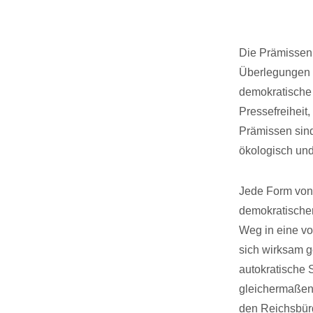
Die Prämissen
Überlegungen f
demokratische V
Pressefreiheit,
Prämissen sind
ökologisch un
Jede Form von 
demokratischen
Weg in eine vo
sich wirksam g
autokratische S
gleichermaßen 
den Reichsbürg