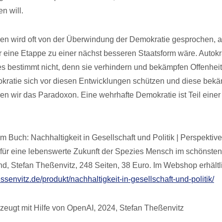
en will.
sen wird oft von der Überwindung der Demokratie gesprochen, a
 eine Etappe zu einer nächst besseren Staatsform wäre. Autokr
s bestimmt nicht, denn sie verhindern und bekämpfen Offenhei
kratie sich vor diesen Entwicklungen schützen und diese bek
den wir das Paradoxon. Eine wehrhafte Demokratie ist Teil einer
 Buch: Nachhaltigkeit in Gesellschaft und Politik | Perspektive
ür eine lebenswerte Zukunft der Spezies Mensch im schönsten
nd, Stefan Theßenvitz, 248 Seiten, 38 Euro. Im Webshop erhältl
essenvitz.de/produkt/nachhaltigkeit-in-gesellschaft-und-politik/
zeugt mit Hilfe von OpenAI, 2024, Stefan Theßenvitz