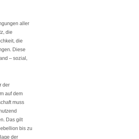
ngungen aller
z, die
chkeit, die
ungen. Diese
nd – sozial,
r der
tum auf dem
schaft muss
 nutzend
n. Das gilt
ebellion bis zu
lage der