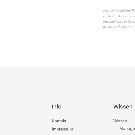
Filed under
Zukunft D
Fortschritt
,
Gemeinsin
Nachhaltigkeit in Gesel
Rechtsstaatlichkeit
,
soz
Info
Wissen
Kontakt
Wissen
Manage
Impressum