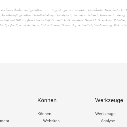
eutschland denken und gestalten
Tagged
agierend
,
autoritär
,
Demokratie
,
Demokratisch
,
D
n
,
Gesellschaft
,
gestalten
,
Gewaltenteilung
,
Grundgesetz
,
Ideologie
,
kulturell
,
lebenswert
,
Lösung
,
lschaft und Politik
,
offene Gesellschaft
,
ökologisch
,
ökonomisch
,
Open AI
,
Perspektive
,
Prämisse
,
ial
,
Spezies
,
Spielregeln
,
Staat
,
Stefan
,
System
,
Thessenvitz
,
Verbindlich
,
Vereinbarung
,
Verfassthe
Können
Werkzeuge
Können
Werkzeuge
ment
Websites
Analyse