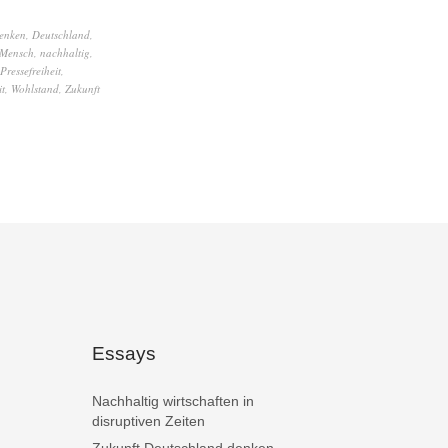
enken
,
Deutschland
,
Mensch
,
nachhaltig
,
Pressefreiheit
,
it
,
Wohlstand
,
Zukunft
Essays
Nachhaltig wirtschaften in
disruptiven Zeiten