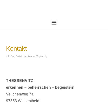
Kontakt
15. Juni 2016
by
Stefan Theßenvitz
THESSENVITZ
erkennen – beherrschen – begeistern
Veilchenweg 7a
97353 Wiesentheid