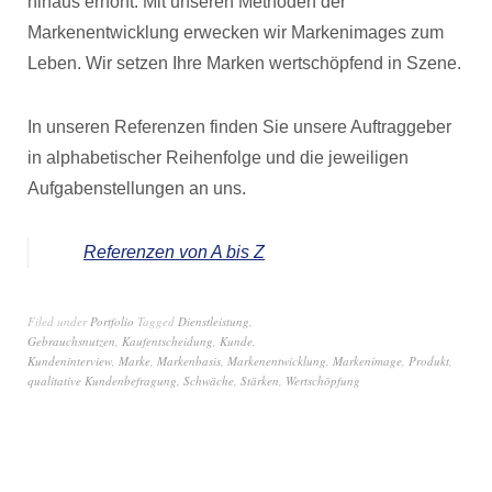
hinaus erhöht. Mit unseren Methoden der
Markenentwicklung erwecken wir Markenimages zum
Leben. Wir setzen Ihre Marken wertschöpfend in Szene.
In unseren Referenzen finden Sie unsere Auftraggeber
in alphabetischer Reihenfolge und die jeweiligen
Aufgabenstellungen an uns.
Referenzen von A bis Z
Filed under
Portfolio
Tagged
Dienstleistung
,
Gebrauchsnutzen
,
Kaufentscheidung
,
Kunde
,
Kundeninterview
,
Marke
,
Markenbasis
,
Markenentwicklung
,
Markenimage
,
Produkt
,
qualitative Kundenbefragung
,
Schwäche
,
Stärken
,
Wertschöpfung