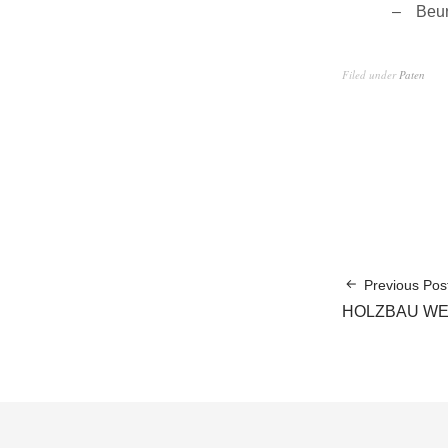
Beur
Filed under
Paten
Previous Pos
HOLZBAU WEISS