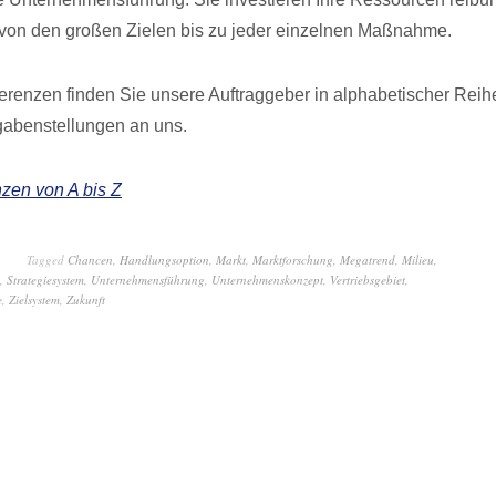
von den großen Zielen bis zu jeder einzelnen Maßnahme.
erenzen finden Sie unsere Auftraggeber in alphabetischer Reih
gabenstellungen an uns.
zen von A bis Z
Tagged
Chancen
,
Handlungsoption
,
Markt
,
Marktforschung
,
Megatrend
,
Milieu
,
,
Strategiesystem
,
Unternehmensführung
,
Unternehmenskonzept
,
Vertriebsgebiet
,
e
,
Zielsystem
,
Zukunft