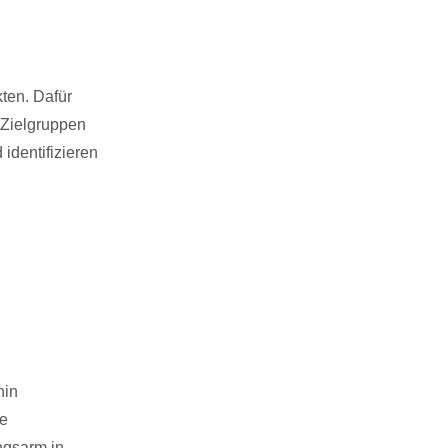
kten. Dafür
t Zielgruppen
identifizieren
hin
re
ngsarm in