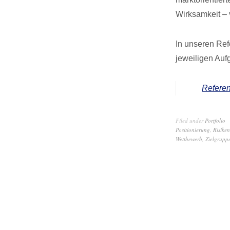
Wirksamkeit – 
In unseren Ref
jeweiligen Auf
Referen
Filed under
Portfolio
Positionierung
,
Risiken
Wettbewerb
,
Zielgrupp