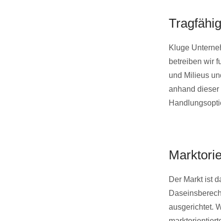
Tragfähi
Kluge Unternehm
betreiben wir f
und Milieus un
anhand dieser 
Handlungsoptio
Marktori
Der Markt ist 
Daseinsberecht
ausgerichtet. W
marktorientier