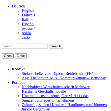
Deutsch
English
Français
Italiano
Español
pусский
polski
český
Search
Open
Close
Kontakt
Stefan Theßenvitz, Diplom-Betriebswirt (FH)
Anja Theßenvitz, M.A. Kommunikationswissenschaft
Portfolio
Nachhaltiges Wirtschaften schafft Mehrwert
Resiliente Geschäftsmodelle
Unternehmenskonzepte | Der Markt ist das
Sinnzentrum jedes Unternehmens
Zukunft gestalten | Konkrete Handlungsempfehlungen
für die Gegenwart