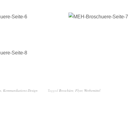
n
,
Kommunikations-Design
Tagged
Broschüre
,
Flyer
,
Werbemittel