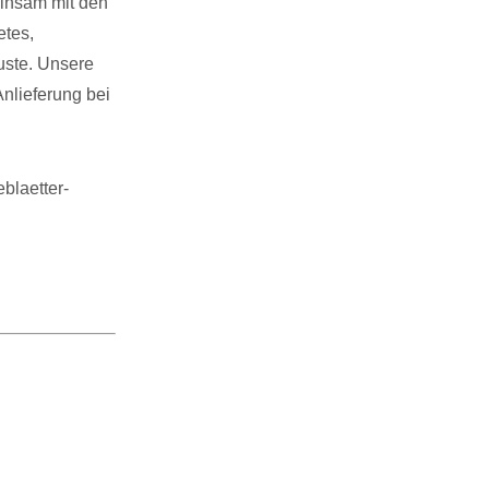
einsam mit den
etes,
uste. Unsere
Anlieferung bei