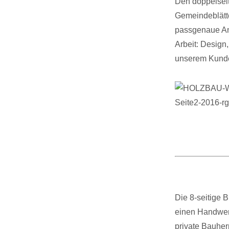
Den doppelseit
Gemeindeblätte
passgenaue An
Arbeit: Design,
unserem Kunde
Die 8-seitige B
einen Handwerk
private Bauher