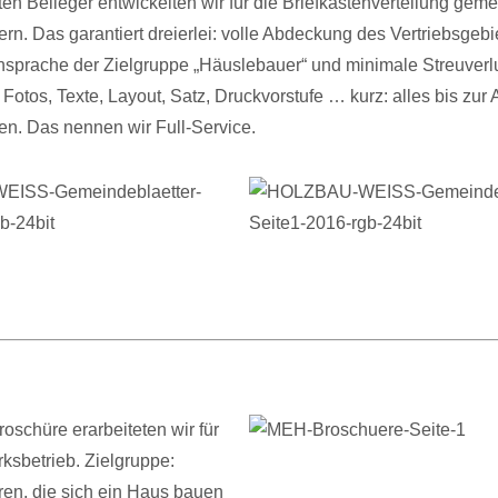
en Beileger entwickelten wir für die Briefkastenverteilung gem
rn. Das garantiert dreierlei: volle Abdeckung des Vertriebsgebi
sprache der Zielgruppe „Häuslebauer“ und minimale Streuverl
 Fotos, Texte, Layout, Satz, Druckvorstufe … kurz: alles bis zur 
n. Das nennen wir Full-Service.
roschüre erarbeiteten wir für
sbetrieb. Zielgruppe:
ren, die sich ein Haus bauen