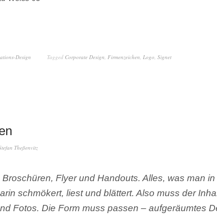
tions-Design
Tagged
Corporate Design
,
Firmenzeichen
,
Logo
,
Signet
en
Stefan Theßenvitz
n Broschüren, Flyer und Handouts. Alles, was man in
rin schmökert, liest und blättert. Also muss der Inha
und Fotos. Die Form muss passen – aufgeräumtes D