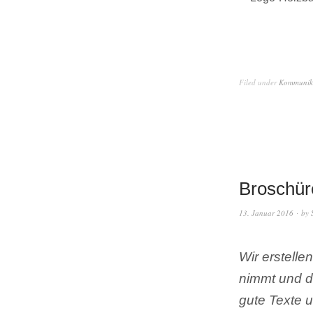
Filed under
Kommunika
Broschür
13. Januar 2016
by
Wir erstelle
nimmt und da
gute Texte 