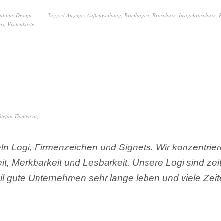
tions-Design
Tagged
Anzeige
,
Außenwerbung
,
Briefbogen
,
Broschüre
,
Imagebroschüre
,
ps
,
Visitenkarte
Stefan Theßenvitz
ln Logi, Firmenzeichen und Signets. Wir konzentrie
t, Merkbarkeit und Lesbarkeit. Unsere Logi sind zeit
 gute Unternehmen sehr lange leben und viele Zeit