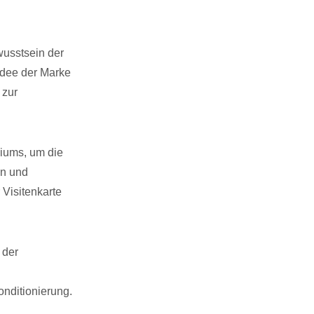
wusstsein der
Idee der Marke
 zur
iums, um die
en und
 Visitenkarte
 der
nditionierung.