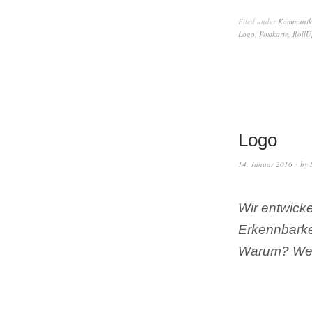
Filed under
Kommunika
Logo
,
Postkarte
,
RollU
Logo
14. Januar 2016
by
Wir entwicke
Erkennbarkei
Warum? Weil