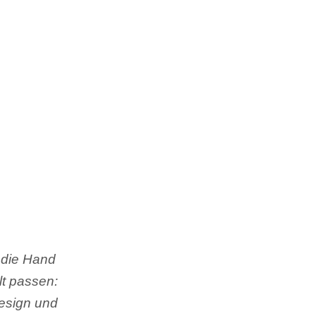
 die Hand
lt passen:
esign und