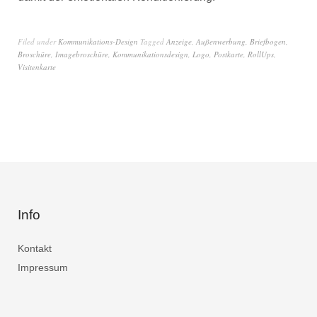
Filed under
Kommunikations-Design
Tagged
Anzeige
,
Außenwerbung
,
Briefbogen
,
Broschüre
,
Imagebroschüre
,
Kommunikationsdesign
,
Logo
,
Postkarte
,
RollUps
,
Visitenkarte
Info
Kontakt
Impressum