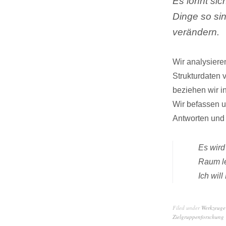
Es lohnt si
Dinge so si
verändern.
Wir analysiere
Strukturdaten 
beziehen wir i
Wir befassen u
Antworten und 
Es wird
Raum le
Ich wil
Filed under
Werkzeuge
Zielgruppenforschung