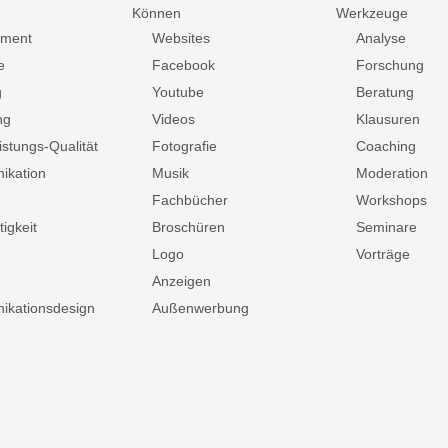
Können
Werkzeuge
ment
Websites
Analyse
e
Facebook
Forschung
g
Youtube
Beratung
ng
Videos
Klausuren
istungs-Qualität
Fotografie
Coaching
ikation
Musik
Moderation
Fachbücher
Workshops
igkeit
Broschüren
Seminare
Logo
Vorträge
Anzeigen
kationsdesign
Außenwerbung