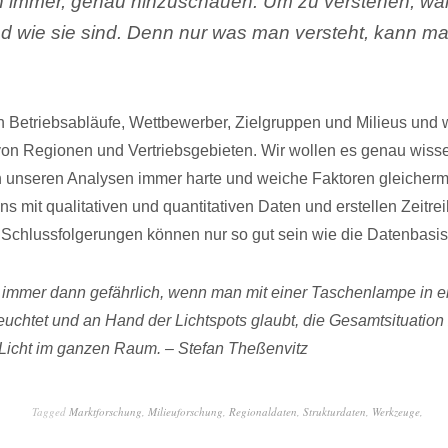
ch immer, genau hinzuschauen. Um zu verstehen, wa
nd wie sie sind. Denn nur was man versteht, kann m
n Betriebsabläufe, Wettbewerber, Zielgruppen und Milieus und 
von Regionen und Vertriebsgebieten. Wir wollen es genau wiss
n unseren Analysen immer harte und weiche Faktoren gleicherm
ns mit qualitativen und quantitativen Daten und erstellen Zeitre
Schlussfolgerungen können nur so gut sein wie die Datenbasis
 immer dann gefährlich, wenn man mit einer Taschenlampe in 
uchtet und an Hand der Lichtspots glaubt, die Gesamtsituation 
l Licht im ganzen Raum. – Stefan Theßenvitz
Tagged
Marktforschung
,
Milieuforschung
,
Regionaldaten
,
Strukturdaten
,
Werkzeuge
,