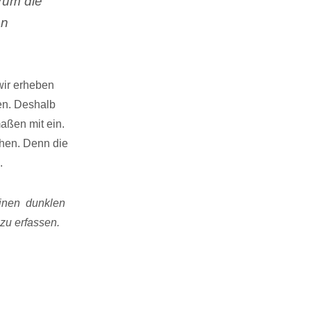
rum die
an
wir erheben
en. Deshalb
aßen mit ein.
ihen. Denn die
.
einen dunklen
zu erfassen.