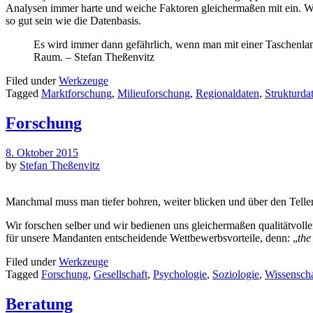
Analysen immer harte und weiche Faktoren gleichermaßen mit ein. Wir
so gut sein wie die Datenbasis.
Es wird immer dann gefährlich, wenn man mit einer Taschenlam
Raum. – Stefan Theßenvitz
Filed under
Werkzeuge
Tagged
Marktforschung
,
Milieuforschung
,
Regionaldaten
,
Strukturda
Forschung
8. Oktober 2015
by
Stefan Theßenvitz
Manchmal muss man tiefer bohren, weiter blicken und über den Tel
Wir forschen selber und wir bedienen uns gleichermaßen qualitätvolle
für unsere Mandanten entscheidende Wettbewerbsvorteile, denn: „
the
Filed under
Werkzeuge
Tagged
Forschung
,
Gesellschaft
,
Psychologie
,
Soziologie
,
Wissenscha
Beratung