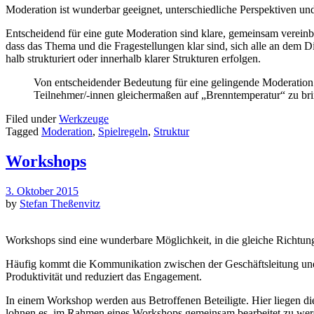
Moderation ist wunderbar geeignet, unterschiedliche Perspektiven un
Entscheidend für eine gute Moderation sind klare, gemeinsam vereinba
dass das Thema und die Fragestellungen klar sind, sich alle an dem D
halb strukturiert oder innerhalb klarer Strukturen erfolgen.
Von entscheidender Bedeutung für eine gelingende Moderation 
Teilnehmer/-innen gleichermaßen auf „Brenntemperatur“ zu bri
Filed under
Werkzeuge
Tagged
Moderation
,
Spielregeln
,
Struktur
Workshops
3. Oktober 2015
by
Stefan Theßenvitz
Workshops sind eine wunderbare Möglichkeit, in die gleiche Richtu
Häufig kommt die Kommunikation zwischen der Geschäftsleitung und d
Produktivität und reduziert das Engagement.
In einem Workshop werden aus Betroffenen Beteiligte. Hier liegen d
lohnen es, im Rahmen eines Workshops gemeinsam bearbeitet zu wer