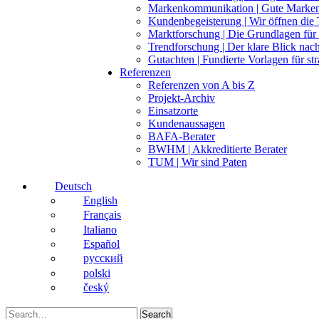
Markenkommunikation | Gute Marken
Kundenbegeisterung | Wir öffnen die
Marktforschung | Die Grundlagen für 
Trendforschung | Der klare Blick na
Gutachten | Fundierte Vorlagen für st
Referenzen
Referenzen von A bis Z
Projekt-Archiv
Einsatzorte
Kundenaussagen
BAFA-Berater
BWHM | Akkreditierte Berater
TUM | Wir sind Paten
Deutsch
English
Français
Italiano
Español
pусский
polski
český
Search