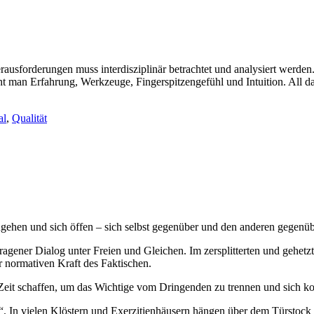
erausforderungen muss interdisziplinär betrachtet und analysiert werden
man Erfahrung, Werkzeuge, Fingerspitzengefühl und Intuition. All das
al
,
Qualität
zugehen und sich öffen – sich selbst gegenüber und den anderen gegenüb
etragener Dialog unter Freien und Gleichen. Im zersplitterten und gehetz
r normativen Kraft des Faktischen.
 Zeit schaffen, um das Wichtige vom Dringenden zu trennen und sich ko
“. In vielen Klöstern und Exerzitienhäusern hängen über dem Türstock