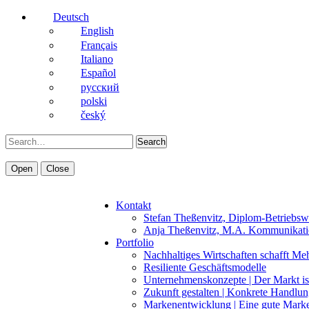
Deutsch
English
Français
Italiano
Español
pусский
polski
český
Search
Open
Close
Kontakt
Stefan Theßenvitz, Diplom-Betriebsw
Anja Theßenvitz, M.A. Kommunikati
Portfolio
Nachhaltiges Wirtschaften schafft Me
Resiliente Geschäftsmodelle
Unternehmenskonzepte | Der Markt is
Zukunft gestalten | Konkrete Handlu
Markenentwicklung | Eine gute Marke 