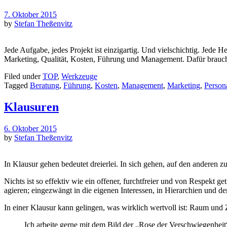
7. Oktober 2015
by
Stefan Theßenvitz
Jede Aufgabe, jedes Projekt ist einzigartig. Und vielschichtig. Jede H
Marketing, Qualität, Kosten, Führung und Management. Dafür braucht 
Filed under
TOP
,
Werkzeuge
Tagged
Beratung
,
Führung
,
Kosten
,
Management
,
Marketing
,
Person
Klausuren
6. Oktober 2015
by
Stefan Theßenvitz
In Klausur gehen bedeutet dreierlei. In sich gehen, auf den anderen 
Nichts ist so effektiv wie ein offener, furchtfreier und von Respekt g
agieren; eingezwängt in die eigenen Interessen, in Hierarchien und de
In einer Klausur kann gelingen, was wirklich wertvoll ist: Raum und
Ich arbeite gerne mit dem Bild der „Rose der Verschwiegenheit