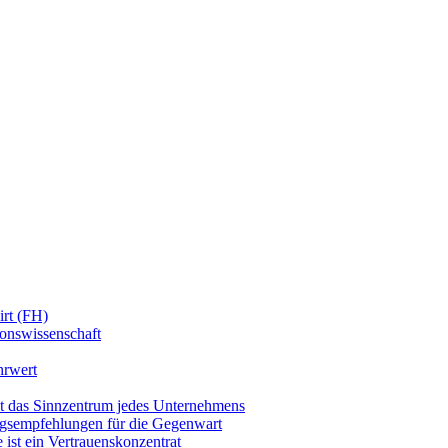
irt (FH)
onswissenschaft
hrwert
t das Sinnzentrum jedes Unternehmens
ngsempfehlungen für die Gegenwart
ist ein Vertrauenskonzentrat