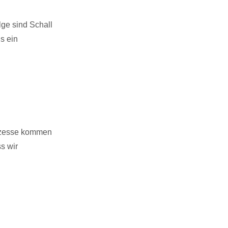
lge sind Schall
s ein
rozesse kommen
s wir