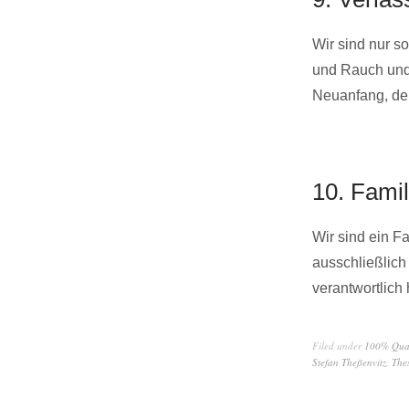
Wir sind nur so
und Rauch und 
Neuanfang, den
10. Famil
Wir sind ein 
ausschließlic
verantwortlich 
Filed under
100% Qual
Stefan Theßenvitz
,
Thes