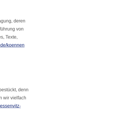
agung, deren
führung von
s, Texte,
.de/koennen
bestückt, denn
 wir vielfach
essenvitz-