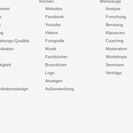
Können
Werkzeuge
ment
Websites
Analyse
e
Facebook
Forschung
g
Youtube
Beratung
ng
Videos
Klausuren
istungs-Qualität
Fotografie
Coaching
ikation
Musik
Moderation
Fachbücher
Workshops
igkeit
Broschüren
Seminare
Logo
Vorträge
Anzeigen
kationsdesign
Außenwerbung