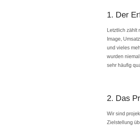
1. Der Er
Letztlich zähl
Image, Umsatz
und vieles meh
wurden niemals
sehr häufig qua
2. Das P
Wir sind projek
Zielstellung ü