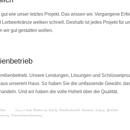
 gut wie unser letztes Projekt. Das wissen wir. Vergangene Erfo
Lorbeerkränze welken schnell. Deshalb ist jedes Projekt für un
 wir gut gestalten wollen.
ienbetrieb
Familienbetrieb. Unsere Leistungen, Lösungen und Schlüsselp
h aus unserem Haus. So haben Sie die umfassende Gewähr, das
handeln. Und wir haben die volle Hoheit über die Qualität.
ität
Tagged
Anja Theßenvitz
,
Erfolg
,
Familienbetrieb
,
Garantie
,
Leipzig
,
Qualität
,
senvitz
,
Unternehmensberatung