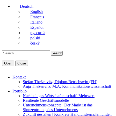
Deutsch
English
Français
Italiano
Español
pусский
polski
český
Search
Open
Close
Kontakt
Stefan Theßenvitz, Diplom-Betriebswirt (FH)
Anja Theßenvitz, M.A. Kommunikationswissenschaft
Portfolio
Nachhaltiges Wirtschaften schafft Mehrwert
Resiliente Geschäftsmodelle
Unternehmenskonzepte | Der Markt ist das
Sinnzentrum jedes Unternehmens
Zukunft gestalten | Konkrete Handlungsempfehlungen