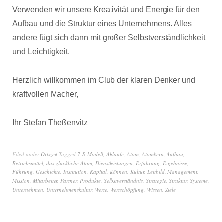
Verwenden wir unsere Kreativität und Energie für den
Aufbau und die Struktur eines Unternehmens. Alles
andere fügt sich dann mit großer Selbstverständlichkeit
und Leichtigkeit.
Herzlich willkommen im Club der klaren Denker und
kraftvollen Macher,
Ihr Stefan Theßenvitz
Filed under
Ortszeit
Tagged
7-S-Modell
,
Abläufe
,
Atom
,
Atomkern
,
Aufbau
,
Betriebsmittel
,
das glückliche Atom
,
Dienstleistungen
,
Erfahrung
,
Ergebnisse
,
Führung
,
Geschichte
,
Institution
,
Kapital
,
Können
,
Kultur
,
Leitbild
,
Management
,
Mission
,
Mitarbeiter
,
Partner
,
Produkte
,
Selbstverständnis
,
Strategie
,
Struktur
,
Systeme
,
Unternehmen
,
Unternehmenskultur
,
Werte
,
Wertschöpfung
,
Wissen
,
Ziele