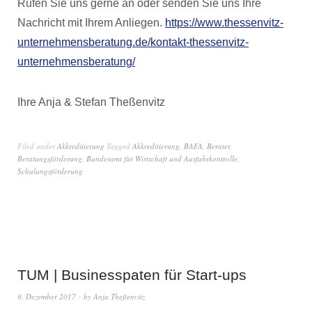
Rufen Sie uns gerne an oder senden Sie uns Ihre
Nachricht mit Ihrem Anliegen.
https://www.thessenvitz-
unternehmensberatung.de/kontakt-thessenvitz-
unternehmensberatung/
Ihre Anja & Stefan Theßenvitz
Filed under
Akkreditierung
Tagged
Akkreditierung
,
BAFA
,
Berater
,
Beratungsförderung
,
Bundesamt für Wirtschaft und Ausfuhrkontrolle
,
Schulungsförderung
TUM | Businesspaten für Start-ups
9. Dezember 2017
by
Anja Theßenvitz