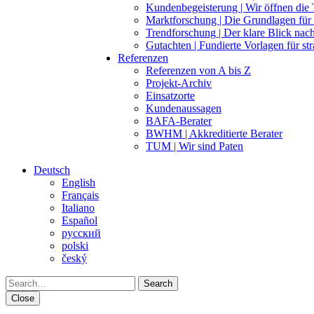
Kundenbegeisterung | Wir öffnen die
Marktforschung | Die Grundlagen für 
Trendforschung | Der klare Blick na
Gutachten | Fundierte Vorlagen für st
Referenzen
Referenzen von A bis Z
Projekt-Archiv
Einsatzorte
Kundenaussagen
BAFA-Berater
BWHM | Akkreditierte Berater
TUM | Wir sind Paten
Deutsch
English
Français
Italiano
Español
pусский
polski
český
Search
Close