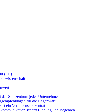
irt (FH)
onswissenschaft
hrwert
t das Sinnzentrum jedes Unternehmens
ngsempfehlungen für die Gegenwart
ist ein Vertrauenskonzentrat
kommunikation schafft Bindung und Begehren