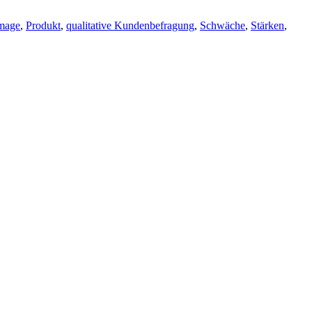
mage
,
Produkt
,
qualitative Kundenbefragung
,
Schwäche
,
Stärken
,