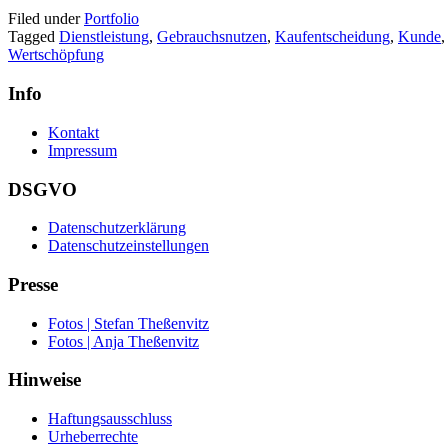
Filed under
Portfolio
Tagged
Dienstleistung
,
Gebrauchsnutzen
,
Kaufentscheidung
,
Kunde
Wertschöpfung
Info
Kontakt
Impressum
DSGVO
Datenschutzerklärung
Datenschutzeinstellungen
Presse
Fotos | Stefan Theßenvitz
Fotos | Anja Theßenvitz
Hinweise
Haftungsausschluss
Urheberrechte