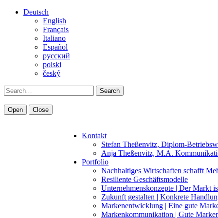
Deutsch
English
Français
Italiano
Español
pусский
polski
český
Search
Open
Close
Kontakt
Stefan Theßenvitz, Diplom-Betriebsw
Anja Theßenvitz, M.A. Kommunikati
Portfolio
Nachhaltiges Wirtschaften schafft Me
Resiliente Geschäftsmodelle
Unternehmenskonzepte | Der Markt is
Zukunft gestalten | Konkrete Handlu
Markenentwicklung | Eine gute Marke 
Markenkommunikation | Gute Marken