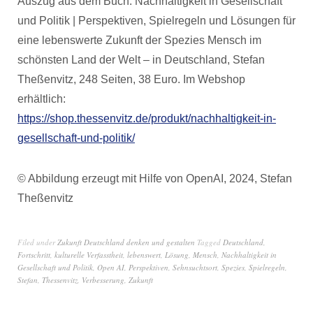
Auszug aus dem Buch: Nachhaltigkeit in Gesellschaft
und Politik | Perspektiven, Spielregeln und Lösungen für
eine lebenswerte Zukunft der Spezies Mensch im
schönsten Land der Welt – in Deutschland, Stefan
Theßenvitz, 248 Seiten, 38 Euro. Im Webshop
erhältlich:
https://shop.thessenvitz.de/produkt/nachhaltigkeit-in-
gesellschaft-und-politik/
© Abbildung erzeugt mit Hilfe von OpenAI, 2024, Stefan
Theßenvitz
Filed under
Zukunft Deutschland denken und gestalten
Tagged
Deutschland
,
Fortschritt
,
kulturelle Verfasstheit
,
lebenswert
,
Lösung
,
Mensch
,
Nachhaltigkeit in
Gesellschaft und Politik
,
Open AI
,
Perspektiven
,
Sehnsuchtsort
,
Spezies
,
Spielregeln
,
Stefan
,
Thessenvitz
,
Verbesserung
,
Zukunft