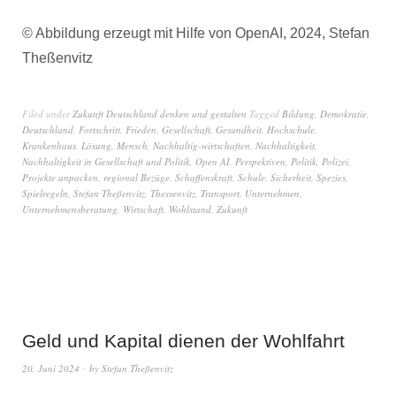
© Abbildung erzeugt mit Hilfe von OpenAI, 2024, Stefan
Theßenvitz
Filed under
Zukunft Deutschland denken und gestalten
Tagged
Bildung
,
Demokratie
,
Deutschland
,
Fortschritt
,
Frieden
,
Gesellschaft
,
Gesundheit
,
Hochschule
,
Krankenhaus
,
Lösung
,
Mensch
,
Nachhaltig-wirtschaften
,
Nachhaltigkeit
,
Nachhaltigkeit in Gesellschaft und Politik
,
Open AI
,
Perspektiven
,
Politik
,
Polizei
,
Projekte anpacken
,
regional Bezüge
,
Schaffenskraft
,
Schule
,
Sicherheit
,
Spezies
,
Spielregeln
,
Stefan Theßenvitz
,
Thessenvitz
,
Transport
,
Unternehmen
,
Unternehmensberatung
,
Wirtschaft
,
Wohlstand
,
Zukunft
Geld und Kapital dienen der Wohlfahrt
20. Juni 2024
by
Stefan Theßenvitz