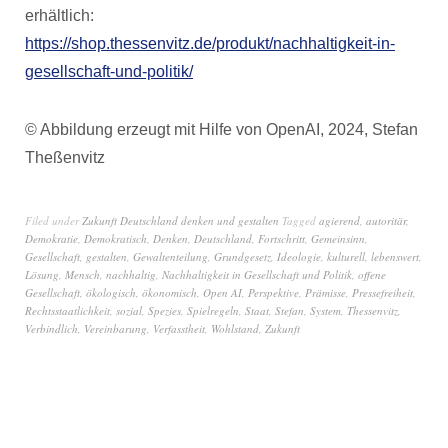
erhältlich:
https://shop.thessenvitz.de/produkt/nachhaltigkeit-in-
gesellschaft-und-politik/
© Abbildung erzeugt mit Hilfe von OpenAI, 2024, Stefan
Theßenvitz
Filed under
Zukunft Deutschland denken und gestalten
Tagged
agierend
,
autoritär
,
Demokratie
,
Demokratisch
,
Denken
,
Deutschland
,
Fortschritt
,
Gemeinsinn
,
Gesellschaft
,
gestalten
,
Gewaltenteilung
,
Grundgesetz
,
Ideologie
,
kulturell
,
lebenswert
,
Lösung
,
Mensch
,
nachhaltig
,
Nachhaltigkeit in Gesellschaft und Politik
,
offene
Gesellschaft
,
ökologisch
,
ökonomisch
,
Open AI
,
Perspektive
,
Prämisse
,
Pressefreiheit
,
Rechtsstaatlichkeit
,
sozial
,
Spezies
,
Spielregeln
,
Staat
,
Stefan
,
System
,
Thessenvitz
,
Verbindlich
,
Vereinbarung
,
Verfasstheit
,
Wohlstand
,
Zukunft