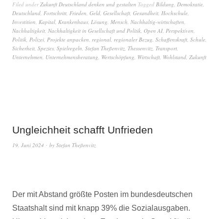
Filed under
Zukunft Deutschland denken und gestalten
Tagged
Bildung
,
Demokratie
,
Deutschland
,
Fortschritt
,
Frieden
,
Geld
,
Gesellschaft
,
Gesundheit
,
Hochschule
,
Investition
,
Kapital
,
Krankenhaus
,
Lösung
,
Mensch
,
Nachhaltig-wirtschaften
,
Nachhaltigkeit
,
Nachhaltigkeit in Gesellschaft und Politik
,
Open AI
,
Perspektiven
,
Politik
,
Polizei
,
Projekte anpacken
,
regional
,
regionaler Bezug
,
Schaffenskraft
,
Schule
,
Sicherheit
,
Spezies
,
Spielregeln
,
Stefan Theßenvitz
,
Thessenvitz
,
Transport
,
Unternehmen
,
Unternehmensberatung
,
Wertschöpfung
,
Wirtschaft
,
Wohlstand
,
Zukunft
Ungleichheit schafft Unfrieden
19. Juni 2024
by
Stefan Theßenvitz
Der mit Abstand größte Posten im bundesdeutschen
Staatshalt sind mit knapp 39% die Sozialausgaben.