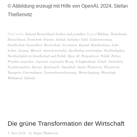
© Abbildung erzeugt mit Hilfe von OpenAI, 2024, Stefan
Theßenvitz
Filed under
Zukunft Deutschland denken und gestalten
Tagged
Bildung
,
Demokratie
,
Deutschland
,
Fortschritt
,
Frieden
,
Gehalt
,
Gehälter
,
Geld
,
Geldentwertung
,
Gesellschaft
,
Gesundheit
,
Hochschule
,
Investition
,
Kapital
,
Krankenhaus
,
Lohn
,
Lohne
,
Lösung
,
Mensch
,
menschenwürdig
,
Nachhaltig-wirtschaften
,
Nachhaltigkeit
,
Nachhaltigkeit in Gesellschaft und Politik
,
Open AI
,
Perspektiven
,
Politik
,
Polizei
,
Projekte anpacken
,
regional
,
regionaler Bezug
,
Schaffenskraft
,
Schule
,
Sicherheit
,
Sozialausgaben
,
Spezies
,
Spielregeln
,
Staatshalt
,
Stefan Theßenvitz
,
Thessenvitz
,
Transport
,
Unternehmen
,
Unternehmensberatung
,
Wertschöpfung
,
Wirtschaft
,
Wohlstand
,
Zukunft
Die grüne Transformation der Wirtschaft
1. Juni 2024
by
Stefan Theßenvitz