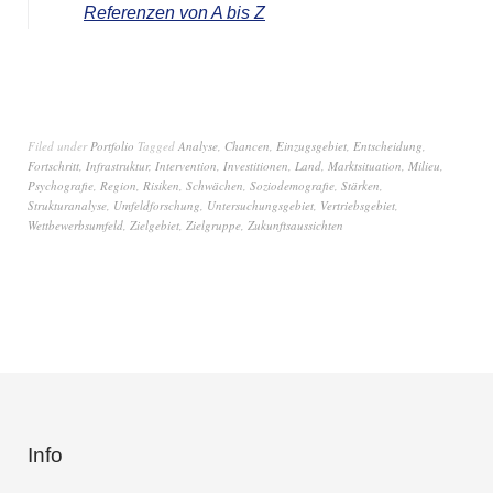
Referenzen von A bis Z
Filed under
Portfolio
Tagged
Analyse
,
Chancen
,
Einzugsgebiet
,
Entscheidung
,
Fortschritt
,
Infrastruktur
,
Intervention
,
Investitionen
,
Land
,
Marktsituation
,
Milieu
,
Psychografie
,
Region
,
Risiken
,
Schwächen
,
Soziodemografie
,
Stärken
,
Strukturanalyse
,
Umfeldforschung
,
Untersuchungsgebiet
,
Vertriebsgebiet
,
Wettbewerbsumfeld
,
Zielgebiet
,
Zielgruppe
,
Zukunftsaussichten
Info