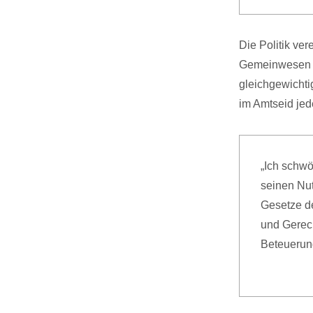
Die Politik ver
Gemeinwesen zu
gleichgewichtig
im Amtseid je
„Ich schw
seinen Nu
Gesetze de
und Gerech
Beteuerung