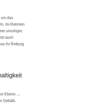
, um das
ln.
Im Rahmen
er unruhiger.
tzt auch
was ihr Rettung
ltigkeit
cher Ebene …
en Gebälk.