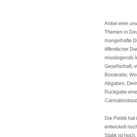
Anbei eine unv
Themen in Deu
mangelhafte Dig
öffentlicher D
misslingende I
Gesellschaft, 
Bürokratie, Wo
Abgaben, Demok
Rückgabe eine
Cannabisstaud
Die Politik ha
entwickelt noc
Statik ist hoc