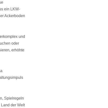
se
ss ein LKW-
ler Ackerboden
terkomplex und
auchen oder
sieren, erhöhte
ma
taltungsimpuls
n, Spielregeln
 Land der Welt