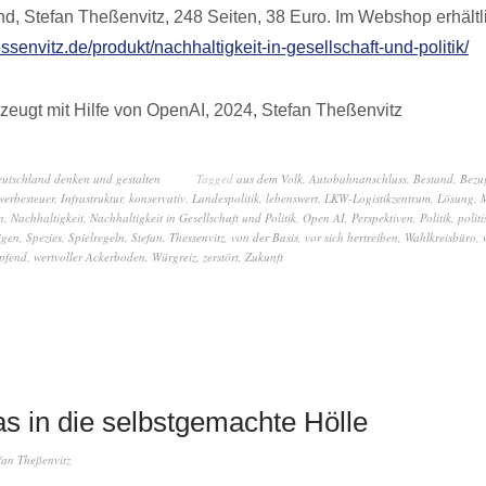
nd, Stefan Theßenvitz, 248 Seiten, 38 Euro. Im Webshop erhältl
essenvitz.de/produkt/nachhaltigkeit-in-gesellschaft-und-politik/
zeugt mit Hilfe von OpenAI, 2024, Stefan Theßenvitz
eutschland denken und gestalten
Tagged
aus dem Volk
,
Autobahnanschluss
,
Bestand
,
Bezu
erbesteuer
,
Infrastruktur
,
konservativ
,
Landespolitik
,
lebenswert
,
LKW-Logistikzentrum
,
Lösung
,
n
,
Nachhaltigkeit
,
Nachhaltigkeit in Gesellschaft und Politik
,
Open AI
,
Perspektiven
,
Politik
,
polit
igen
,
Spezies
,
Spielregeln
,
Stefan
,
Thessenvitz
,
von der Basis
,
vor sich hertreiben
,
Wahlkreisbüro
,
pfend
,
wertvoller Ackerboden
,
Würgreiz
,
zerstört
,
Zukunft
as in die selbstgemachte Hölle
fan Theßenvitz