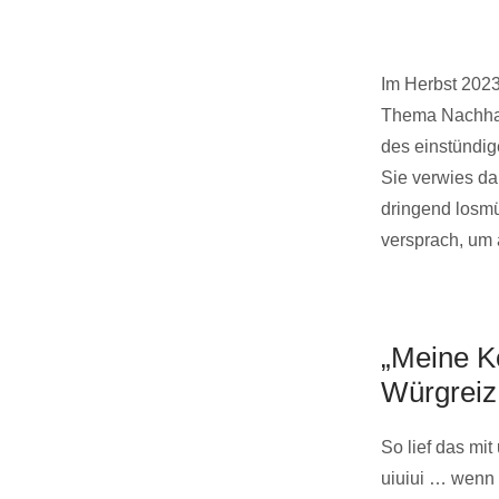
Im Herbst 2023
Thema Nachhalt
des einstündig
Sie verwies da
dringend losmü
versprach, um
„Meine K
Würgreiz
So lief das mi
uiuiui … wenn 