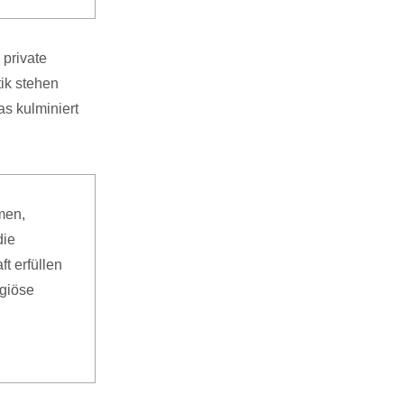
 private
ik stehen
as kulminiert
men,
die
t erfüllen
igiöse