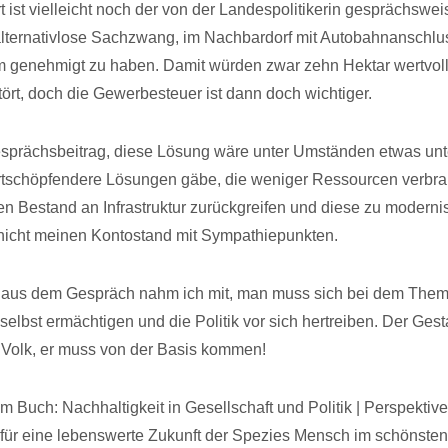
ist vielleicht noch der von der Landespolitikerin gesprächswei
alternativlose Sachzwang, im Nachbardorf mit Autobahnanschlu
m genehmigt zu haben. Damit würden zwar zehn Hektar wertvol
tört, doch die Gewerbesteuer ist dann doch wichtiger.
sprächsbeitrag, diese Lösung wäre unter Umständen etwas un
ertschöpfendere Lösungen gäbe, die weniger Ressourcen verbr
den Bestand an Infrastruktur zurückgreifen und diese zu moderni
 nicht meinen Kontostand mit Sympathiepunkten.
s aus dem Gespräch nahm ich mit, man muss sich bei dem The
selbst ermächtigen und die Politik vor sich hertreiben. Der Ges
Volk, er muss von der Basis kommen!
 Buch: Nachhaltigkeit in Gesellschaft und Politik | Perspektive
ür eine lebenswerte Zukunft der Spezies Mensch im schönsten