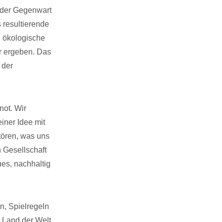
n der Gegenwart
 resultierende
d ökologische
hr ergeben. Das
 der
not. Wir
iner Idee mit
stören, was uns
n Gesellschaft
ues, nachhaltig
n, Spielregeln
 Land der Welt