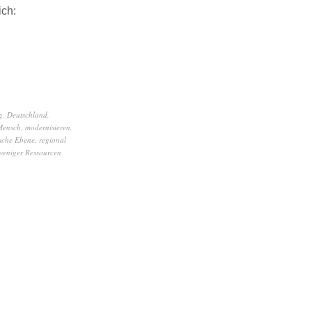
ich:
g
,
Deutschland
,
Mensch
,
modernisieren
,
ische Ebene
,
regional
weniger Ressourcen