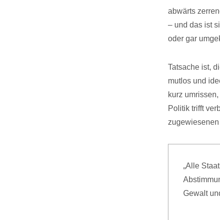
abwärts zerren
– und das ist s
oder gar umge
Tatsache ist, di
mutlos und idee
kurz umrissen,
Politik trifft 
zugewiesenen M
„Alle Staa
Abstimmun
Gewalt und