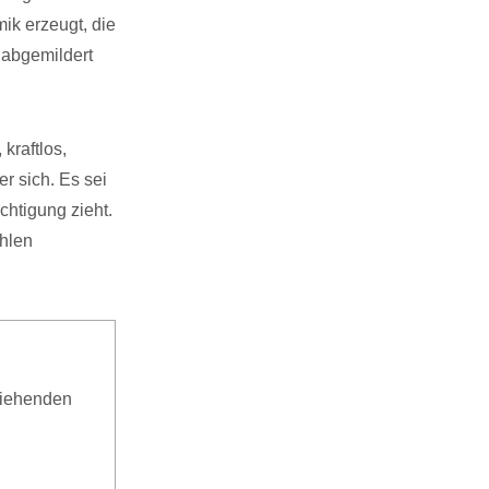
ik erzeugt, die
k abgemildert
 kraftlos,
er sich. Es sei
chtigung zieht.
ahlen
ziehenden