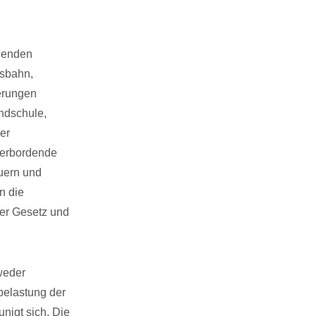
ngenden
esbahn,
ierungen
undschule,
er
berbordende
uern und
n die
er Gesetz und
 weder
rbelastung der
nigt sich. Die