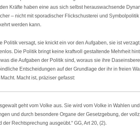
den Kräfte haben eine aus sich selbst herauswachsende Dynam
icher – nicht mit sporadischer Flickschusterei und Symbolpoliti
kehrt werden kann.
e Politik versagt, sie knickt ein vor den Aufgaben, sie ist verzagt,
nlos. Die Politik bringt keine kraftvoll gestaltende Mehrheit hint
 was die Aufgaben der Politik sind, woraus sie ihre Daseinsbere
verbindliche Entscheidungen auf der Grundlage der ihr in freien W
acht. Macht ist, präziser gefasst:
tsgewalt geht vom Volke aus. Sie wird vom Volke in Wahlen und
gen und durch besondere Organe der Gesetzgebung, der voll
 der Rechtsprechung ausgeübt.“ GG, Art 20, (2).