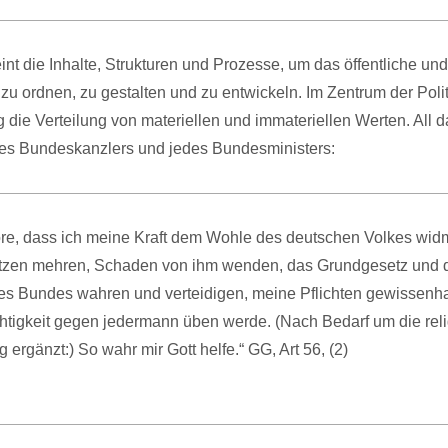
eint die Inhalte, Strukturen und Prozesse, um das öffentliche und
 ordnen, zu gestalten und zu entwickeln. Im Zentrum der Polit
 die Verteilung von materiellen und immateriellen Werten. All d
des Bundeskanzlers und jedes Bundesministers:
öre, dass ich meine Kraft dem Wohle des deutschen Volkes wid
tzen mehren, Schaden von ihm wenden, das Grundgesetz und 
s Bundes wahren und verteidigen, meine Pflichten gewissenhaf
tigkeit gegen jedermann üben werde. (Nach Bedarf um die rel
 ergänzt:) So wahr mir Gott helfe.“ GG, Art 56, (2)