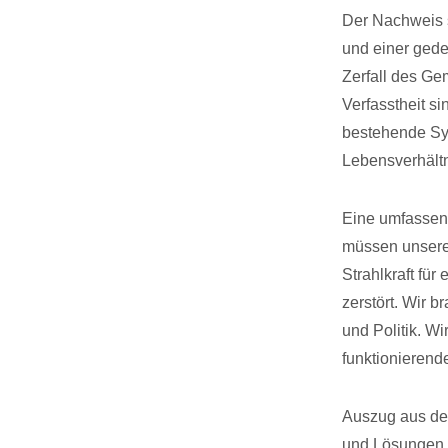
Der Nachweis s
und einer gede
Zerfall des Ge
Verfasstheit s
bestehende Sys
Lebensverhältn
Eine umfassend
müssen unsere 
Strahlkraft für
zerstört. Wir 
und Politik. W
funktionierend
Auszug aus dem
und Lösungen f