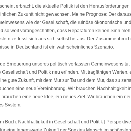
cheint erbracht, die aktuelle Politik ist den Herausforderunge
ihlichen Zukunft nicht gewachsen. Meine Prognose: Der daraus
meinwesens wie der Gesellschaft, die ruinöse ökonomische un
ind so weit vorangeschritten, dass Reparaturen keinen Sinn me
tem zerfrisst sich aus sich selbst heraus. Der Zusammenbruch
isse in Deutschland ist ein wahrscheinliches Szenario.
e Erneuerung unseres politisch verfassten Gemeinwesens tut 
Gesellschaft und Politik neu erfinden. Mit tragfähigen Werten, e
 eine gute Zukunft, mit dem Mut zur Tat und dem Mut, das zu zer
brauchen eine neue Vereinbarung. Wir brauchen Nachhaltigkeit i
ir brauchen eine neue Idee, ein neues Ziel. Wir brauchen ein ne
es System.
 Buch: Nachhaltigkeit in Gesellschaft und Politik | Perspektive
ür eine lebenswerte Zukunft der Spezies Mensch im schönsten