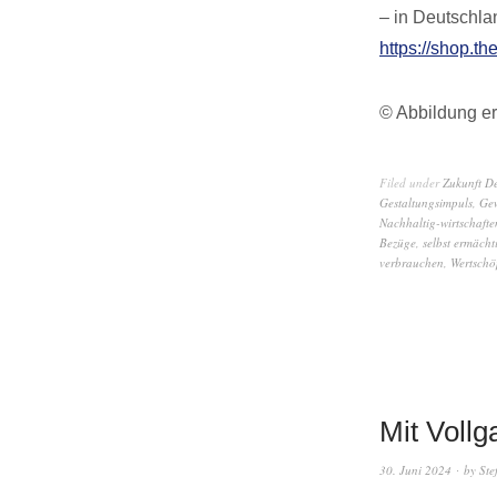
– in Deutschla
https://shop.th
© Abbildung er
Filed under
Zukunft D
Gestaltungsimpuls
,
Gew
Nachhaltig-wirtschafte
Bezüge
,
selbst ermächt
verbrauchen
,
Wertschö
Mit Vollg
30. Juni 2024
by
Ste