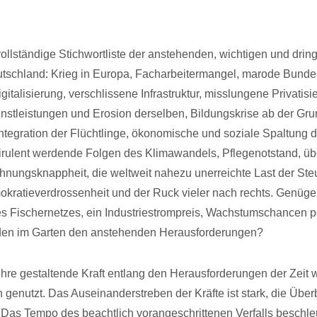
ollständige Stichwortliste der anstehenden, wichtigen und dri
tschland: Krieg in Europa, Facharbeitermangel, marode Bund
italisierung, verschlissene Infrastruktur, misslungene Privatis
ienstleistungen und Erosion derselben, Bildungskrise ab der Gr
ntegration der Flüchtlinge, ökonomische und soziale Spaltung d
virulent werdende Folgen des Klimawandels, Pflegenotstand, ü
hnungsknappheit, die weltweit nahezu unerreichte Last der Ste
ratieverdrossenheit und der Ruck vieler nach rechts. Genüge
s Fischernetzes, ein Industriestrompreis, Wachstumschancen p
en im Garten den anstehenden Herausforderungen?
t ihre gestaltende Kraft entlang den Herausforderungen der Zeit
h genutzt. Das Auseinanderstreben der Kräfte ist stark, die Übe
h. Das Tempo des beachtlich vorangeschrittenen Verfalls beschleu