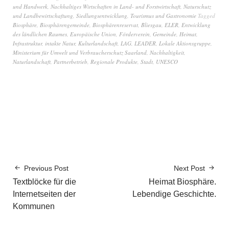
und Handwerk
,
Nachhaltiges Wirtschaften in Land- und Forstwirtschaft
,
Naturschutz
und Landbewirtschaftung
,
Siedlungsentwicklung
,
Tourismus und Gastronomie
Tagged
Biosphäre
,
Biosphärengemeinde
,
Biosphärenreservat
,
Bliesgau
,
ELER
,
Entwicklung
des ländlichen Raumes
,
Europäische Union
,
Förderverein
,
Gemeinde
,
Heimat
,
Infrastruktur
,
intakte Natur
,
Kulturlandschaft
,
LAG
,
LEADER
,
Lokale Aktionsgruppe
,
Ministerium für Umwelt und Verbraucherschutz Saarland
,
Nachhaltigkeit
,
Naturlandschaft
,
Partnerbetrieb
,
Regionale Produkte
,
Stadt
,
UNESCO
Previous Post
Next Post
Textblöcke für die
Heimat Biosphäre.
Internetseiten der
Lebendige Geschichte.
Kommunen