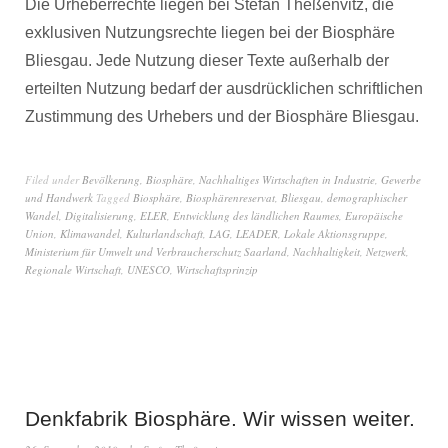
Die Urheberrechte liegen bei Stefan Theßenvitz, die
exklusiven Nutzungsrechte liegen bei der Biosphäre
Bliesgau. Jede Nutzung dieser Texte außerhalb der
erteilten Nutzung bedarf der ausdrücklichen schriftlichen
Zustimmung des Urhebers und der Biosphäre Bliesgau.
Filed under
Bevölkerung
,
Biosphäre
,
Nachhaltiges Wirtschaften in Industrie, Gewerbe
und Handwerk
Tagged
Biosphäre
,
Biosphärenreservat
,
Bliesgau
,
demographischer
Wandel
,
Digitalisierung
,
ELER
,
Entwicklung des ländlichen Raumes
,
Europäische
Union
,
Klimawandel
,
Kulturlandschaft
,
LAG
,
LEADER
,
Lokale Aktionsgruppe
,
Ministerium für Umwelt und Verbraucherschutz Saarland
,
Nachhaltigkeit
,
Netzwerk
,
Regionale Wirtschaft
,
UNESCO
,
Wirtschaftsprinzip
Denkfabrik Biosphäre. Wir wissen weiter.