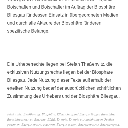
Botschaften und Botschafter im Auftrag der Biosphäre
Bliesgau für dessen Einsatz in übergeordneten Medien
und durch alle Akteure der Biosphäre für deren
spezifische Belange.
– – –
Die Urheberrechte liegen bei Stefan Theßenvitz, die
exklusiven Nutzungsrechte liegen bei der Biosphäre
Bliesgau. Jede Nutzung dieser Texte außerhalb der
erteilten Nutzung bedarf der ausdrücklichen schriftlichen
Zustimmung des Urhebers und der Biosphäre Bliesgau.
Filed under
Bevölkerung
,
Biosphäre
,
Klimaschutz und Energie
Tagged
Biosphäre
,
Biosphärenreservat
,
Bliesgau
,
ELER
,
Energie
,
Energie aus nachhaltigen Quellen
gewinnen
,
Energie effizient einsetzen
,
Energie sparen
,
Energieeffizienz
,
Energieregion
,