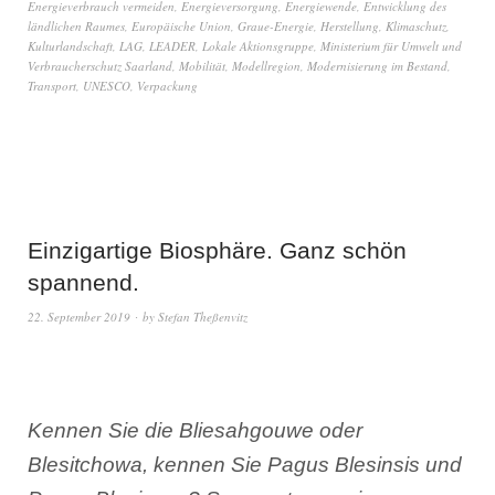
Energieverbrauch vermeiden
,
Energieversorgung
,
Energiewende
,
Entwicklung des
ländlichen Raumes
,
Europäische Union
,
Graue-Energie
,
Herstellung
,
Klimaschutz
,
Kulturlandschaft
,
LAG
,
LEADER
,
Lokale Aktionsgruppe
,
Ministerium für Umwelt und
Verbraucherschutz Saarland
,
Mobilität
,
Modellregion
,
Modernisierung im Bestand
,
Transport
,
UNESCO
,
Verpackung
Einzigartige Biosphäre. Ganz schön
spannend.
22. September 2019
by
Stefan Theßenvitz
Kennen Sie die Bliesahgouwe oder
Blesitchowa, kennen Sie Pagus Blesinsis und