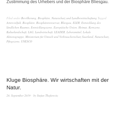
Zustimmung des Urhebers und der Biosphäre Bliesgau.
Filed under
Bevölkerung
,
Biosphäre
,
Naturschutz und Landbewirtschaftung
Tagged
Artenvielfalt
,
Biosphäre
,
Biosphärenreservat
,
Bliesgau
,
ELER
,
Entwicklung des
ländlichen Raumes
,
Entwicklungszone
,
Europäische Union
,
Heimat
,
Kernzone
,
Kulturlandschaft
,
LAG
,
Landwirtschaft
,
LEADER
,
Lebensmittel
,
Lokale
Aktionsgruppe
,
Ministerium für Umwelt und Verbraucherschutz Saarland
,
Naturschutz
,
Pflegezone
,
UNESCO
Kluge Biosphäre. Wir wirtschaften mit der
Natur.
28. September 2019
by
Stefan Theßenvitz