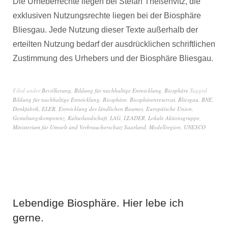
Die Urheberrechte liegen bei Stefan Theßenvitz, die
exklusiven Nutzungsrechte liegen bei der Biosphäre
Bliesgau. Jede Nutzung dieser Texte außerhalb der
erteilten Nutzung bedarf der ausdrücklichen schriftlichen
Zustimmung des Urhebers und der Biosphäre Bliesgau.
Filed under
Bevölkerung
,
Bildung für nachhaltige Entwicklung
,
Biosphäre
Tagged
Bildung für nachhaltige Entwicklung
,
Biosphäre
,
Biosphärenreservat
,
Bliesgau
,
BNE
,
Denkfabrik
,
ELER
,
Entwicklung des ländlichen Raumes
,
Europäische Union
,
Gestaltungskompetenz
,
Kulturlandschaft
,
LAG
,
LEADER
,
Lokale Aktionsgruppe
,
Ministerium für Umwelt und Verbraucherschutz Saarland
,
Modellregion
,
UNESCO
Lebendige Biosphäre. Hier lebe ich
gerne.