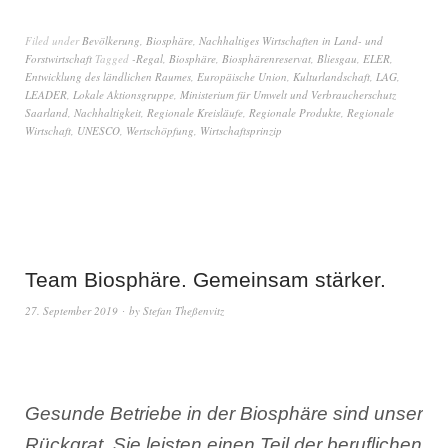
Filed under
Bevölkerung
,
Biosphäre
,
Nachhaltiges Wirtschaften in Land- und
Forstwirtschaft
Tagged
-Regal
,
Biosphäre
,
Biosphärenreservat
,
Bliesgau
,
ELER
,
Entwicklung des ländlichen Raumes
,
Europäische Union
,
Kulturlandschaft
,
LAG
,
LEADER
,
Lokale Aktionsgruppe
,
Ministerium für Umwelt und Verbraucherschutz
Saarland
,
Nachhaltigkeit
,
Regionale Kreisläufe
,
Regionale Produkte
,
Regionale
Wirtschaft
,
UNESCO
,
Wertschöpfung
,
Wirtschaftsprinzip
Team Biosphäre. Gemeinsam stärker.
27. September 2019
by
Stefan Theßenvitz
Gesunde Betriebe in der Biosphäre sind unser
Rückgrat. Sie leisten einen Teil der beruflichen