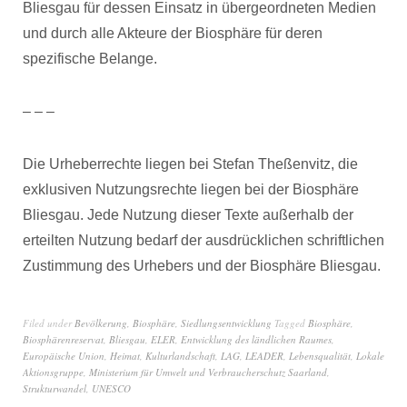
Bliesgau für dessen Einsatz in übergeordneten Medien
und durch alle Akteure der Biosphäre für deren
spezifische Belange.
– – –
Die Urheberrechte liegen bei Stefan Theßenvitz, die
exklusiven Nutzungsrechte liegen bei der Biosphäre
Bliesgau. Jede Nutzung dieser Texte außerhalb der
erteilten Nutzung bedarf der ausdrücklichen schriftlichen
Zustimmung des Urhebers und der Biosphäre Bliesgau.
Filed under
Bevölkerung
,
Biosphäre
,
Siedlungsentwicklung
Tagged
Biosphäre
,
Biosphärenreservat
,
Bliesgau
,
ELER
,
Entwicklung des ländlichen Raumes
,
Europäische Union
,
Heimat
,
Kulturlandschaft
,
LAG
,
LEADER
,
Lebensqualität
,
Lokale
Aktionsgruppe
,
Ministerium für Umwelt und Verbraucherschutz Saarland
,
Strukturwandel
,
UNESCO