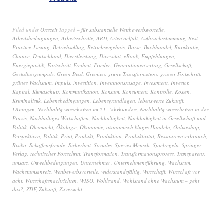
Filed under
Ortszeit
Tagged
– für substanzielle Wettbewerbsvorteile
,
Arbeitsbedingungen
,
Arbeitsschritte
,
ARD
,
Artenvielfalt
,
Aufbruchsstimmung
,
Best-
Practice-Lösung
,
Betriebsalltag
,
Betriebsergebnis
,
Börse
,
Buchhandel
,
Bürokratie
,
Chance
,
Deutschland
,
Dienstleistung
,
Diversität
,
eBook
,
Empfehlungen
,
Energiepolitik
,
Fortschritt
,
Freiheit
,
Frieden
,
Generationenvertrag
,
Gesellschaft
,
Gestaltungsimpuls
,
Green Deal
,
Gremien
,
grüne Transformation
,
grüner Fortschritt
,
grünes Wachstum
,
Impuls
,
Investition
,
Investitionszusage
,
Investment
,
Investor
,
Kapital
,
Klimaschutz
,
Kommunikation
,
Konsum
,
Konsument
,
Kontrolle
,
Kosten
,
Kriminalistik
,
Lebensbedingungen
,
Lebensgrundlagen
,
lebenswerte Zukunft
,
Lösungen
,
Nachhaltig wirtschaften im 21. Jahrhundert
,
Nachhaltig wirtschaften in der
Praxis
,
Nachhaltiges Wirtschaften
,
Nachhaltigkeit
,
Nachhaltigkeit in Gesellschaft und
Politik
,
Ohnmacht
,
Ökologie
,
Ökonomie
,
ökonomisch kluges Handeln
,
Onlineshop
,
Perspektiven
,
Politik
,
Print
,
Produkt
,
Produktion
,
Produktivität
,
Ressourcenverbrauch
,
Risiko
,
Schaffensfreude
,
Sicherheit
,
Soziales
,
Spezies Mensch
,
Spielregeln
,
Springer
Verlag
,
technischer Fortschritt
,
Transformation
,
Transformationsprozess
,
Transparenz
,
umsatz
,
Umweltbedingungen
,
Unternehmen
,
Unternehmensführung
,
Wachstum
,
Wachstumsanreiz
,
Wettbewerbsvorteile
,
widerstandsfähig
,
Wirtschaft
,
Wirtschaft vor
acht
,
Wirtschaftsnachrichten
,
WISO
,
Wohlstand
,
Wohlstand ohne Wachstum – geht
das?
,
ZDF
,
Zukunft
,
Zuversicht