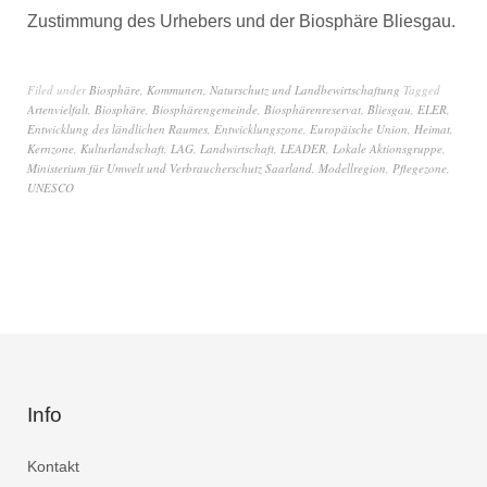
Zustimmung des Urhebers und der Biosphäre Bliesgau.
Filed under
Biosphäre
,
Kommunen
,
Naturschutz und Landbewirtschaftung
Tagged
Artenvielfalt
,
Biosphäre
,
Biosphärengemeinde
,
Biosphärenreservat
,
Bliesgau
,
ELER
,
Entwicklung des ländlichen Raumes
,
Entwicklungszone
,
Europäische Union
,
Heimat
,
Kernzone
,
Kulturlandschaft
,
LAG
,
Landwirtschaft
,
LEADER
,
Lokale Aktionsgruppe
,
Ministerium für Umwelt und Verbraucherschutz Saarland
,
Modellregion
,
Pflegezone
,
UNESCO
Info
Kontakt