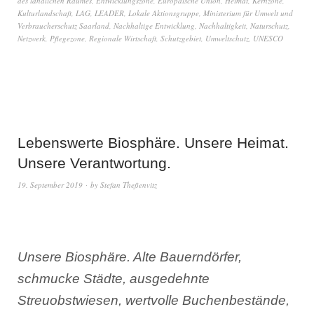
des ländlichen Raumes
,
Entwicklungszone
,
Europäische Union
,
Heimat
,
Kernzone
,
Kulturlandschaft
,
LAG
,
LEADER
,
Lokale Aktionsgruppe
,
Ministerium für Umwelt und
Verbraucherschutz Saarland
,
Nachhaltige Entwicklung
,
Nachhaltigkeit
,
Naturschutz
,
Netzwerk
,
Pflegezone
,
Regionale Wirtschaft
,
Schutzgebiet
,
Umweltschutz
,
UNESCO
Lebenswerte Biosphäre. Unsere Heimat.
Unsere Verantwortung.
19. September 2019
by
Stefan Theßenvitz
Unsere Biosphäre. Alte Bauerndörfer,
schmucke Städte, ausgedehnte
Streuobstwiesen, wertvolle Buchenbestände,