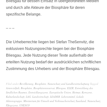
Bliesgau für dessen Einsatz in übergeordneten Medien
und durch alle Akteure der Biosphäre für deren
spezifische Belange.
– – –
Die Urheberrechte liegen bei Stefan Theßenvitz, die
exklusiven Nutzungsrechte liegen bei der Biosphäre
Bliesgau. Jede Nutzung dieser Texte außerhalb der
erteilten Nutzung bedarf der ausdrücklichen schriftlichen
Zustimmung des Urhebers und der Biosphäre Bliesgau.
Filed under
Bevölkerung
,
Biosphäre
,
Naturschutz und Landbewirtschaftung
Tagged
Artenvielfalt
,
Biosphäre
,
Biosphärenreservat
,
Bliesgau
,
ELER
,
Entwicklung des
ländlichen Raumes
,
Entwicklungszone
,
Europäische Union
,
Heimat
,
Kernzone
,
Kulturlandschaft
,
LAG
,
Landwirtschaft
,
LEADER
,
Lebensmittel
,
Lokale
Aktionsgruppe
,
Ministerium für Umwelt und Verbraucherschutz Saarland
,
Naturschutz
,
Pflegezone
,
UNESCO