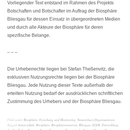
Vorliegender Text entstand im Rahmen des Projekts
Botschaften und Botschafter im Auftrag der Biosphäre
Bliesgau für dessen Einsatz in übergeordneten Medien
und durch alle Akteure der Biosphäre für deren
spezifische Belange.
– – –
Die Urheberrechte liegen bei Stefan Theßenvitz, die
exklusiven Nutzungsrechte liegen bei der Biosphäre
Bliesgau. Jede Nutzung dieser Texte außerhalb der
erteilten Nutzung bedarf der ausdrücklichen schriftlichen
Zustimmung des Urhebers und der Biosphäre Bliesgau.
Filed under
Biosphäre
,
Forschung und Monitoring
,
Naturschutz-Organisationen
Tagged
Artenvielfalt
,
Biosphäre
,
Biosphärenreservat
,
Bliesgau
,
ELER
,
Entwicklung