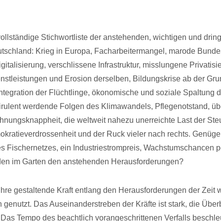
ollständige Stichwortliste der anstehenden, wichtigen und dri
tschland: Krieg in Europa, Facharbeitermangel, marode Bund
italisierung, verschlissene Infrastruktur, misslungene Privatis
ienstleistungen und Erosion derselben, Bildungskrise ab der Gr
ntegration der Flüchtlinge, ökonomische und soziale Spaltung d
virulent werdende Folgen des Klimawandels, Pflegenotstand, ü
hnungsknappheit, die weltweit nahezu unerreichte Last der Ste
ratieverdrossenheit und der Ruck vieler nach rechts. Genüge
s Fischernetzes, ein Industriestrompreis, Wachstumschancen p
en im Garten den anstehenden Herausforderungen?
t ihre gestaltende Kraft entlang den Herausforderungen der Zeit
h genutzt. Das Auseinanderstreben der Kräfte ist stark, die Übe
h. Das Tempo des beachtlich vorangeschrittenen Verfalls beschleu