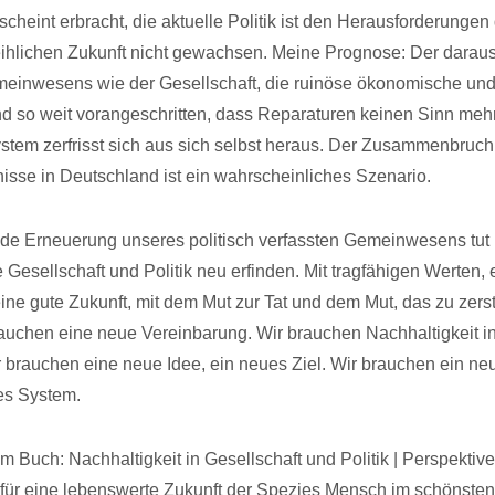
cheint erbracht, die aktuelle Politik ist den Herausforderunge
ihlichen Zukunft nicht gewachsen. Meine Prognose: Der daraus
meinwesens wie der Gesellschaft, die ruinöse ökonomische un
ind so weit vorangeschritten, dass Reparaturen keinen Sinn me
tem zerfrisst sich aus sich selbst heraus. Der Zusammenbruch
isse in Deutschland ist ein wahrscheinliches Szenario.
e Erneuerung unseres politisch verfassten Gemeinwesens tut 
Gesellschaft und Politik neu erfinden. Mit tragfähigen Werten, e
 eine gute Zukunft, mit dem Mut zur Tat und dem Mut, das zu zer
brauchen eine neue Vereinbarung. Wir brauchen Nachhaltigkeit i
ir brauchen eine neue Idee, ein neues Ziel. Wir brauchen ein ne
es System.
 Buch: Nachhaltigkeit in Gesellschaft und Politik | Perspektive
ür eine lebenswerte Zukunft der Spezies Mensch im schönsten