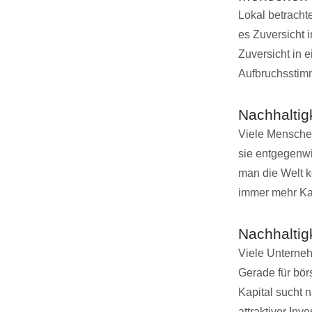
Lokal betracht
es Zuversicht 
Zuversicht in e
Aufbruchsstimm
Nachhaltig
Viele Menschen
sie entgegenwi
man die Welt k
immer mehr Kap
Nachhaltigk
Viele Unterneh
Gerade für bör
Kapital sucht n
attraktiver Inve