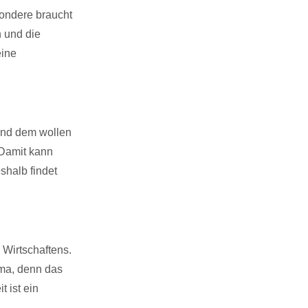
sondere braucht
 und die
eine
und dem wollen
 Damit kann
shalb findet
Wirtschaftens.
ema, denn das
 ist ein