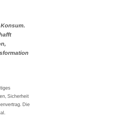
h Konsum.
afft
on,
sformation
tiges
en, Sicherheit
envertrag. Die
al.