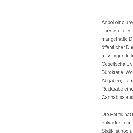
Anbei eine unv
Themen in Deu
mangelhafte Dig
öffentlicher D
misslingende I
Gesellschaft, 
Bürokratie, Wo
Abgaben, Demok
Rückgabe eine
Cannabisstaud
Die Politik ha
entwickelt noc
Statik ist hoc