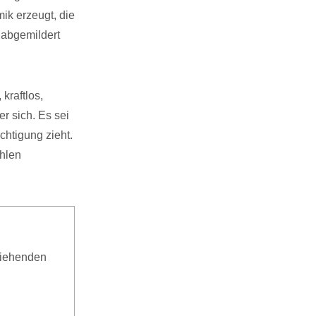
ik erzeugt, die
k abgemildert
 kraftlos,
er sich. Es sei
chtigung zieht.
ahlen
ziehenden