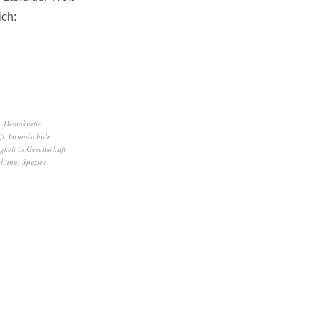
ich:
,
Demokratie
,
ft
,
Grundschule
,
gkeit in Gesellschaft
ltung
,
Spezies
,