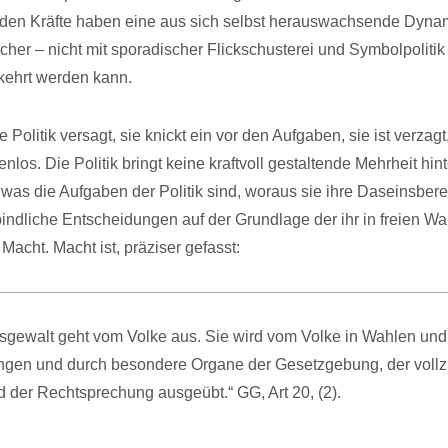
den Kräfte haben eine aus sich selbst herauswachsende Dynam
icher – nicht mit sporadischer Flickschusterei und Symbolpoliti
kehrt werden kann.
e Politik versagt, sie knickt ein vor den Aufgaben, sie ist verzagt,
nlos. Die Politik bringt keine kraftvoll gestaltende Mehrheit hint
 was die Aufgaben der Politik sind, woraus sie ihre Daseinsbere
verbindliche Entscheidungen auf der Grundlage der ihr in freien W
acht. Macht ist, präziser gefasst:
tsgewalt geht vom Volke aus. Sie wird vom Volke in Wahlen und
gen und durch besondere Organe der Gesetzgebung, der voll
 der Rechtsprechung ausgeübt.“ GG, Art 20, (2).