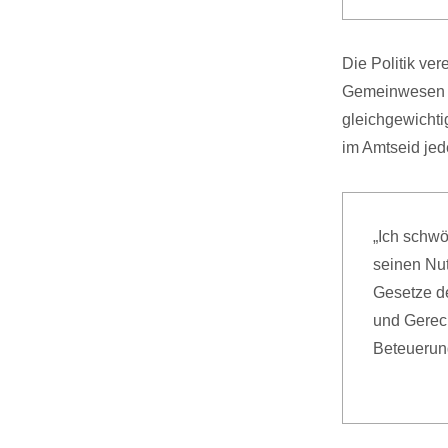
Die Politik ver
Gemeinwesen zu
gleichgewichtig
im Amtseid je
„Ich schw
seinen Nu
Gesetze de
und Gerech
Beteuerung