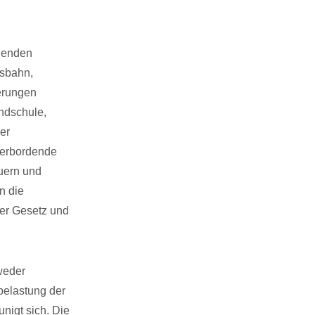
ngenden
esbahn,
ierungen
undschule,
er
berbordende
uern und
n die
er Gesetz und
 weder
rbelastung der
nigt sich. Die