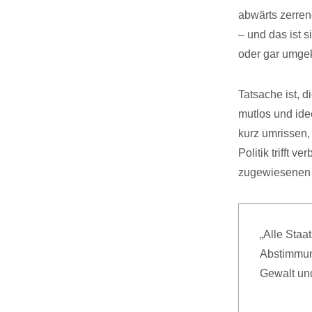
abwärts zerren
– und das ist s
oder gar umge
Tatsache ist, di
mutlos und idee
kurz umrissen,
Politik trifft 
zugewiesenen M
„Alle Staa
Abstimmun
Gewalt und