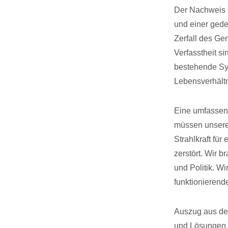
Der Nachweis s
und einer gede
Zerfall des Ge
Verfasstheit s
bestehende Sys
Lebensverhältn
Eine umfassend
müssen unsere 
Strahlkraft für
zerstört. Wir 
und Politik. W
funktionierend
Auszug aus dem
und Lösungen f