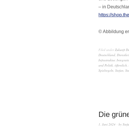
– in Deutschla
https://shop.th
© Abbildung er
Filed under
Zukunft D
Deutschland
,
Dienstlei
Infrastruktur
,
Integrati
und Politik
,
öffentlich
,
Spielregeln
,
Stefan
,
St
Die grüne
1. Juni 2024
by
Stef