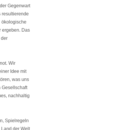
n der Gegenwart
 resultierende
d ökologische
hr ergeben. Das
 der
not. Wir
iner Idee mit
stören, was uns
n Gesellschaft
ues, nachhaltig
n, Spielregeln
 Land der Welt