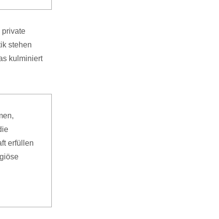
 private
ik stehen
as kulminiert
men,
die
t erfüllen
igiöse