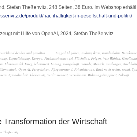
nd, Stefan Theßenvitz, 248 Seiten, 38 Euro. Im Webshop erhältl
essenvitz.de/produkt/nachhaltigkeit-in-gesellschaft-und-politik/
zeugt mit Hilfe von OpenAI, 2024, Stefan Theßenvitz
eutschland denken und gestalten
Tagged
Abgaben
,
Bildungskrise
,
Bundesbahn
,
Bürokratie
stung
,
Digitalisierung
,
Europa
,
Facharbeitermangel
,
Flüchtling
,
Folgen
,
freie Wahlen
,
Gesellscha
on
,
Klimawandel
,
Krieg
,
lebenswert
,
Lösung
,
mangelhaft
,
marode
,
Mensch
,
misslungen
,
Nachhalti
ökonomisch
,
Open AI
,
Perspektiven
,
Pflegenotstand
,
Privatisierung
,
Ruck nach rechts
,
sozial
,
Spa
euern
,
Symbolpolitik
,
Thessenvitz
,
Verdrossenheit
,
verschlissen
,
Wohnungsknappheit
,
Zukunft
 Transformation der Wirtschaft
an Theßenvitz