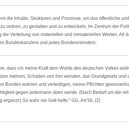
eint die Inhalte, Strukturen und Prozesse, um das öffentliche und
 ordnen, zu gestalten und zu entwickeln. Im Zentrum der Polit
 die Verteilung von materiellen und immateriellen Werten. All d
des Bundeskanzlers und jedes Bundesministers:
öre, dass ich meine Kraft dem Wohle des deutschen Volkes wid
tzen mehren, Schaden von ihm wenden, das Grundgesetz und 
s Bundes wahren und verteidigen, meine Pflichten gewissenhaf
tigkeit gegen jedermann üben werde. (Nach Bedarf um die rel
 ergänzt:) So wahr mir Gott helfe.“ GG, Art 56, (2)