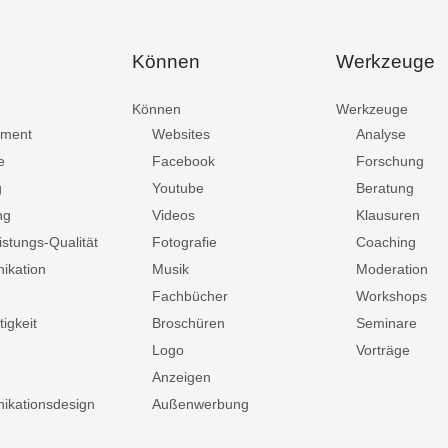
Können
Werkzeuge
Können
Werkzeuge
ment
Websites
Analyse
e
Facebook
Forschung
g
Youtube
Beratung
ng
Videos
Klausuren
istungs-Qualität
Fotografie
Coaching
ikation
Musik
Moderation
Fachbücher
Workshops
igkeit
Broschüren
Seminare
Logo
Vorträge
Anzeigen
kationsdesign
Außenwerbung