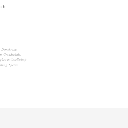
ich:
,
Demokratie
,
ft
,
Grundschule
,
gkeit in Gesellschaft
ltung
,
Spezies
,