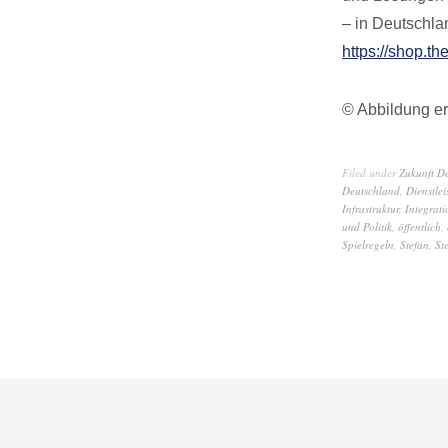
– in Deutschla
https://shop.th
© Abbildung er
Filed under
Zukunft D
Deutschland
,
Dienstlei
Infrastruktur
,
Integrati
und Politik
,
öffentlich
,
Spielregeln
,
Stefan
,
St