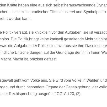
den Kräfte haben eine aus sich selbst herauswachsende Dynam
icher – nicht mit sporadischer Flickschusterei und Symbolpoliti
kehrt werden kann.
e Politik versagt, sie knickt ein vor den Aufgaben, sie ist verzagt,
nlos. Die Politik bringt keine kraftvoll gestaltende Mehrheit hint
 was die Aufgaben der Politik sind, woraus sie ihre Daseinsbere
verbindliche Entscheidungen auf der Grundlage der ihr in freien W
acht. Macht ist, präziser gefasst:
tsgewalt geht vom Volke aus. Sie wird vom Volke in Wahlen und
gen und durch besondere Organe der Gesetzgebung, der voll
 der Rechtsprechung ausgeübt.“ GG, Art 20, (2).