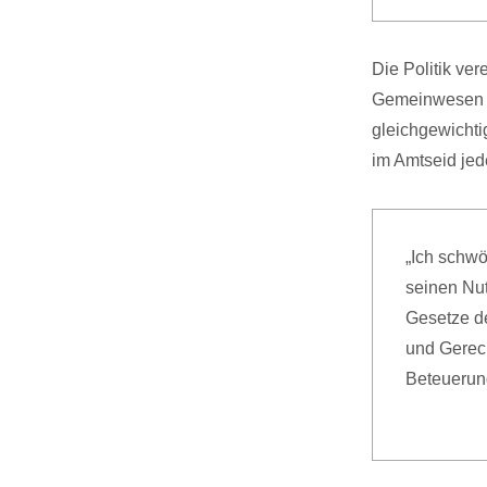
Die Politik ver
Gemeinwesen zu
gleichgewichtig
im Amtseid je
„Ich schw
seinen Nu
Gesetze de
und Gerech
Beteuerung