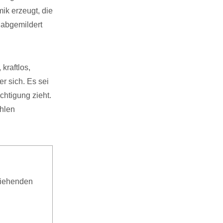
ik erzeugt, die
k abgemildert
 kraftlos,
er sich. Es sei
chtigung zieht.
ahlen
ziehenden