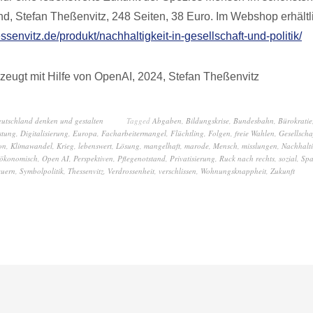
nd, Stefan Theßenvitz, 248 Seiten, 38 Euro. Im Webshop erhältl
essenvitz.de/produkt/nachhaltigkeit-in-gesellschaft-und-politik/
zeugt mit Hilfe von OpenAI, 2024, Stefan Theßenvitz
eutschland denken und gestalten
Tagged
Abgaben
,
Bildungskrise
,
Bundesbahn
,
Bürokratie
stung
,
Digitalisierung
,
Europa
,
Facharbeitermangel
,
Flüchtling
,
Folgen
,
freie Wahlen
,
Gesellscha
on
,
Klimawandel
,
Krieg
,
lebenswert
,
Lösung
,
mangelhaft
,
marode
,
Mensch
,
misslungen
,
Nachhalti
ökonomisch
,
Open AI
,
Perspektiven
,
Pflegenotstand
,
Privatisierung
,
Ruck nach rechts
,
sozial
,
Spa
euern
,
Symbolpolitik
,
Thessenvitz
,
Verdrossenheit
,
verschlissen
,
Wohnungsknappheit
,
Zukunft