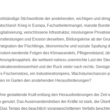
ollständige Stichwortliste der anstehenden, wichtigen und dri
tschland: Krieg in Europa, Facharbeitermangel, marode Bund
italisierung, verschlissene Infrastruktur, misslungene Privatis
ienstleistungen und Erosion derselben, Bildungskrise ab der Gr
ntegration der Flüchtlinge, ökonomische und soziale Spaltung d
virulent werdende Folgen des Klimawandels, Pflegenotstand, ü
hnungsknappheit, die weltweit nahezu unerreichte Last der Ste
ratieverdrossenheit und der Ruck vieler nach rechts. Genüge
s Fischernetzes, ein Industriestrompreis, Wachstumschancen p
en im Garten den anstehenden Herausforderungen?
t ihre gestaltende Kraft entlang den Herausforderungen der Zeit
h genutzt. Das Auseinanderstreben der Kräfte ist stark, die Übe
h. Das Tempo des beachtlich vorangeschrittenen Verfalls beschleu