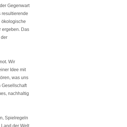
n der Gegenwart
 resultierende
d ökologische
hr ergeben. Das
 der
not. Wir
iner Idee mit
stören, was uns
n Gesellschaft
ues, nachhaltig
n, Spielregeln
 Land der Welt