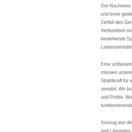
Der Nachweis s
und einer gede
Zerfall des Ge
Verfasstheit s
bestehende Sys
Lebensverhältn
Eine umfassend
müssen unsere 
Strahlkraft für
zerstört. Wir 
und Politik. W
funktionierend
Auszug aus dem
und Lösungen f