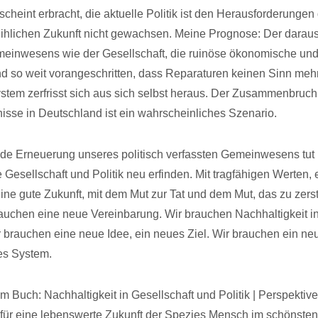
cheint erbracht, die aktuelle Politik ist den Herausforderunge
ihlichen Zukunft nicht gewachsen. Meine Prognose: Der daraus
meinwesens wie der Gesellschaft, die ruinöse ökonomische un
ind so weit vorangeschritten, dass Reparaturen keinen Sinn me
tem zerfrisst sich aus sich selbst heraus. Der Zusammenbruch
isse in Deutschland ist ein wahrscheinliches Szenario.
e Erneuerung unseres politisch verfassten Gemeinwesens tut 
Gesellschaft und Politik neu erfinden. Mit tragfähigen Werten, e
 eine gute Zukunft, mit dem Mut zur Tat und dem Mut, das zu zer
brauchen eine neue Vereinbarung. Wir brauchen Nachhaltigkeit i
ir brauchen eine neue Idee, ein neues Ziel. Wir brauchen ein ne
es System.
 Buch: Nachhaltigkeit in Gesellschaft und Politik | Perspektive
ür eine lebenswerte Zukunft der Spezies Mensch im schönsten