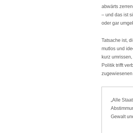
abwärts zerren
– und das ist s
oder gar umge
Tatsache ist, di
mutlos und idee
kurz umrissen,
Politik trifft 
zugewiesenen M
„Alle Staa
Abstimmun
Gewalt und