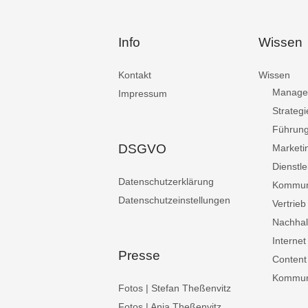
Info
Wissen
Kontakt
Wissen
Manage
Impressum
Strategi
Führun
DSGVO
Marketi
Dienstle
Datenschutzerklärung
Kommun
Datenschutzeinstellungen
Vertrieb
Nachhalt
Internet
Presse
Content
Kommuni
Fotos | Stefan Theßenvitz
Fotos | Anja Theßenvitz