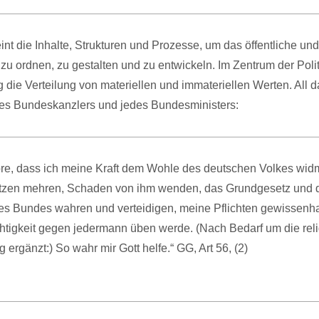
eint die Inhalte, Strukturen und Prozesse, um das öffentliche und
 ordnen, zu gestalten und zu entwickeln. Im Zentrum der Polit
 die Verteilung von materiellen und immateriellen Werten. All d
des Bundeskanzlers und jedes Bundesministers:
öre, dass ich meine Kraft dem Wohle des deutschen Volkes wid
tzen mehren, Schaden von ihm wenden, das Grundgesetz und 
s Bundes wahren und verteidigen, meine Pflichten gewissenhaf
tigkeit gegen jedermann üben werde. (Nach Bedarf um die rel
 ergänzt:) So wahr mir Gott helfe.“ GG, Art 56, (2)