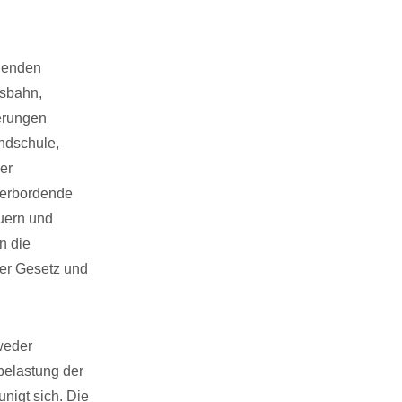
ngenden
esbahn,
ierungen
undschule,
er
berbordende
uern und
n die
er Gesetz und
 weder
rbelastung der
nigt sich. Die