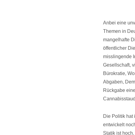
Anbei eine unv
Themen in Deu
mangelhafte Dig
öffentlicher D
misslingende I
Gesellschaft, 
Bürokratie, Wo
Abgaben, Demok
Rückgabe eine
Cannabisstaud
Die Politik ha
entwickelt noc
Statik ist hoc