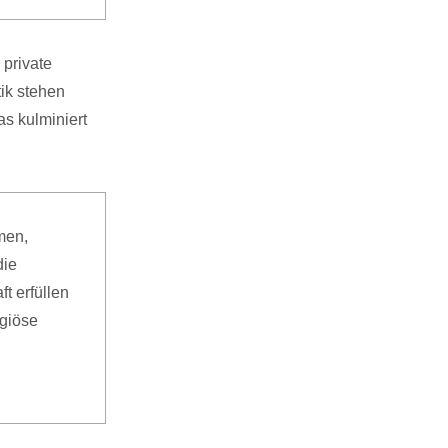
 private
ik stehen
as kulminiert
men,
die
t erfüllen
igiöse