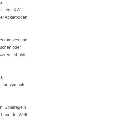
se
ss ein LKW-
ler Ackerboden
terkomplex und
auchen oder
sieren, erhöhte
ma
taltungsimpuls
n, Spielregeln
 Land der Welt