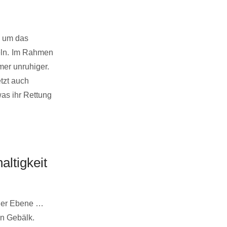
, um das
ln.
Im Rahmen
er unruhiger.
tzt auch
was ihr Rettung
ltigkeit
cher Ebene …
en Gebälk.