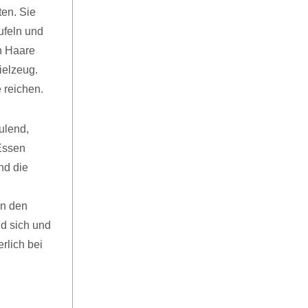
ten. Sie
ufeln und
n Haare
ielzeug.
 reichen.
ulend,
Essen
nd die
,
in den
nd sich und
rlich bei
n