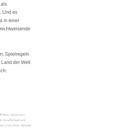
 als
. Und es
a in einer
zurechtweisende
n, Spielregeln
 Land der Welt
ich:
Wolken
,
lebenswert
,
in Gesellschaft und
tmal erwachsen
,
Zukunft