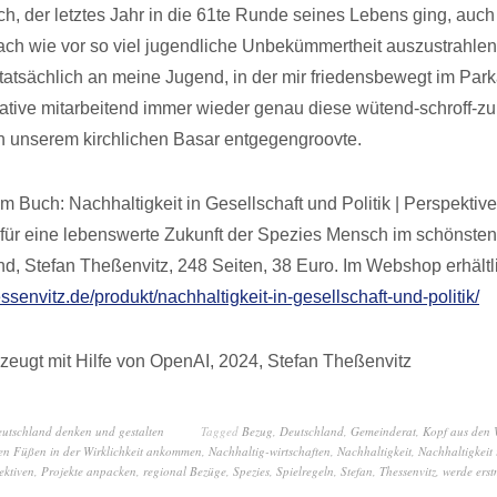
h, der letztes Jahr in die 61te Runde seines Lebens ging, auch
ch wie vor so viel jugendliche Unbekümmertheit auszustrahlen
 tatsächlich an meine Jugend, in der mir friedensbewegt im Park
tiative mitarbeitend immer wieder genau diese wütend-schroff-
 unserem kirchlichen Basar entgegengroovte.
 Buch: Nachhaltigkeit in Gesellschaft und Politik | Perspektive
ür eine lebenswerte Zukunft der Spezies Mensch im schönsten
nd, Stefan Theßenvitz, 248 Seiten, 38 Euro. Im Webshop erhältl
essenvitz.de/produkt/nachhaltigkeit-in-gesellschaft-und-politik/
zeugt mit Hilfe von OpenAI, 2024, Stefan Theßenvitz
eutschland denken und gestalten
Tagged
Bezug
,
Deutschland
,
Gemeinderat
,
Kopf aus den 
en Füßen in der Wirklichkeit ankommen
,
Nachhaltig-wirtschaften
,
Nachhaltigkeit
,
Nachhaltigkeit 
ektiven
,
Projekte anpacken
,
regional Bezüge
,
Spezies
,
Spielregeln
,
Stefan
,
Thessenvitz
,
werde ers