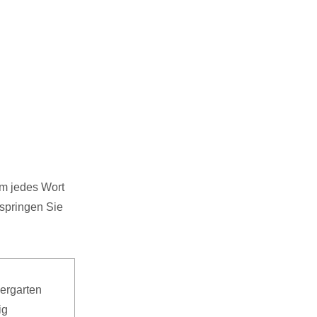
am jedes Wort
springen Sie
dergarten
ig