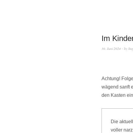
Im Kinde
30. Juni 2024
by
Ste
Achtung! Folge
wägend sanft e
den Kasten ei
Die aktuel
voller narz