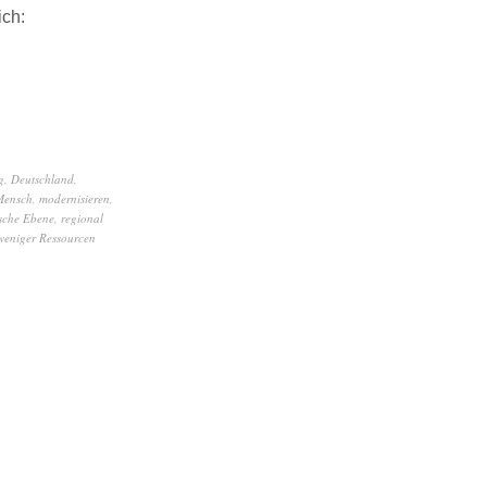
ich:
g
,
Deutschland
,
Mensch
,
modernisieren
,
ische Ebene
,
regional
weniger Ressourcen