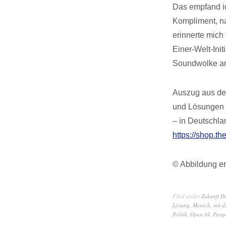
Das empfand ic
Kompliment, na
erinnerte mich
Einer-Welt-Ini
Soundwolke an
Auszug aus dem
und Lösungen f
– in Deutschla
https://shop.th
© Abbildung er
Filed under
Zukunft D
Lösung
,
Mensch
,
mit d
Politik
,
Open AI
,
Persp