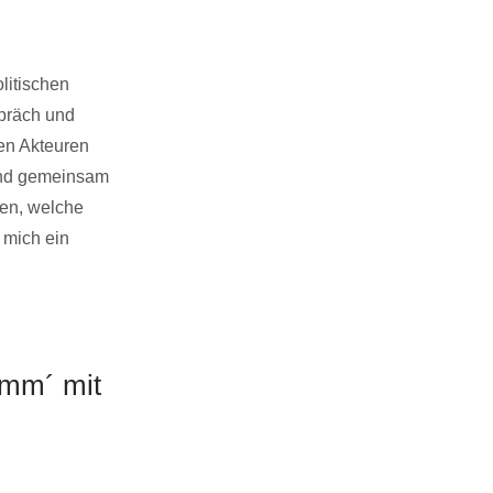
litischen
präch und
hen Akteuren
und gemeinsam
len, welche
 mich ein
omm´ mit