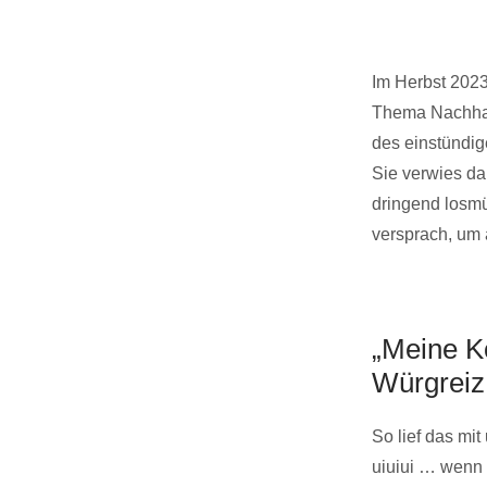
Im Herbst 2023
Thema Nachhalt
des einstündig
Sie verwies da
dringend losmü
versprach, um
„Meine K
Würgreiz
So lief das mi
uiuiui … wenn 