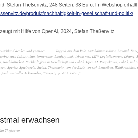
nd, Stefan Theßenvitz, 248 Seiten, 38 Euro. Im Webshop erhältl
essenvitz.de/produkt/nachhaltigkeit-in-gesellschaft-und-politik/
zeugt mit Hilfe von OpenAI, 2024, Stefan Theßenvitz
eutschland denken und gestalten
Tagged
aus dem Volk
,
Autobahnanschluss
,
Bestand
,
Bezu
erbesteuer
,
Infrastruktur
,
konservativ
,
Landespolitik
,
lebenswert
,
LKW-Logistikzentrum
,
Lösung
,
n
,
Nachhaltigkeit
,
Nachhaltigkeit in Gesellschaft und Politik
,
Open AI
,
Perspektiven
,
Politik
,
polit
igen
,
Spezies
,
Spielregeln
,
Stefan
,
Thessenvitz
,
von der Basis
,
vor sich hertreiben
,
Wahlkreisbüro
,
pfend
,
wertvoller Ackerboden
,
Würgreiz
,
zerstört
,
Zukunft
stmal erwachsen
fan Theßenvitz