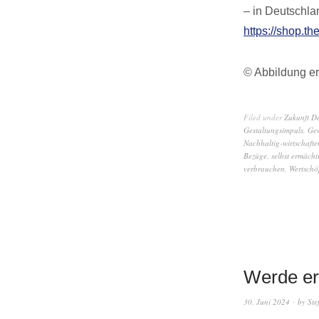
– in Deutschla
https://shop.th
© Abbildung er
Filed under
Zukunft D
Gestaltungsimpuls
,
Gew
Nachhaltig-wirtschafte
Bezüge
,
selbst ermächt
verbrauchen
,
Wertschö
Werde er
30. Juni 2024
by
Ste