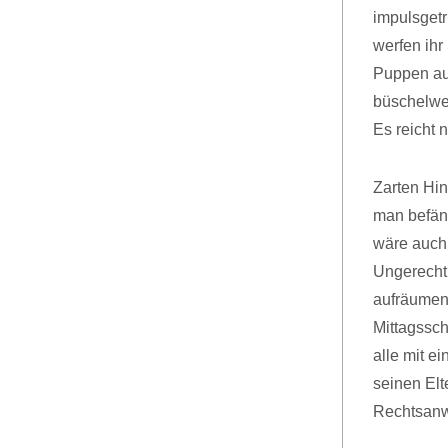
impulsgetr
werfen ihr
Puppen au
büschelwei
Es reicht 
Zarten Hin
man befän
wäre auch
Ungerechti
aufräumen
Mittagssch
alle mit e
seinen El
Rechtsanwa