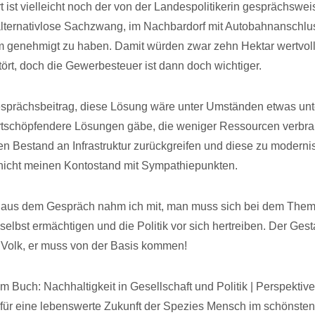
ist vielleicht noch der von der Landespolitikerin gesprächswei
alternativlose Sachzwang, im Nachbardorf mit Autobahnanschlu
m genehmigt zu haben. Damit würden zwar zehn Hektar wertvol
tört, doch die Gewerbesteuer ist dann doch wichtiger.
sprächsbeitrag, diese Lösung wäre unter Umständen etwas un
ertschöpfendere Lösungen gäbe, die weniger Ressourcen verbr
den Bestand an Infrastruktur zurückgreifen und diese zu moderni
 nicht meinen Kontostand mit Sympathiepunkten.
s aus dem Gespräch nahm ich mit, man muss sich bei dem The
selbst ermächtigen und die Politik vor sich hertreiben. Der Ges
Volk, er muss von der Basis kommen!
 Buch: Nachhaltigkeit in Gesellschaft und Politik | Perspektive
ür eine lebenswerte Zukunft der Spezies Mensch im schönsten