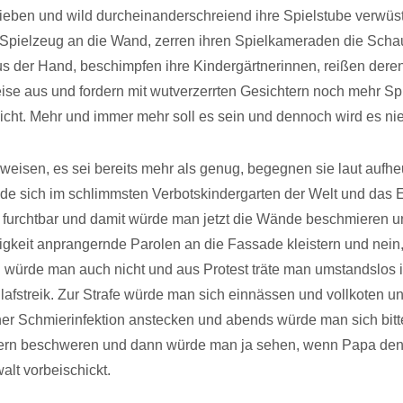
ieben und wild durcheinanderschreiend ihre Spielstube verwüs
 Spielzeug an die Wand, zerren ihren Spielkameraden die Scha
s der Hand, beschimpfen ihre Kindergärtnerinnen, reißen dere
se aus und fordern mit wutverzerrten Gesichtern noch mehr Sp
nicht. Mehr und immer mehr soll es sein und dennoch wird es nie
weisen, es sei bereits mehr als genug, begegnen sie laut aufhe
de sich im schlimmsten Verbotskindergarten der Welt und das 
 furchtbar und damit würde man jetzt die Wände beschmieren u
gkeit anprangernde Parolen an die Fassade kleistern und nein
 würde man auch nicht und aus Protest träte man umstandslos 
lafstreik. Zur Strafe würde man sich einnässen und vollkoten u
iner Schmierinfektion anstecken und abends würde man sich bitte
tern beschweren und dann würde man ja sehen, wenn Papa de
lt vorbeischickt.