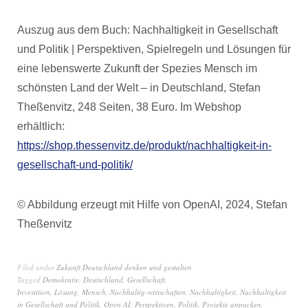
Auszug aus dem Buch: Nachhaltigkeit in Gesellschaft
und Politik | Perspektiven, Spielregeln und Lösungen für
eine lebenswerte Zukunft der Spezies Mensch im
schönsten Land der Welt – in Deutschland, Stefan
Theßenvitz, 248 Seiten, 38 Euro. Im Webshop
erhältlich:
https://shop.thessenvitz.de/produkt/nachhaltigkeit-in-
gesellschaft-und-politik/
© Abbildung erzeugt mit Hilfe von OpenAI, 2024, Stefan
Theßenvitz
Filed under
Zukunft Deutschland denken und gestalten
Tagged
Demokratie
,
Deutschland
,
Gesellschaft
,
Investition
,
Lösung
,
Mensch
,
Nachhaltig-wirtschaften
,
Nachhaltigkeit
,
Nachhaltigkeit
in Gesellschaft und Politik
,
Open AI
,
Perspektiven
,
Politik
,
Projekte anpacken
,