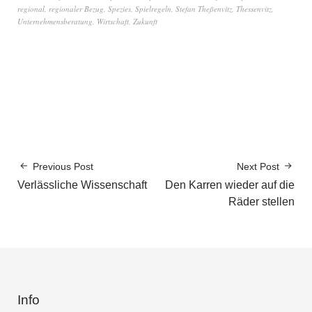
regional
,
regionaler Bezug
,
Spezies
,
Spielregeln
,
Stefan Theßenvitz
,
Thessenvitz
,
Unternehmensberatung
,
Wirtschaft
,
Zukunft
Previous Post
Next Post
Verlässliche Wissenschaft
Den Karren wieder auf die
Räder stellen
Info