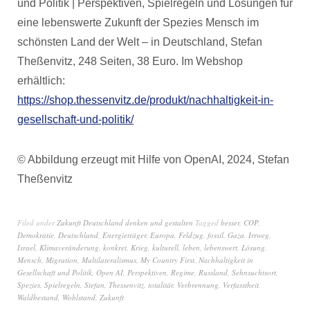
und Politik | Perspektiven, Spielregeln und Lösungen für
eine lebenswerte Zukunft der Spezies Mensch im
schönsten Land der Welt – in Deutschland, Stefan
Theßenvitz, 248 Seiten, 38 Euro. Im Webshop
erhältlich:
https://shop.thessenvitz.de/produkt/nachhaltigkeit-in-
gesellschaft-und-politik/
© Abbildung erzeugt mit Hilfe von OpenAI, 2024, Stefan
Theßenvitz
Filed under
Zukunft Deutschland denken und gestalten
Tagged
besser
,
COP
,
Demokratie
,
Deutschland
,
Energieträger
,
Europa
,
Feldzug
,
fossil
,
Gaza
,
Irrweg
,
Israel
,
Klimaveränderung
,
konkret
,
Krieg
,
kulturell
,
leben
,
lebenswert
,
Lösung
,
Mensch
,
Migration
,
Multilateralismus
,
My Country First
,
Nachhaltigkeit in
Gesellschaft und Politik
,
Open AI
,
Perspektiven
,
Regime
,
Russland
,
Sehnsuchtsort
,
Spezies
,
Spielregeln
,
Stefan
,
Thessenvitz
,
totalitär
,
Verbrennung
,
Verfasstheit
,
Waldbestand
,
Wohlstand
,
Zukunft