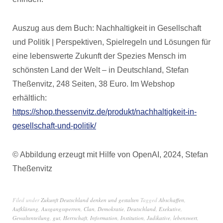
Auszug aus dem Buch: Nachhaltigkeit in Gesellschaft
und Politik | Perspektiven, Spielregeln und Lösungen für
eine lebenswerte Zukunft der Spezies Mensch im
schönsten Land der Welt – in Deutschland, Stefan
Theßenvitz, 248 Seiten, 38 Euro. Im Webshop
erhältlich:
https://shop.thessenvitz.de/produkt/nachhaltigkeit-in-
gesellschaft-und-politik/
© Abbildung erzeugt mit Hilfe von OpenAI, 2024, Stefan
Theßenvitz
Filed under
Zukunft Deutschland denken und gestalten
Tagged
Abschaffen
,
Aufklärung
,
Ausgangssperren
,
Clan
,
Demokratie
,
Deutschland
,
Exekutive
,
Gewaltenteilung
,
gut
,
Herrschaft
,
Information
,
Institution
,
Judikative
,
lebenswert
,