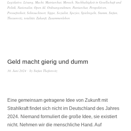
Legislative
,
Lösung
,
Macht
,
Matriarchat
,
Mensch
,
Nachhaltigkeit in Gesellschaft und
Politik
,
Nationalist
,
Open AI
,
Ordnungsrahmen
,
Patriarchat
,
Perspektiven
,
Pressefreiheit
,
Sehnsuchtsort
,
Sippe
,
Sozialist
,
Spezies
,
Spielregeln
,
Stamm
,
Stefan
,
Thessenvitz
,
totalitär
,
Zukunft
,
Zusammenleben
Geld macht gierig und dumm
30. Juni 2024
by
Stefan Theßenvitz
Eine gemeinsam getragene Idee von Zukunft mit
Strahlkraft findet sich nicht im Deutschland des Jahres
2024.
Niemand formuliert die große Idee, sie existiert
nicht. Nehmen wir die menschliche Hand. Auf