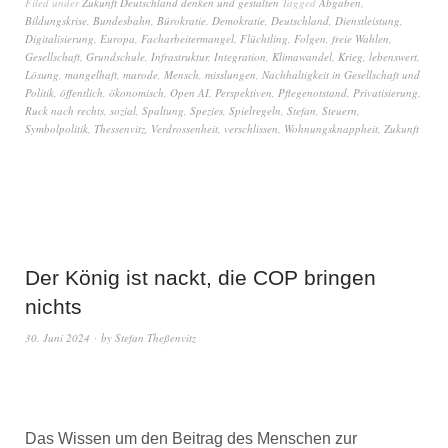
Filed under
Zukunft Deutschland denken und gestalten
Tagged
Abgaben
,
Bildungskrise
,
Bundesbahn
,
Bürokratie
,
Demokratie
,
Deutschland
,
Dienstleistung
,
Digitalisierung
,
Europa
,
Facharbeitermangel
,
Flüchtling
,
Folgen
,
freie Wahlen
,
Gesellschaft
,
Grundschule
,
Infrastruktur
,
Integration
,
Klimawandel
,
Krieg
,
lebenswert
,
Lösung
,
mangelhaft
,
marode
,
Mensch
,
misslungen
,
Nachhaltigkeit in Gesellschaft und
Politik
,
öffentlich
,
ökonomisch
,
Open AI
,
Perspektiven
,
Pflegenotstand
,
Privatisierung
,
Ruck nach rechts
,
sozial
,
Spaltung
,
Spezies
,
Spielregeln
,
Stefan
,
Steuern
,
Symbolpolitik
,
Thessenvitz
,
Verdrossenheit
,
verschlissen
,
Wohnungsknappheit
,
Zukunft
Der König ist nackt, die COP bringen
nichts
30. Juni 2024
by
Stefan Theßenvitz
Das Wissen um den Beitrag des Menschen zur