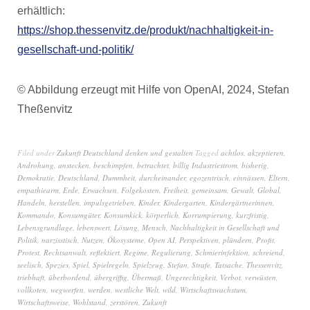
erhältlich:
https://shop.thessenvitz.de/produkt/nachhaltigkeit-in-
gesellschaft-und-politik/
© Abbildung erzeugt mit Hilfe von OpenAI, 2024, Stefan
Theßenvitz
Filed under
Zukunft Deutschland denken und gestalten
Tagged
achtlos
,
akzeptieren
,
Androhung
,
anstecken
,
beschimpfen
,
betrachtet
,
billig Industriestrom
,
bisherig
,
Demokratie
,
Deutschland
,
Dummheit
,
durcheinander
,
egozentrisch
,
einnässen
,
Eltern
,
empathiearm
,
Erde
,
Erwachsen
,
Folgekosten
,
Freiheit
,
gemeinsam
,
Gewalt
,
Global
,
Handeln
,
herstellen
,
impulsgetrieben
,
Kinder
,
Kindergarten
,
Kindergärtnerinnen
,
Kommando
,
Konsumgüter
,
Konsumkick
,
körperlich
,
Korrumpierung
,
kurzfristig
,
Lebensgrundlage
,
lebenswert
,
Lösung
,
Mensch
,
Nachhaltigkeit in Gesellschaft und
Politik
,
narzisstisch
,
Nutzen
,
Ökosysteme
,
Open AI
,
Perspektiven
,
plündern
,
Profit
,
Protest
,
Rechtsanwalt
,
reflektiert
,
Regime
,
Regulierung
,
Schmierinfektion
,
schreiend
,
seelisch
,
Spezies
,
Spiel
,
Spielregeln
,
Spielzeug
,
Stefan
,
Strafe
,
Tatsache
,
Thessenvitz
,
triebhaft
,
überbordend
,
übergriffig
,
Übermaß
,
Ungerechtigkeit
,
Verbot
,
verwüsten
,
vollkoten
,
wegwerfen
,
werden
,
westliche Welt
,
wild
,
Wirtschaftswachstum
,
Wirtschaftsweise
,
Wohlstand
,
zerstören
,
Zukunft