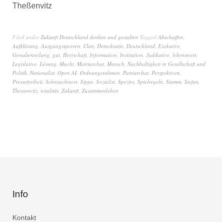
Theßenvitz
Filed under
Zukunft Deutschland denken und gestalten
Tagged
Abschaffen
,
Aufklärung
,
Ausgangssperren
,
Clan
,
Demokratie
,
Deutschland
,
Exekutive
,
Gewaltenteilung
,
gut
,
Herrschaft
,
Information
,
Institution
,
Judikative
,
lebenswert
,
Legislative
,
Lösung
,
Macht
,
Matriarchat
,
Mensch
,
Nachhaltigkeit in Gesellschaft und
Politik
,
Nationalist
,
Open AI
,
Ordnungsrahmen
,
Patriarchat
,
Perspektiven
,
Pressefreiheit
,
Sehnsuchtsort
,
Sippe
,
Sozialist
,
Spezies
,
Spielregeln
,
Stamm
,
Stefan
,
Thessenvitz
,
totalitär
,
Zukunft
,
Zusammenleben
Info
Kontakt