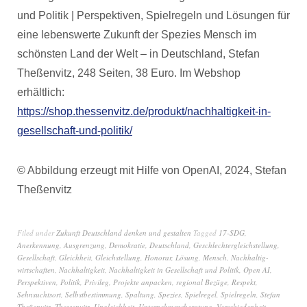
und Politik | Perspektiven, Spielregeln und Lösungen für
eine lebenswerte Zukunft der Spezies Mensch im
schönsten Land der Welt – in Deutschland, Stefan
Theßenvitz, 248 Seiten, 38 Euro. Im Webshop
erhältlich:
https://shop.thessenvitz.de/produkt/nachhaltigkeit-in-
gesellschaft-und-politik/
© Abbildung erzeugt mit Hilfe von OpenAI, 2024, Stefan
Theßenvitz
Filed under
Zukunft Deutschland denken und gestalten
Tagged
17-SDG
,
Anerkennung
,
Ausgrenzung
,
Demokratie
,
Deutschland
,
Geschlechtergleichstellung
,
Gesellschaft
,
Gleichheit
,
Gleichstellung
,
Honorar
,
Lösung
,
Mensch
,
Nachhaltig-
wirtschaften
,
Nachhaltigkeit
,
Nachhaltigkeit in Gesellschaft und Politik
,
Open AI
,
Perspektiven
,
Politik
,
Privileg
,
Projekte anpacken
,
regional Bezüge
,
Respekt
,
Sehnsuchtsort
,
Selbstbestimmung
,
Spaltung
,
Spezies
,
Spielregel
,
Spielregeln
,
Stefan
Theßenvitz
,
Thessenvitz
,
Ungleichheit
,
Unternehmensberatung
,
Verschiedenheit
,