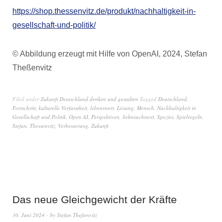
https://shop.thessenvitz.de/produkt/nachhaltigkeit-in-
gesellschaft-und-politik/
© Abbildung erzeugt mit Hilfe von OpenAI, 2024, Stefan
Theßenvitz
Filed under
Zukunft Deutschland denken und gestalten
Tagged
Deutschland
,
Fortschritt
,
kulturelle Verfasstheit
,
lebenswert
,
Lösung
,
Mensch
,
Nachhaltigkeit in
Gesellschaft und Politik
,
Open AI
,
Perspektiven
,
Sehnsuchtsort
,
Spezies
,
Spielregeln
,
Stefan
,
Thessenvitz
,
Verbesserung
,
Zukunft
Das neue Gleichgewicht der Kräfte
30. Juni 2024
by
Stefan Theßenvitz