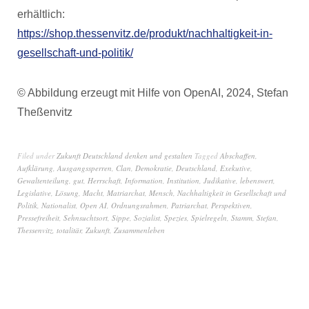
erhältlich:
https://shop.thessenvitz.de/produkt/nachhaltigkeit-in-
gesellschaft-und-politik/
© Abbildung erzeugt mit Hilfe von OpenAI, 2024, Stefan
Theßenvitz
Filed under
Zukunft Deutschland denken und gestalten
Tagged
Abschaffen
,
Aufklärung
,
Ausgangssperren
,
Clan
,
Demokratie
,
Deutschland
,
Exekutive
,
Gewaltenteilung
,
gut
,
Herrschaft
,
Information
,
Institution
,
Judikative
,
lebenswert
,
Legislative
,
Lösung
,
Macht
,
Matriarchat
,
Mensch
,
Nachhaltigkeit in Gesellschaft und
Politik
,
Nationalist
,
Open AI
,
Ordnungsrahmen
,
Patriarchat
,
Perspektiven
,
Pressefreiheit
,
Sehnsuchtsort
,
Sippe
,
Sozialist
,
Spezies
,
Spielregeln
,
Stamm
,
Stefan
,
Thessenvitz
,
totalitär
,
Zukunft
,
Zusammenleben