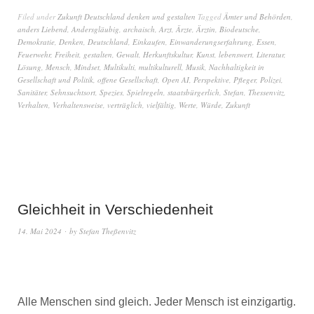
Filed under
Zukunft Deutschland denken und gestalten
Tagged
Ämter und Behörden
,
anders Liebend
,
Andersgläubig
,
archaisch
,
Arzt
,
Ärzte
,
Ärztin
,
Biodeutsche
,
Demokratie
,
Denken
,
Deutschland
,
Einkaufen
,
Einwanderungserfahrung
,
Essen
,
Feuerwehr
,
Freiheit
,
gestalten
,
Gewalt
,
Herkunftskultur
,
Kunst
,
lebenswert
,
Literatur
,
Lösung
,
Mensch
,
Mindset
,
Multikulti
,
multikulturell
,
Musik
,
Nachhaltigkeit in
Gesellschaft und Politik
,
offene Gesellschaft
,
Open AI
,
Perspektive
,
Pfleger
,
Polizei
,
Sanitäter
,
Sehnsuchtsort
,
Spezies
,
Spielregeln
,
staatsbürgerlich
,
Stefan
,
Thessenvitz
,
Verhalten
,
Verhaltensweise
,
verträglich
,
vielfältig
,
Werte
,
Würde
,
Zukunft
Gleichheit in Verschiedenheit
14. Mai 2024
by
Stefan Theßenvitz
Alle Menschen sind gleich. Jeder Mensch ist einzigartig.