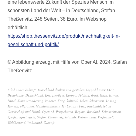
eine lebenswerte Zukunft der Spezies Mensch im
schönsten Land der Welt – in Deutschland, Stefan
Theßenvitz, 248 Seiten, 38 Euro. Im Webshop
erhältlich:
https://shop.thessenvitz.de/produkt/nachhaltigkeit-in-
gesellschaft-und-politik/
© Abbildung erzeugt mit Hilfe von OpenAI, 2024, Stefan
Theßenvitz
Filed under
Zukunft Deutschland denken und gestalten
Tagged
besser
,
COP
,
Demokratie
,
Deutschland
,
Energieträger
,
Europa
,
Feldzug
,
fossil
,
Gaza
,
Irrweg
,
Israel
,
Klimaveränderung
,
konkret
,
Krieg
,
kulturell
,
leben
,
lebenswert
,
Lösung
,
Mensch
,
Migration
,
Multilateralismus
,
My Country First
,
Nachhaltigkeit in
Gesellschaft und Politik
,
Open AI
,
Perspektiven
,
Regime
,
Russland
,
Sehnsuchtsort
,
Spezies
,
Spielregeln
,
Stefan
,
Thessenvitz
,
totalitär
,
Verbrennung
,
Verfasstheit
,
Waldbestand
,
Wohlstand
,
Zukunft