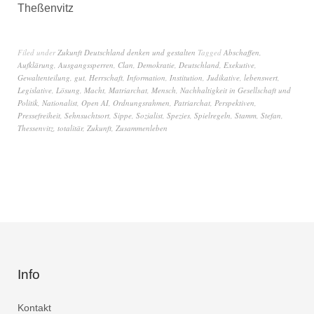
Theßenvitz
Filed under
Zukunft Deutschland denken und gestalten
Tagged
Abschaffen
,
Aufklärung
,
Ausgangssperren
,
Clan
,
Demokratie
,
Deutschland
,
Exekutive
,
Gewaltenteilung
,
gut
,
Herrschaft
,
Information
,
Institution
,
Judikative
,
lebenswert
,
Legislative
,
Lösung
,
Macht
,
Matriarchat
,
Mensch
,
Nachhaltigkeit in Gesellschaft und
Politik
,
Nationalist
,
Open AI
,
Ordnungsrahmen
,
Patriarchat
,
Perspektiven
,
Pressefreiheit
,
Sehnsuchtsort
,
Sippe
,
Sozialist
,
Spezies
,
Spielregeln
,
Stamm
,
Stefan
,
Thessenvitz
,
totalitär
,
Zukunft
,
Zusammenleben
Info
Kontakt