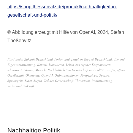
https://shop.thessenvitz.de/produkt/nachhaltigkeit-in-
gesellschaft-und-politik/
© Abbildung erzeugt mit Hilfe von OpenAI, 2024, Stefan
Theßenvitz
Filed under
Zukunft Deutschland denken und gestalten
Tagged
Deutschland
,
dienend
,
Eigenverantwortung
,
Kapital
,
kumulieren
,
Leben aus eigener Kraft meistern
,
lebenswert
,
Lösung
,
Mensch
,
Nachhaltigkeit in Gesellschaft und Politik
,
obszön
,
offene
Gesellschaft
,
Ökonomie
,
Open AI
,
Ordnungsrahmen
,
Perspektiven
,
Spezies
,
Spielregeln
,
Staat
,
Stefan
,
Teil der Gemeinschaft
,
Thessenvitz
,
Verantwortung
,
Wohlstand
,
Zukunft
Nachhaltige Politik