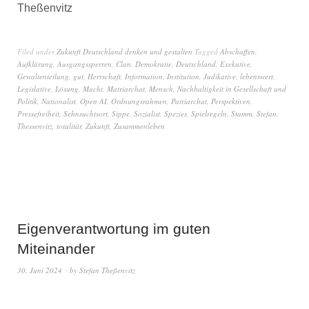
Theßenvitz
Filed under
Zukunft Deutschland denken und gestalten
Tagged
Abschaffen
,
Aufklärung
,
Ausgangssperren
,
Clan
,
Demokratie
,
Deutschland
,
Exekutive
,
Gewaltenteilung
,
gut
,
Herrschaft
,
Information
,
Institution
,
Judikative
,
lebenswert
,
Legislative
,
Lösung
,
Macht
,
Matriarchat
,
Mensch
,
Nachhaltigkeit in Gesellschaft und
Politik
,
Nationalist
,
Open AI
,
Ordnungsrahmen
,
Patriarchat
,
Perspektiven
,
Pressefreiheit
,
Sehnsuchtsort
,
Sippe
,
Sozialist
,
Spezies
,
Spielregeln
,
Stamm
,
Stefan
,
Thessenvitz
,
totalitär
,
Zukunft
,
Zusammenleben
Eigenverantwortung im guten
Miteinander
30. Juni 2024
by
Stefan Theßenvitz