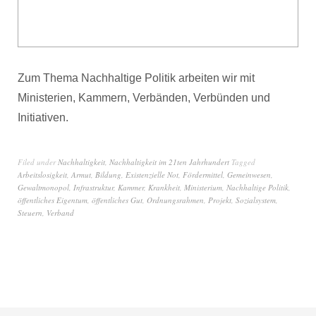
Zum Thema Nachhaltige Politik arbeiten wir mit
Ministerien, Kammern, Verbänden, Verbünden und
Initiativen.
Filed under
Nachhaltigkeit
,
Nachhaltigkeit im 21ten Jahrhundert
Tagged
Arbeitslosigkeit
,
Armut
,
Bildung
,
Existenzielle Not
,
Fördermittel
,
Gemeinwesen
,
Gewaltmonopol
,
Infrastruktur
,
Kammer
,
Krankheit
,
Ministerium
,
Nachhaltige Politik
,
öffentliches Eigentum
,
öffentliches Gut
,
Ordnungsrahmen
,
Projekt
,
Sozialsystem
,
Steuern
,
Verband