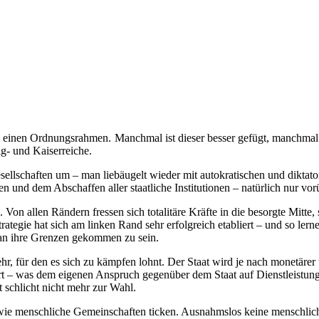
n einen Ordnungsrahmen.
Manchmal ist dieser besser gefügt, manchmal
g- und Kaiserreiche.
sellschaften um – man liebäugelt wieder mit autokratischen und diktat
 und dem Abschaffen aller staatliche Institutionen – natürlich nur vo
. Von allen Rändern fressen sich totalitäre Kräfte in die besorgte Mitte
trategie hat sich am linken Rand sehr erfolgreich etabliert – und so lern
t an ihre Grenzen gekommen zu sein.
, für den es sich zu kämpfen lohnt. Der Staat wird je nach monetärer un
t – was dem eigenen Anspruch gegenüber dem Staat auf Dienstleistunge
 schlicht nicht mehr zur Wahl.
 wie menschliche Gemeinschaften ticken. Ausnahmslos keine menschlich