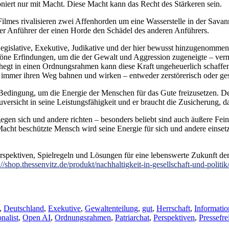
oniert nur mit Macht. Diese Macht kann das Recht des Stärkeren sein.
ilmes rivalisieren zwei Affenhorden um eine Wasserstelle in der Sav
der Anführer der einen Horde den Schädel des anderen Anführers.
gislative, Exekutive, Judikative und der hier bewusst hinzugenommen
e Erfindungen, um die der Gewalt und Aggression zugeneigte – vermut
gehegt in einen Ordnungsrahmen kann diese Kraft ungeheuerlich schaffe
 immer ihren Weg bahnen und wirken – entweder zerstörerisch oder ges
 Bedingung, um die Energie der Menschen für das Gute freizusetzen. D
versicht in seine Leistungsfähigkeit und er braucht die Zusicherung, d
egen sich und andere richten – besonders beliebt sind auch äußere Fe
 Macht beschützte Mensch wird seine Energie für sich und andere einse
erspektiven, Spielregeln und Lösungen für eine lebenswerte Zukunft d
://shop.thessenvitz.de/produkt/nachhaltigkeit-in-gesellschaft-und-politik
,
Deutschland
,
Exekutive
,
Gewaltenteilung
,
gut
,
Herrschaft
,
Informatio
nalist
,
Open AI
,
Ordnungsrahmen
,
Patriarchat
,
Perspektiven
,
Pressefre