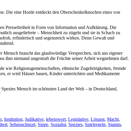
anne. Die eine Horde entdeckt den Oberschenkelknochen eines von
en Pressefreiheit in Form von Information und Aufklärung. Die
lich ausgelieferte – Menschheit zu zügeln und sie in Schach zu
nsfroh, erfinderisch und segensreich wirken. Denn Gewalt und
taltend.
er Mensch braucht das glaubwürdige Versprechen, sich aus eigener
ass ihm niemand ungestraft die Früchte seiner Arbeit wegnehmen darf.
inde wie Religionsgemeinschaften, ethnische Zugehörigkeiten, fremde
tzen, er wird Häuser bauen, Kinder unterrichten und Medikamente
er Spezies Mensch im schönsten Land der Welt – in Deutschland,
/
n
,
Institution
,
Judikative
,
lebenswert
,
Legislative
,
Lösung
,
Macht
,
iheit
,
Sehnsuchtsort
,
Sippe
,
Sozialist
,
Spezies
,
Spielregeln
,
Stamm
,