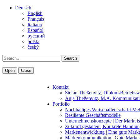
Deutsch
English
Français
Italiano
Español
pусский
polski
český
Search
Open
Close
Kontakt
Stefan Theßenvitz, Diplom-Betriebsw
Anja Theßenvitz, M.A. Kommunikati
Portfolio
Nachhaltiges Wirtschaften schafft Me
Resiliente Geschäftsmodelle
Unternehmenskonzepte | Der Markt is
Zukunft gestalten | Konkrete Handlu
Markenentwicklung | Eine gute Marke 
Markenkommunikation | Gute Marken