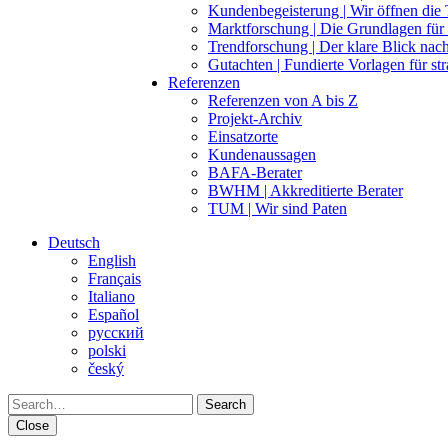
Kundenbegeisterung | Wir öffnen die
Marktforschung | Die Grundlagen für 
Trendforschung | Der klare Blick na
Gutachten | Fundierte Vorlagen für st
Referenzen
Referenzen von A bis Z
Projekt-Archiv
Einsatzorte
Kundenaussagen
BAFA-Berater
BWHM | Akkreditierte Berater
TUM | Wir sind Paten
Deutsch
English
Français
Italiano
Español
pусский
polski
český
Search
Close