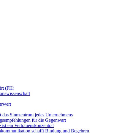
irt (FH)
onswissenschaft
hrwert
t das Sinnzentrum jedes Unternehmens
ngsempfehlungen für die Gegenwart
ist ein Vertrauenskonzentrat
kommunikation schafft Bindung und Begehren