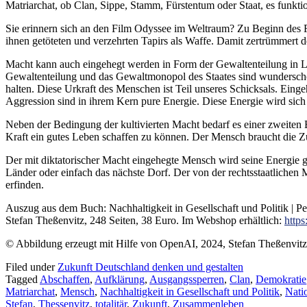
Matriarchat, ob Clan, Sippe, Stamm, Fürstentum oder Staat, es funkti
Sie erinnern sich an den Film Odyssee im Weltraum? Zu Beginn des F
ihnen getöteten und verzehrten Tapirs als Waffe. Damit zertrümmert 
Macht kann auch eingehegt werden in Form der Gewaltenteilung in Le
Gewaltenteilung und das Gewaltmonopol des Staates sind wunderschön
halten. Diese Urkraft des Menschen ist Teil unseres Schicksals. Ein
Aggression sind in ihrem Kern pure Energie. Diese Energie wird sich
Neben der Bedingung der kultivierten Macht bedarf es einer zweiten
Kraft ein gutes Leben schaffen zu können. Der Mensch braucht die Zu
Der mit diktatorischer Macht eingehegte Mensch wird seine Energie g
Länder oder einfach das nächste Dorf. Der von der rechtsstaatlichen
erfinden.
Auszug aus dem Buch: Nachhaltigkeit in Gesellschaft und Politik | P
Stefan Theßenvitz, 248 Seiten, 38 Euro. Im Webshop erhältlich:
https
© Abbildung erzeugt mit Hilfe von OpenAI, 2024, Stefan Theßenvitz
Filed under
Zukunft Deutschland denken und gestalten
Tagged
Abschaffen
,
Aufklärung
,
Ausgangssperren
,
Clan
,
Demokratie
Matriarchat
,
Mensch
,
Nachhaltigkeit in Gesellschaft und Politik
,
Natio
Stefan
,
Thessenvitz
,
totalitär
,
Zukunft
,
Zusammenleben