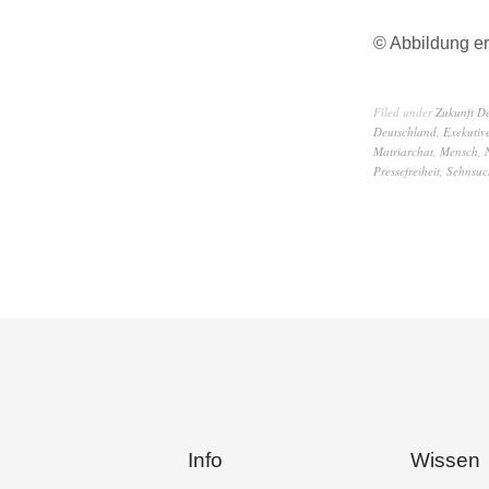
© Abbildung er
Filed under
Zukunft D
Deutschland
,
Exekutiv
Matriarchat
,
Mensch
,
Pressefreiheit
,
Sehnsuc
Info
Wissen