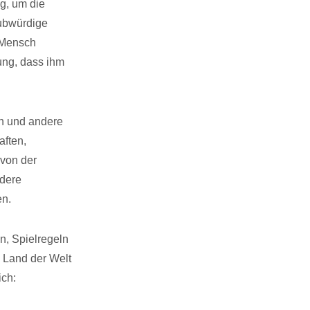
g, um die
aubwürdige
r Mensch
rung, dass ihm
ch und andere
aften,
 von der
ndere
en.
n, Spielregeln
 Land der Welt
ich: