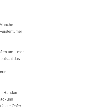
. Manche
 Fürstentümer
aften um – man
 putscht das
 nur
len Rändern
 Sag- und
folgte Opfer.