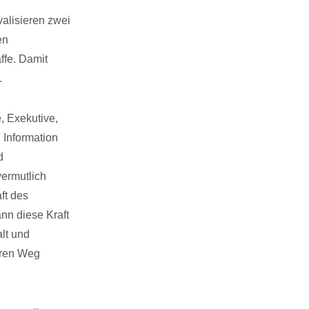
alisieren zwei
en
ffe. Damit
.
, Exekutive,
 Information
d
ermutlich
ft des
nn diese Kraft
lt und
hren Weg