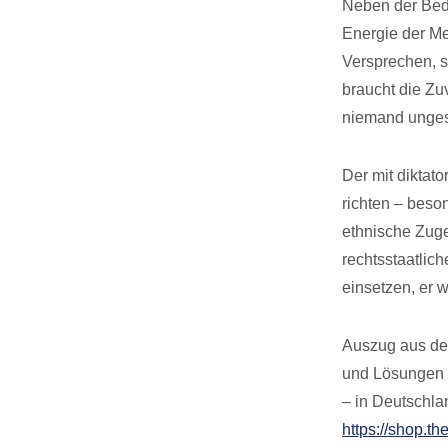
Neben der Bedi
Energie der Me
Versprechen, s
braucht die Zu
niemand ungest
Der mit diktat
richten – beso
ethnische Zuge
rechtsstaatlic
einsetzen, er 
Auszug aus dem
und Lösungen f
– in Deutschla
https://shop.th