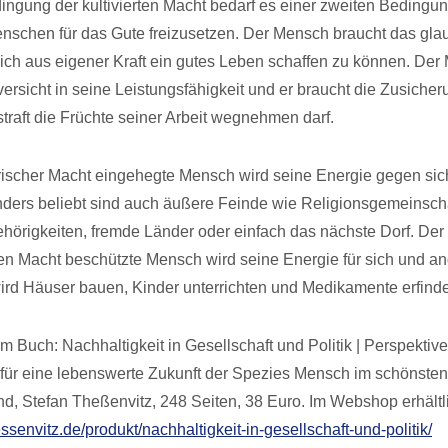
ngung der kultivierten Macht bedarf es einer zweiten Bedingun
nschen für das Gute freizusetzen. Der Mensch braucht das gl
ich aus eigener Kraft ein gutes Leben schaffen zu können. De
versicht in seine Leistungsfähigkeit und er braucht die Zusiche
raft die Früchte seiner Arbeit wegnehmen darf.
orischer Macht eingehegte Mensch wird seine Energie gegen si
nders beliebt sind auch äußere Feinde wie Religionsgemeinsch
hörigkeiten, fremde Länder oder einfach das nächste Dorf. Der
hen Macht beschützte Mensch wird seine Energie für sich und a
wird Häuser bauen, Kinder unterrichten und Medikamente erfind
 Buch: Nachhaltigkeit in Gesellschaft und Politik | Perspektive
ür eine lebenswerte Zukunft der Spezies Mensch im schönsten
nd, Stefan Theßenvitz, 248 Seiten, 38 Euro. Im Webshop erhältl
essenvitz.de/produkt/nachhaltigkeit-in-gesellschaft-und-politik/