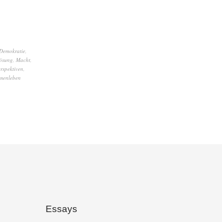
Demokratie
,
ösung
,
Macht
,
rspektiven
,
menleben
Essays