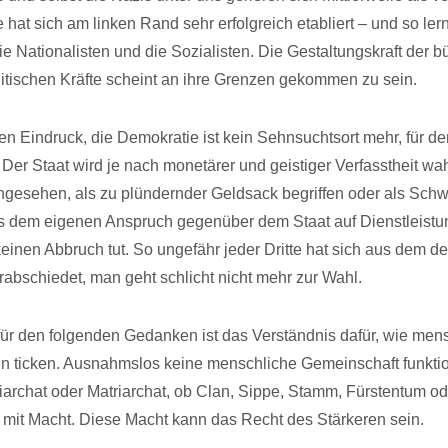
 hat sich am linken Rand sehr erfolgreich etabliert – und so ler
e Nationalisten und die Sozialisten. Die Gestaltungskraft der bü
itischen Kräfte scheint an ihre Grenzen gekommen zu sein.
n Eindruck, die Demokratie ist kein Sehnsuchtsort mehr, für de
 Der Staat wird je nach monetärer und geistiger Verfasstheit wa
angesehen, als zu plündernder Geldsack begriffen oder als Sc
as dem eigenen Anspruch gegenüber dem Staat auf Dienstleist
keinen Abbruch tut. So ungefähr jeder Dritte hat sich aus dem 
rabschiedet, man geht schlicht nicht mehr zur Wahl.
ür den folgenden Gedanken ist das Verständnis dafür, wie men
 ticken. Ausnahmslos keine menschliche Gemeinschaft funktio
iarchat oder Matriarchat, ob Clan, Sippe, Stamm, Fürstentum od
ur mit Macht. Diese Macht kann das Recht des Stärkeren sein.