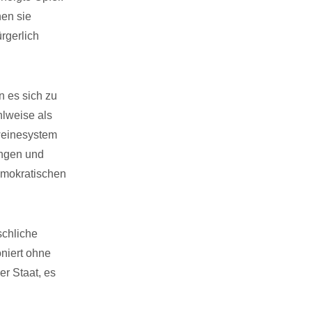
nen sie
rgerlich
n es sich zu
hlweise als
hweinesystem
ungen und
demokratischen
schliche
niert ohne
er Staat, es