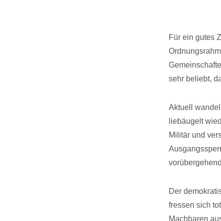
Für ein gutes
Ordnungsrahm
Gemeinschaften
sehr beliebt, 
Aktuell wandel
liebäugelt wie
Militär und ve
Ausgangssperre
vorübergehend
Der demokratis
fressen sich to
Machbaren aus u