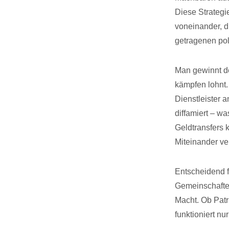
Diese Strategie
voneinander, di
getragenen pol
Man gewinnt de
kämpfen lohnt.
Dienstleister 
diffamiert – w
Geldtransfers 
Miteinander ve
Entscheidend f
Gemeinschaften
Macht. Ob Patr
funktioniert n