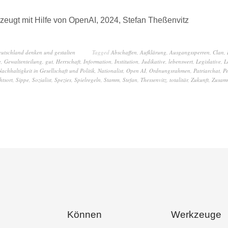
zeugt mit Hilfe von OpenAI, 2024, Stefan Theßenvitz
eutschland denken und gestalten
Tagged
Abschaffen
,
Aufklärung
,
Ausgangssperren
,
Clan
,
e
,
Gewaltenteilung
,
gut
,
Herrschaft
,
Information
,
Institution
,
Judikative
,
lebenswert
,
Legislative
,
L
Nachhaltigkeit in Gesellschaft und Politik
,
Nationalist
,
Open AI
,
Ordnungsrahmen
,
Patriarchat
,
Pe
htsort
,
Sippe
,
Sozialist
,
Spezies
,
Spielregeln
,
Stamm
,
Stefan
,
Thessenvitz
,
totalitär
,
Zukunft
,
Zusam
Können
Werkzeuge