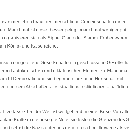
 Zusammenleben brauchen menschliche Gemeinschaften einen
en.
Manchmal ist dieser besser gefügt, manchmal weniger gut
 organisieren sich als Sippe, Clan oder Stamm. Früher waren
dann König- und Kaiserreiche.
n sich einige offene Gesellschaften in geschlossene Gesellsch
der mit autokratischen und diktatorischen Elementen. Manchmal
rspricht Demokratie und sie beginnen ihre neue Herrschaft mit
n und dem Abschaffen aller staatliche Institutionen – natürlich
.
ch verfasste Teil der Welt ist weitgehend in einer Krise. Von al
talitäre Kräfte in die besorgte Mitte, sie testen die Grenzen des
nd selbst die Nazis unter uns gerieren sich mittlerweile als ver