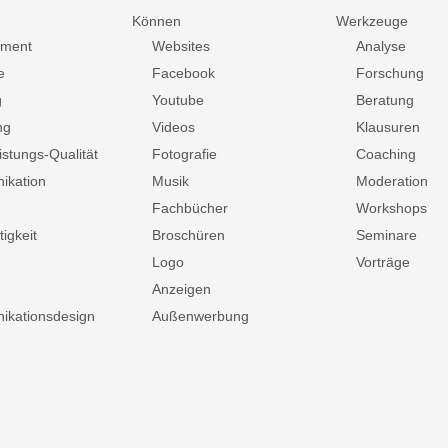
Können
Werkzeuge
ment
Websites
Analyse
e
Facebook
Forschung
g
Youtube
Beratung
ng
Videos
Klausuren
istungs-Qualität
Fotografie
Coaching
ikation
Musik
Moderation
Fachbücher
Workshops
igkeit
Broschüren
Seminare
Logo
Vorträge
Anzeigen
kationsdesign
Außenwerbung