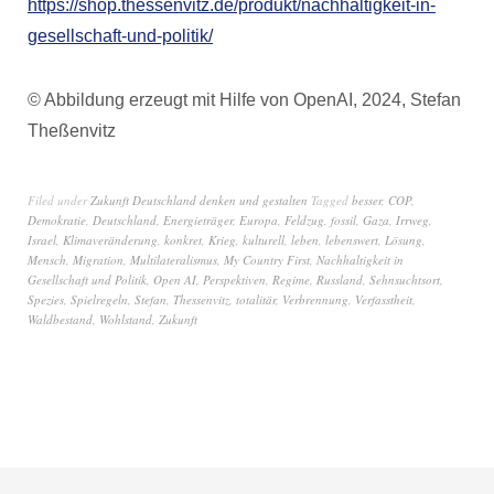
https://shop.thessenvitz.de/produkt/nachhaltigkeit-in-
gesellschaft-und-politik/
© Abbildung erzeugt mit Hilfe von OpenAI, 2024, Stefan
Theßenvitz
Filed under
Zukunft Deutschland denken und gestalten
Tagged
besser
,
COP
,
Demokratie
,
Deutschland
,
Energieträger
,
Europa
,
Feldzug
,
fossil
,
Gaza
,
Irrweg
,
Israel
,
Klimaveränderung
,
konkret
,
Krieg
,
kulturell
,
leben
,
lebenswert
,
Lösung
,
Mensch
,
Migration
,
Multilateralismus
,
My Country First
,
Nachhaltigkeit in
Gesellschaft und Politik
,
Open AI
,
Perspektiven
,
Regime
,
Russland
,
Sehnsuchtsort
,
Spezies
,
Spielregeln
,
Stefan
,
Thessenvitz
,
totalitär
,
Verbrennung
,
Verfasstheit
,
Waldbestand
,
Wohlstand
,
Zukunft