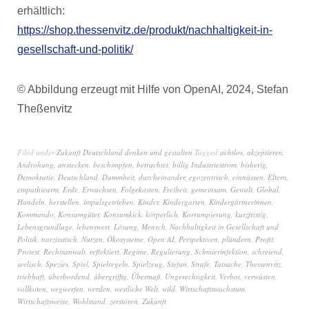
erhältlich:
https://shop.thessenvitz.de/produkt/nachhaltigkeit-in-
gesellschaft-und-politik/
© Abbildung erzeugt mit Hilfe von OpenAI, 2024, Stefan
Theßenvitz
Filed under
Zukunft Deutschland denken und gestalten
Tagged
achtlos
,
akzeptieren
,
Androhung
,
anstecken
,
beschimpfen
,
betrachtet
,
billig Industriestrom
,
bisherig
,
Demokratie
,
Deutschland
,
Dummheit
,
durcheinander
,
egozentrisch
,
einnässen
,
Eltern
,
empathiearm
,
Erde
,
Erwachsen
,
Folgekosten
,
Freiheit
,
gemeinsam
,
Gewalt
,
Global
,
Handeln
,
herstellen
,
impulsgetrieben
,
Kinder
,
Kindergarten
,
Kindergärtnerinnen
,
Kommando
,
Konsumgüter
,
Konsumkick
,
körperlich
,
Korrumpierung
,
kurzfristig
,
Lebensgrundlage
,
lebenswert
,
Lösung
,
Mensch
,
Nachhaltigkeit in Gesellschaft und
Politik
,
narzisstisch
,
Nutzen
,
Ökosysteme
,
Open AI
,
Perspektiven
,
plündern
,
Profit
,
Protest
,
Rechtsanwalt
,
reflektiert
,
Regime
,
Regulierung
,
Schmierinfektion
,
schreiend
,
seelisch
,
Spezies
,
Spiel
,
Spielregeln
,
Spielzeug
,
Stefan
,
Strafe
,
Tatsache
,
Thessenvitz
,
triebhaft
,
überbordend
,
übergriffig
,
Übermaß
,
Ungerechtigkeit
,
Verbot
,
verwüsten
,
vollkoten
,
wegwerfen
,
werden
,
westliche Welt
,
wild
,
Wirtschaftswachstum
,
Wirtschaftsweise
,
Wohlstand
,
zerstören
,
Zukunft