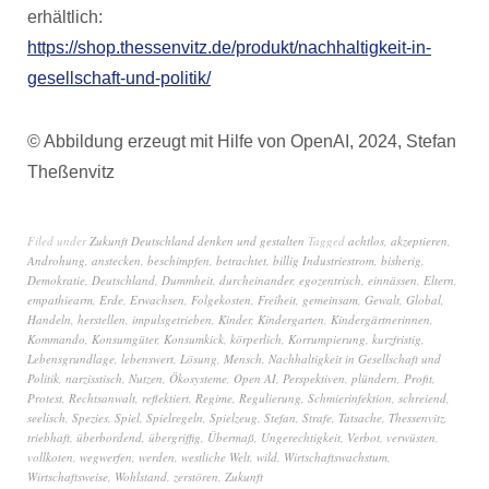
erhältlich:
https://shop.thessenvitz.de/produkt/nachhaltigkeit-in-
gesellschaft-und-politik/
© Abbildung erzeugt mit Hilfe von OpenAI, 2024, Stefan
Theßenvitz
Filed under
Zukunft Deutschland denken und gestalten
Tagged
achtlos
,
akzeptieren
,
Androhung
,
anstecken
,
beschimpfen
,
betrachtet
,
billig Industriestrom
,
bisherig
,
Demokratie
,
Deutschland
,
Dummheit
,
durcheinander
,
egozentrisch
,
einnässen
,
Eltern
,
empathiearm
,
Erde
,
Erwachsen
,
Folgekosten
,
Freiheit
,
gemeinsam
,
Gewalt
,
Global
,
Handeln
,
herstellen
,
impulsgetrieben
,
Kinder
,
Kindergarten
,
Kindergärtnerinnen
,
Kommando
,
Konsumgüter
,
Konsumkick
,
körperlich
,
Korrumpierung
,
kurzfristig
,
Lebensgrundlage
,
lebenswert
,
Lösung
,
Mensch
,
Nachhaltigkeit in Gesellschaft und
Politik
,
narzisstisch
,
Nutzen
,
Ökosysteme
,
Open AI
,
Perspektiven
,
plündern
,
Profit
,
Protest
,
Rechtsanwalt
,
reflektiert
,
Regime
,
Regulierung
,
Schmierinfektion
,
schreiend
,
seelisch
,
Spezies
,
Spiel
,
Spielregeln
,
Spielzeug
,
Stefan
,
Strafe
,
Tatsache
,
Thessenvitz
,
triebhaft
,
überbordend
,
übergriffig
,
Übermaß
,
Ungerechtigkeit
,
Verbot
,
verwüsten
,
vollkoten
,
wegwerfen
,
werden
,
westliche Welt
,
wild
,
Wirtschaftswachstum
,
Wirtschaftsweise
,
Wohlstand
,
zerstören
,
Zukunft