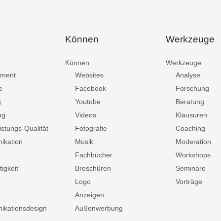
Können
Werkzeuge
Können
Werkzeuge
ment
Websites
Analyse
e
Facebook
Forschung
g
Youtube
Beratung
ng
Videos
Klausuren
istungs-Qualität
Fotografie
Coaching
ikation
Musik
Moderation
Fachbücher
Workshops
igkeit
Broschüren
Seminare
Logo
Vorträge
Anzeigen
kationsdesign
Außenwerbung