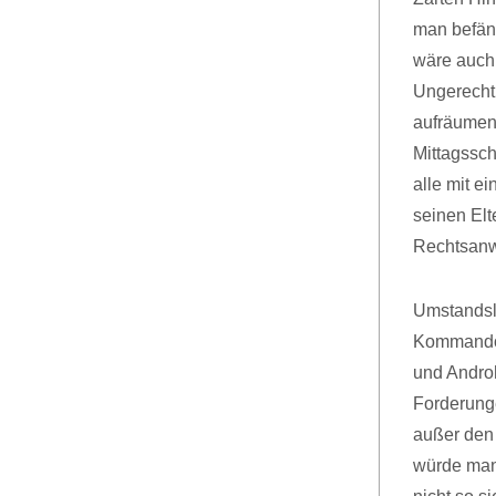
man befän
wäre auch
Ungerechti
aufräumen
Mittagssch
alle mit e
seinen El
Rechtsanwa
Umstandsl
Kommando i
und Andro
Forderunge
außer den 
würde man 