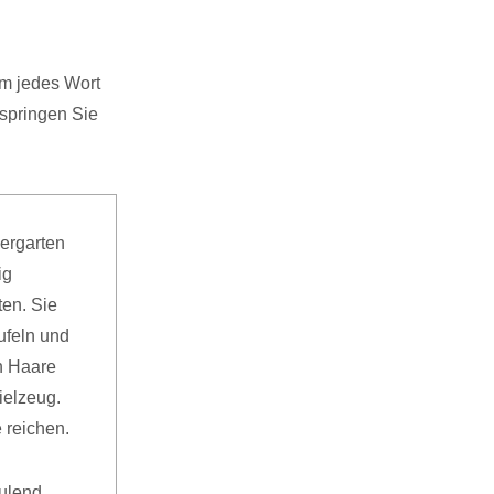
am jedes Wort
springen Sie
dergarten
ig
ten. Sie
ufeln und
n Haare
ielzeug.
 reichen.
ulend,