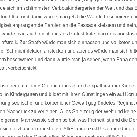
de sich im schlimmsten Verbotskindergarten der Welt und das 
 furchtbar und damit würde man jetzt die Wände beschmieren u
gkeit anprangernde Parolen an die Fassade kleistern und nein
 würde man auch nicht und aus Protest träte man umstandslos 
lafstreik. Zur Strafe würde man sich einnässen und vollkoten u
iner Schmierinfektion anstecken und abends würde man sich bitte
tern beschweren und dann würde man ja sehen, wenn Papa de
lt vorbeischickt.
os übernimmt eine Gruppe robuster und empathiearmer Kinder
m Kindergarten und bildet mit ihren Günstlingen ein auf Korr
hung seelischer und körperlicher Gewalt gegründetes Regime, 
n Nachdruck zu verleihen. Alles Spielzeug der Welt und keine
eigenen. Man wüsste schon selbst, was Freiheit ist und die De
sich jetzt auch zurückholen. Alles andere ist Bevormundung u