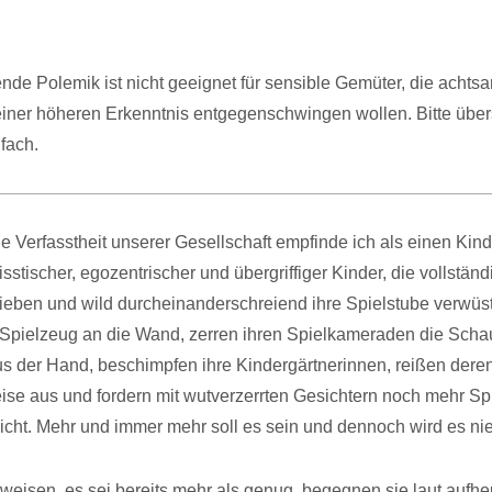
nde Polemik ist nicht geeignet für sensible Gemüter, die achts
iner höheren Erkenntnis entgegenschwingen wollen. Bitte über
nfach.
le Verfasstheit unserer Gesellschaft empfinde ich als einen Kin
isstischer, egozentrischer und übergriffiger Kinder, die vollständ
ieben und wild durcheinanderschreiend ihre Spielstube verwüs
 Spielzeug an die Wand, zerren ihren Spielkameraden die Scha
s der Hand, beschimpfen ihre Kindergärtnerinnen, reißen dere
se aus und fordern mit wutverzerrten Gesichtern noch mehr Sp
nicht. Mehr und immer mehr soll es sein und dennoch wird es nie
weisen, es sei bereits mehr als genug, begegnen sie laut aufhe