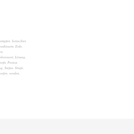
himpfen
,
betrachtet
,
pathiearm
,
Erde
,
en
,
lebenswert
,
Lösung
,
rofit
,
Protest
,
ug
,
Stefan
,
Strafe
,
erfen
,
werden
,