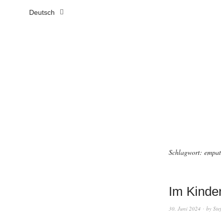
Deutsch
Schlagwort:
empat
Im Kinde
30. Juni 2024
by
Ste