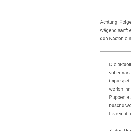
Achtung! Folge
wägend sanft e
den Kasten ei
Die aktuel
voller narz
impulsgetr
werfen ihr
Puppen au
büschelwei
Es reicht 
Zarten Hin