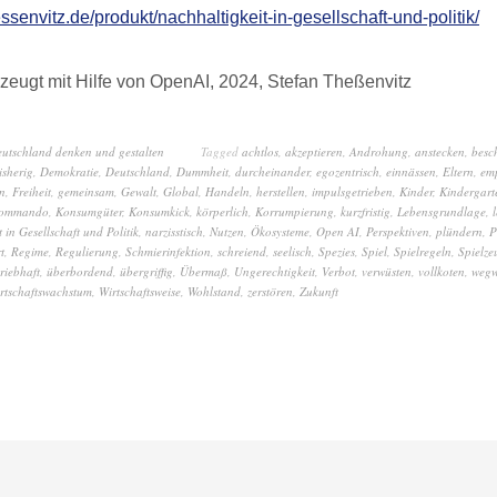
essenvitz.de/produkt/nachhaltigkeit-in-gesellschaft-und-politik/
zeugt mit Hilfe von OpenAI, 2024, Stefan Theßenvitz
eutschland denken und gestalten
Tagged
achtlos
,
akzeptieren
,
Androhung
,
anstecken
,
besc
isherig
,
Demokratie
,
Deutschland
,
Dummheit
,
durcheinander
,
egozentrisch
,
einnässen
,
Eltern
,
em
n
,
Freiheit
,
gemeinsam
,
Gewalt
,
Global
,
Handeln
,
herstellen
,
impulsgetrieben
,
Kinder
,
Kindergart
ommando
,
Konsumgüter
,
Konsumkick
,
körperlich
,
Korrumpierung
,
kurzfristig
,
Lebensgrundlage
,
 in Gesellschaft und Politik
,
narzisstisch
,
Nutzen
,
Ökosysteme
,
Open AI
,
Perspektiven
,
plündern
,
P
rt
,
Regime
,
Regulierung
,
Schmierinfektion
,
schreiend
,
seelisch
,
Spezies
,
Spiel
,
Spielregeln
,
Spielze
triebhaft
,
überbordend
,
übergriffig
,
Übermaß
,
Ungerechtigkeit
,
Verbot
,
verwüsten
,
vollkoten
,
wegw
rtschaftswachstum
,
Wirtschaftsweise
,
Wohlstand
,
zerstören
,
Zukunft