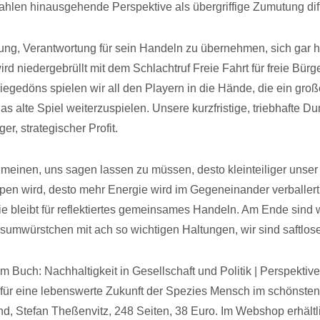
ahlen hinausgehende Perspektive als übergriffige Zumutung diff
ung, Verantwortung für sein Handeln zu übernehmen, sich gar h
d niedergebrüllt mit dem Schlachtruf Freie Fahrt für freie Bürg
iegedöns spielen wir all den Playern in die Hände, die ein groß
s alte Spiel weiterzuspielen. Unsere kurzfristige, triebhafte Du
ger, strategischer Profit.
 meinen, uns sagen lassen zu müssen, desto kleinteiliger unser 
pen wird, desto mehr Energie wird im Gegeneinander verballert
e bleibt für reflektiertes gemeinsames Handeln. Am Ende sind w
nsumwürstchen mit ach so wichtigen Haltungen, wir sind saftlos
 Buch: Nachhaltigkeit in Gesellschaft und Politik | Perspektive
ür eine lebenswerte Zukunft der Spezies Mensch im schönsten
nd, Stefan Theßenvitz, 248 Seiten, 38 Euro. Im Webshop erhältl