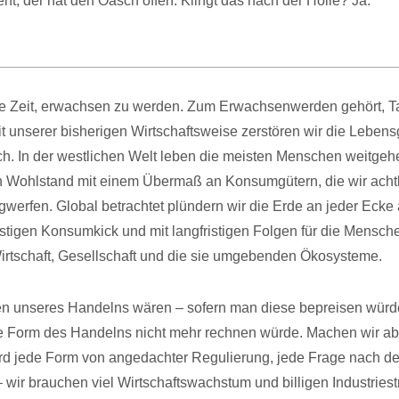
ieht, der hat den Oasch offen. Klingt das nach der Hölle? Ja.
te Zeit, erwachsen zu werden. Zum Erwachsenwerden gehört, T
it unserer bisherigen Wirtschaftsweise zerstören wir die Leben
. In der westlichen Welt leben die meisten Menschen weitgeh
Wohlstand mit einem Übermaß an Konsumgütern, die wir achtlo
werfen. Global betrachtet plündern wir die Erde an jeder Ecke a
istigen Konsumkick und mit langfristigen Folgen für die Mensche
irtschaft, Gesellschaft und die sie umgebenden Ökosysteme.
n unseres Handelns wären – sofern man diese bepreisen würde
e Form des Handelns nicht mehr rechnen würde. Machen wir abe
rd jede Form von angedachter Regulierung, jede Frage nach d
 wir brauchen viel Wirtschaftswachstum und billigen Industries