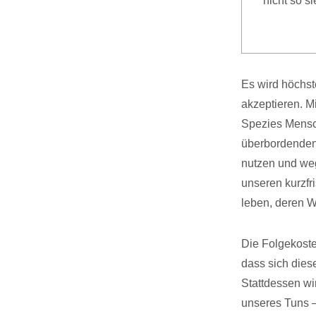
nicht so s
Es wird höchs
akzeptieren. M
Spezies Mensch
überbordenden 
nutzen und weg
unseren kurzfr
leben, deren W
Die Folgekoste
dass sich dies
Stattdessen wi
unseres Tuns –