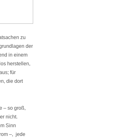
atsachen zu
sgrundlagen der
end in einem
s herstellen,
us; für
n, die dort
 – so groß,
r nicht.
em Sinn
trom –, jede