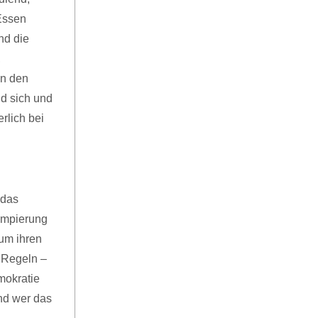
Essen
nd die
,
in den
nd sich und
rlich bei
n
 das
umpierung
um ihren
 Regeln –
mokratie
nd wer das