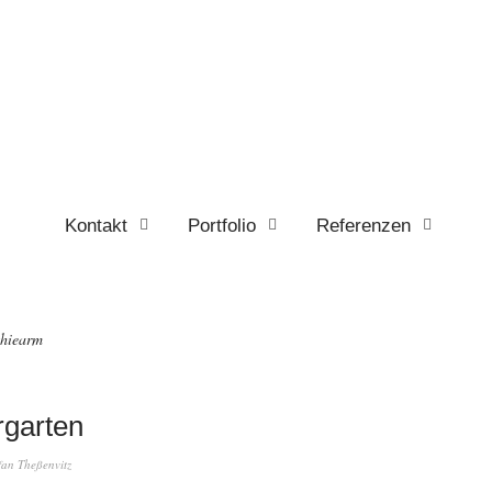
Kontakt
Portfolio
Referenzen
hiearm
rgarten
fan Theßenvitz