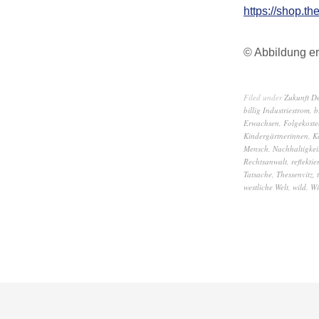
https://shop.th
© Abbildung er
Filed under
Zukunft D
billig Industriestrom
,
b
Erwachsen
,
Folgekoste
Kindergärtnerinnen
,
K
Mensch
,
Nachhaltigkeit
Rechtsanwalt
,
reflektie
Tatsache
,
Thessenvitz
,
westliche Welt
,
wild
,
Wi