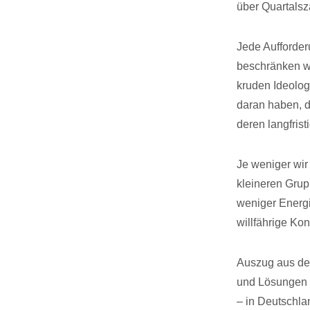
über Quartalsz
Jede Aufforder
beschränken wir
kruden Ideolog
daran haben, da
deren langfristi
Je weniger wir
kleineren Grup
weniger Energi
willfährige Ko
Auszug aus dem
und Lösungen f
– in Deutschla