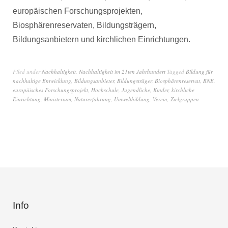
europäischen Forschungsprojekten,
Biosphärenreservaten, Bildungsträgern,
Bildungsanbietern und kirchlichen Einrichtungen.
Filed under
Nachhaltigkeit
,
Nachhaltigkeit im 21ten Jahrhundert
Tagged
Bildung für
nachhaltige Entwicklung
,
Bildungsanbieter
,
Bildungsträger
,
Biosphärenreservat
,
BNE
,
europäisches Forschungsprojekt
,
Hochschule
,
Jugendliche
,
Kinder
,
kirchliche
Einrichtung
,
Ministerium
,
Naturerfahrung
,
Umweltbildung
,
Verein
,
Zielgruppen
Info