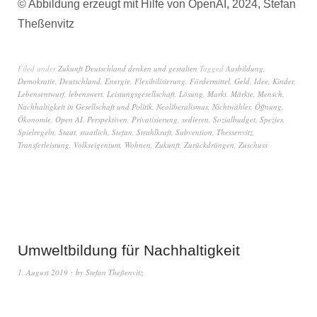
© Abbildung erzeugt mit Hilfe von OpenAI, 2024, Stefan
Theßenvitz
Filed under
Zukunft Deutschland denken und gestalten
Tagged
Ausbildung
,
Demokratie
,
Deutschland
,
Energie
,
Flexibilisierung
,
Fördermittel
,
Geld
,
Idee
,
Kinder
,
Lebensentwurf
,
lebenswert
,
Leistungsgesellschaft
,
Lösung
,
Markt
,
Märkte
,
Mensch
,
Nachhaltigkeit in Gesellschaft und Politik
,
Neoliberalismus
,
Nichtwähler
,
Öffnung
,
Ökonomie
,
Open AI
,
Perspektiven
,
Privatisierung
,
sedieren
,
Sozialbudget
,
Spezies
,
Spielregeln
,
Staat
,
staatlich
,
Stefan
,
Strahlkraft
,
Subvention
,
Thessenvitz
,
Transferleistung
,
Volkseigentum
,
Wohnen
,
Zukunft
,
Zurückdrängen
,
Zuschuss
Umweltbildung für Nachhaltigkeit
1. August 2019
by
Stefan Theßenvitz