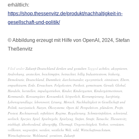
erhältlich:
https://shop.thessenvitz.de/produkt/nachhaltigkeit-in-
gesellschaft-und-politik/
© Abbildung erzeugt mit Hilfe von OpenAI, 2024, Stefan
Theßenvitz
Filed under
Zukunft Deutschland denken und gestalten
Tagged
achtlos
,
akzeptieren
,
Androhung
,
anstecken
,
beschimpfen
,
betrachtet
,
billig Industriestrom
,
bisherig
,
Demokratie
,
Deutschland
,
Dummheit
,
durcheinander
,
egozentrisch
,
einnässen
,
Eltern
,
empathiearm
,
Erde
,
Erwachsen
,
Folgekosten
,
Freiheit
,
gemeinsam
,
Gewalt
,
Global
,
Handeln
,
herstellen
,
impulsgetrieben
,
Kinder
,
Kindergarten
,
Kindergärtnerinnen
,
Kommando
,
Konsumgüter
,
Konsumkick
,
körperlich
,
Korrumpierung
,
kurzfristig
,
Lebensgrundlage
,
lebenswert
,
Lösung
,
Mensch
,
Nachhaltigkeit in Gesellschaft und
Politik
,
narzisstisch
,
Nutzen
,
Ökosysteme
,
Open AI
,
Perspektiven
,
plündern
,
Profit
,
Protest
,
Rechtsanwalt
,
reflektiert
,
Regime
,
Regulierung
,
Schmierinfektion
,
schreiend
,
seelisch
,
Spezies
,
Spiel
,
Spielregeln
,
Spielzeug
,
Stefan
,
Strafe
,
Tatsache
,
Thessenvitz
,
triebhaft
,
überbordend
,
übergriffig
,
Übermaß
,
Ungerechtigkeit
,
Verbot
,
verwüsten
,
vollkoten
,
wegwerfen
,
werden
,
westliche Welt
,
wild
,
Wirtschaftswachstum
,
Wirtschaftsweise
,
Wohlstand
,
zerstören
,
Zukunft