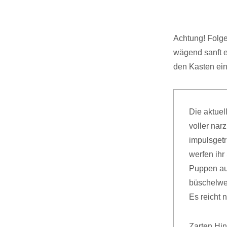
Achtung! Folge
wägend sanft e
den Kasten ei
Die aktuel
voller narz
impulsgetr
werfen ihr
Puppen au
büschelwei
Es reicht 
Zarten Hin