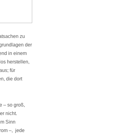
atsachen zu
sgrundlagen der
end in einem
s herstellen,
us; für
n, die dort
 – so groß,
r nicht.
em Sinn
trom –, jede