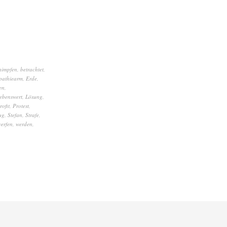
himpfen
,
betrachtet
,
pathiearm
,
Erde
,
en
,
lebenswert
,
Lösung
,
rofit
,
Protest
,
ug
,
Stefan
,
Strafe
,
erfen
,
werden
,