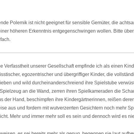
nde Polemik ist nicht geeignet für sensible Gemüter, die achts
iner höheren Erkenntnis entgegenschwingen wollen. Bitte über
nfach.
le Verfasstheit unserer Gesellschaft empfinde ich als einen Kin
isstischer, egozentrischer und übergriffiger Kinder, die vollständ
ieben und wild durcheinanderschreiend ihre Spielstube verwüs
 Spielzeug an die Wand, zerren ihren Spielkameraden die Scha
s der Hand, beschimpfen ihre Kindergärtnerinnen, reißen dere
se aus und fordern mit wutverzerrten Gesichtern noch mehr Sp
nicht. Mehr und immer mehr soll es sein und dennoch wird es nie
weisen, es sei bereits mehr als genug, begegnen sie laut aufhe