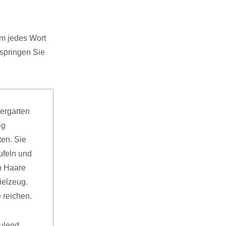
am jedes Wort
springen Sie
dergarten
ig
ten. Sie
ufeln und
n Haare
ielzeug.
 reichen.
ulend,