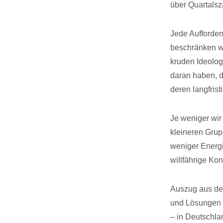
über Quartalsz
Jede Aufforder
beschränken wir
kruden Ideolog
daran haben, da
deren langfristi
Je weniger wir
kleineren Grup
weniger Energi
willfährige Ko
Auszug aus dem
und Lösungen f
– in Deutschla