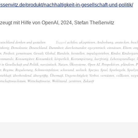
essenvitz.de/produkt/nachhaltigkeit-in-gesellschaft-und-politik/
zeugt mit Hilfe von OpenAI, 2024, Stefan Theßenvitz
eutschland denken und gestalten
Tagged
achtlos
,
akzeptieren
,
Androhung
,
anstecken
,
besc
isherig
,
Demokratie
,
Deutschland
,
Dummheit
,
durcheinander
,
egozentrisch
,
einnässen
,
Eltern
,
em
n
,
Freiheit
,
gemeinsam
,
Gewalt
,
Global
,
Handeln
,
herstellen
,
impulsgetrieben
,
Kinder
,
Kindergart
ommando
,
Konsumgüter
,
Konsumkick
,
körperlich
,
Korrumpierung
,
kurzfristig
,
Lebensgrundlage
,
 in Gesellschaft und Politik
,
narzisstisch
,
Nutzen
,
Ökosysteme
,
Open AI
,
Perspektiven
,
plündern
,
P
rt
,
Regime
,
Regulierung
,
Schmierinfektion
,
schreiend
,
seelisch
,
Spezies
,
Spiel
,
Spielregeln
,
Spielze
triebhaft
,
überbordend
,
übergriffig
,
Übermaß
,
Ungerechtigkeit
,
Verbot
,
verwüsten
,
vollkoten
,
wegw
rtschaftswachstum
,
Wirtschaftsweise
,
Wohlstand
,
zerstören
,
Zukunft