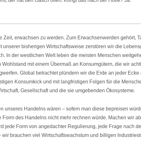
ieht, der hat den Oasch offen. Klingt das nach der Hölle? Ja.
te Zeit, erwachsen zu werden. Zum Erwachsenwerden gehört, T
it unserer bisherigen Wirtschaftsweise zerstören wir die Leben
. In der westlichen Welt leben die meisten Menschen weitgeh
Wohlstand mit einem Übermaß an Konsumgütern, die wir achtlo
werfen. Global betrachtet plündern wir die Erde an jeder Ecke a
istigen Konsumkick und mit langfristigen Folgen für die Mensche
irtschaft, Gesellschaft und die sie umgebenden Ökosysteme.
n unseres Handelns wären – sofern man diese bepreisen würde
e Form des Handelns nicht mehr rechnen würde. Machen wir abe
rd jede Form von angedachter Regulierung, jede Frage nach d
 wir brauchen viel Wirtschaftswachstum und billigen Industries