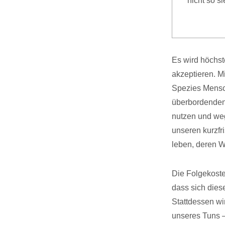
nicht so s
Es wird höchs
akzeptieren. M
Spezies Mensch
überbordenden 
nutzen und weg
unseren kurzfr
leben, deren W
Die Folgekoste
dass sich dies
Stattdessen wi
unseres Tuns –