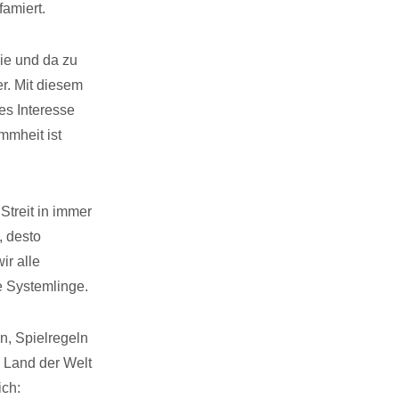
amiert.
ie und da zu
er. Mit diesem
es Interesse
mmheit ist
Streit in immer
, desto
ir alle
e Systemlinge.
n, Spielregeln
 Land der Welt
ich: