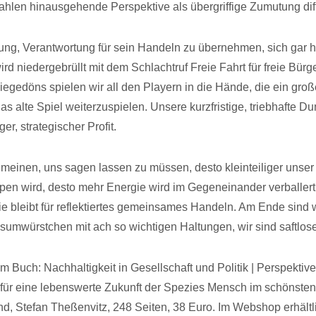
ahlen hinausgehende Perspektive als übergriffige Zumutung diff
ung, Verantwortung für sein Handeln zu übernehmen, sich gar h
d niedergebrüllt mit dem Schlachtruf Freie Fahrt für freie Bürg
iegedöns spielen wir all den Playern in die Hände, die ein groß
s alte Spiel weiterzuspielen. Unsere kurzfristige, triebhafte Du
ger, strategischer Profit.
 meinen, uns sagen lassen zu müssen, desto kleinteiliger unser 
pen wird, desto mehr Energie wird im Gegeneinander verballert
e bleibt für reflektiertes gemeinsames Handeln. Am Ende sind w
nsumwürstchen mit ach so wichtigen Haltungen, wir sind saftlos
 Buch: Nachhaltigkeit in Gesellschaft und Politik | Perspektive
ür eine lebenswerte Zukunft der Spezies Mensch im schönsten
nd, Stefan Theßenvitz, 248 Seiten, 38 Euro. Im Webshop erhältl