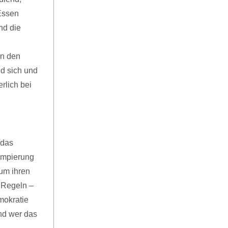
Essen
nd die
,
in den
nd sich und
rlich bei
n
 das
umpierung
um ihren
 Regeln –
mokratie
nd wer das