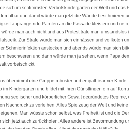
de sich im schlimmsten Verbotskindergarten der Welt und das 
 furchtbar und damit würde man jetzt die Wände beschmieren u
gkeit anprangernde Parolen an die Fassade kleistern und nein
 würde man auch nicht und aus Protest träte man umstandslos 
lafstreik. Zur Strafe würde man sich einnässen und vollkoten u
iner Schmierinfektion anstecken und abends würde man sich bitte
tern beschweren und dann würde man ja sehen, wenn Papa de
lt vorbeischickt.
os übernimmt eine Gruppe robuster und empathiearmer Kinder
m Kindergarten und bildet mit ihren Günstlingen ein auf Korr
hung seelischer und körperlicher Gewalt gegründetes Regime, 
n Nachdruck zu verleihen. Alles Spielzeug der Welt und keine
eigenen. Man wüsste schon selbst, was Freiheit ist und die De
sich jetzt auch zurückholen. Alles andere ist Bevormundung u