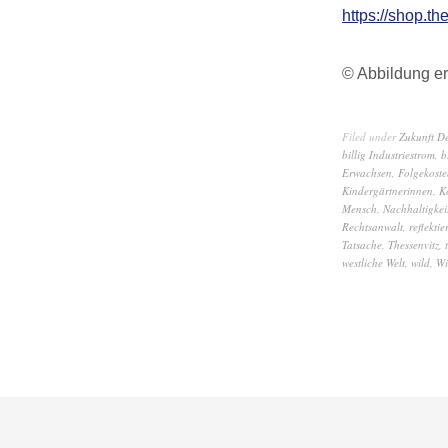
https://shop.th
© Abbildung er
Filed under
Zukunft D
billig Industriestrom
,
b
Erwachsen
,
Folgekoste
Kindergärtnerinnen
,
K
Mensch
,
Nachhaltigkeit
Rechtsanwalt
,
reflektie
Tatsache
,
Thessenvitz
,
westliche Welt
,
wild
,
Wi