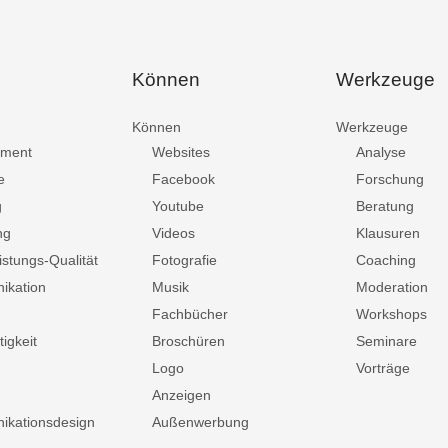
Können
Werkzeuge
Können
Werkzeuge
ment
Websites
Analyse
e
Facebook
Forschung
g
Youtube
Beratung
ng
Videos
Klausuren
istungs-Qualität
Fotografie
Coaching
ikation
Musik
Moderation
Fachbücher
Workshops
igkeit
Broschüren
Seminare
Logo
Vorträge
Anzeigen
kationsdesign
Außenwerbung