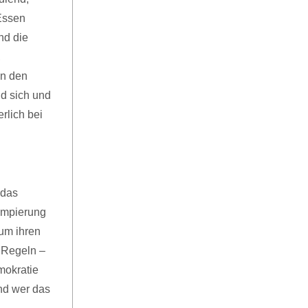
Essen
nd die
,
in den
nd sich und
rlich bei
n
 das
umpierung
um ihren
 Regeln –
mokratie
nd wer das