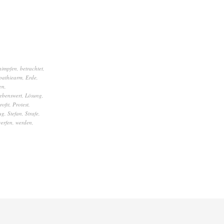
himpfen
,
betrachtet
,
pathiearm
,
Erde
,
en
,
lebenswert
,
Lösung
,
rofit
,
Protest
,
ug
,
Stefan
,
Strafe
,
erfen
,
werden
,