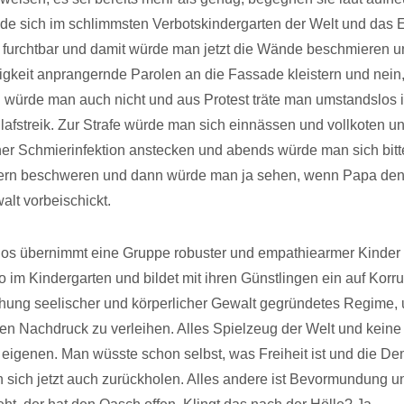
de sich im schlimmsten Verbotskindergarten der Welt und das 
 furchtbar und damit würde man jetzt die Wände beschmieren u
gkeit anprangernde Parolen an die Fassade kleistern und nein
 würde man auch nicht und aus Protest träte man umstandslos 
lafstreik. Zur Strafe würde man sich einnässen und vollkoten u
iner Schmierinfektion anstecken und abends würde man sich bitte
tern beschweren und dann würde man ja sehen, wenn Papa de
lt vorbeischickt.
os übernimmt eine Gruppe robuster und empathiearmer Kinder
m Kindergarten und bildet mit ihren Günstlingen ein auf Korr
hung seelischer und körperlicher Gewalt gegründetes Regime, 
n Nachdruck zu verleihen. Alles Spielzeug der Welt und keine
eigenen. Man wüsste schon selbst, was Freiheit ist und die De
sich jetzt auch zurückholen. Alles andere ist Bevormundung u