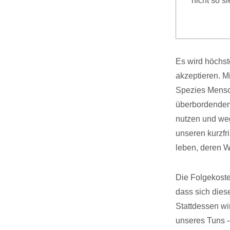
nicht so s
Es wird höchs
akzeptieren. M
Spezies Mensch
überbordenden 
nutzen und weg
unseren kurzfr
leben, deren W
Die Folgekoste
dass sich dies
Stattdessen wi
unseres Tuns –