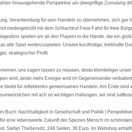
ahlen hinausgehende Perspektive als übergriffige Zumutung diff
ung, Verantwortung für sein Handeln zu übernehmen, sich gar h
d niedergebrüllt mit dem Schlachtruf Freie Fahrt für freie Bürg
iegedöns spielen wir all den Playern in die Hände, die ein groß
s alte Spiel weiterzuspielen. Unsere kurzfristige, triebhafte Du
ger, strategischer Profit.
 meinen, uns sagen lassen zu müssen, desto kleinteiliger unser 
pen wird, desto mehr Energie wird im Gegeneinander verballert
e bleibt für reflektiertes gemeinsames Handeln. Am Ende sind w
nsumwürstchen mit ach so wichtigen Haltungen, wir sind saftlos
 Buch: Nachhaltigkeit in Gesellschaft und Politik | Perspektive
ür eine lebenswerte Zukunft der Spezies Mensch im schönsten
nd, Stefan Theßenvitz, 248 Seiten, 38 Euro. Im Webshop erhältl