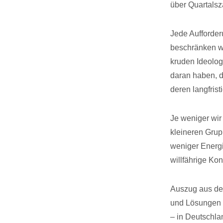
über Quartalsz
Jede Aufforder
beschränken wir
kruden Ideolog
daran haben, da
deren langfristi
Je weniger wir
kleineren Grup
weniger Energi
willfährige Ko
Auszug aus dem
und Lösungen f
– in Deutschla