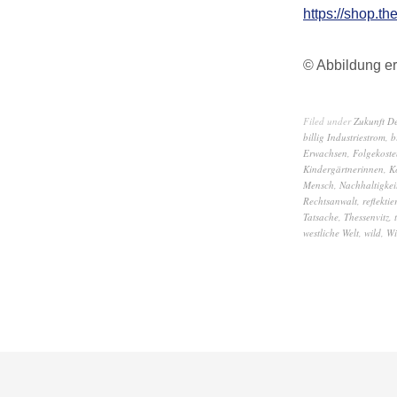
https://shop.th
© Abbildung er
Filed under
Zukunft D
billig Industriestrom
,
b
Erwachsen
,
Folgekoste
Kindergärtnerinnen
,
K
Mensch
,
Nachhaltigkeit
Rechtsanwalt
,
reflektie
Tatsache
,
Thessenvitz
,
westliche Welt
,
wild
,
Wi