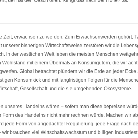
ieht, der hat den Oasch offen. Klingt das nach der Hölle? Ja.
te Zeit, erwachsen zu werden. Zum Erwachsenwerden gehört, T
it unserer bisherigen Wirtschaftsweise zerstören wir die Leben
. In der westlichen Welt leben die meisten Menschen weitgeh
Wohlstand mit einem Übermaß an Konsumgütern, die wir achtlo
werfen. Global betrachtet plündern wir die Erde an jeder Ecke a
istigen Konsumkick und mit langfristigen Folgen für die Mensche
irtschaft, Gesellschaft und die sie umgebenden Ökosysteme.
n unseres Handelns wären – sofern man diese bepreisen würde
e Form des Handelns nicht mehr rechnen würde. Machen wir abe
rd jede Form von angedachter Regulierung, jede Frage nach d
 wir brauchen viel Wirtschaftswachstum und billigen Industries