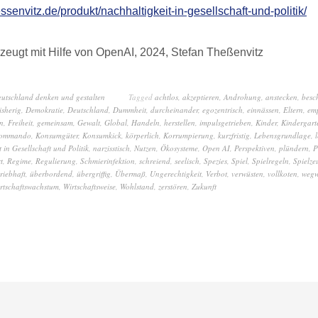
essenvitz.de/produkt/nachhaltigkeit-in-gesellschaft-und-politik/
zeugt mit Hilfe von OpenAI, 2024, Stefan Theßenvitz
eutschland denken und gestalten
Tagged
achtlos
,
akzeptieren
,
Androhung
,
anstecken
,
besc
isherig
,
Demokratie
,
Deutschland
,
Dummheit
,
durcheinander
,
egozentrisch
,
einnässen
,
Eltern
,
em
n
,
Freiheit
,
gemeinsam
,
Gewalt
,
Global
,
Handeln
,
herstellen
,
impulsgetrieben
,
Kinder
,
Kindergart
ommando
,
Konsumgüter
,
Konsumkick
,
körperlich
,
Korrumpierung
,
kurzfristig
,
Lebensgrundlage
,
 in Gesellschaft und Politik
,
narzisstisch
,
Nutzen
,
Ökosysteme
,
Open AI
,
Perspektiven
,
plündern
,
P
rt
,
Regime
,
Regulierung
,
Schmierinfektion
,
schreiend
,
seelisch
,
Spezies
,
Spiel
,
Spielregeln
,
Spielze
triebhaft
,
überbordend
,
übergriffig
,
Übermaß
,
Ungerechtigkeit
,
Verbot
,
verwüsten
,
vollkoten
,
wegw
rtschaftswachstum
,
Wirtschaftsweise
,
Wohlstand
,
zerstören
,
Zukunft