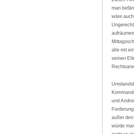
man befän
wäre auch
Ungerechti
aufräumen
Mittagssch
alle mit e
seinen El
Rechtsanwa
Umstandsl
Kommando i
und Andro
Forderunge
außer den 
würde man 