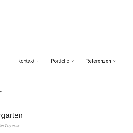
Kontakt
Portfolio
Referenzen
st
rgarten
fan Theßenvitz