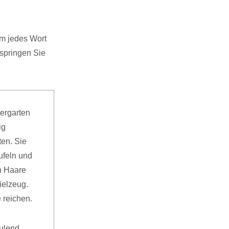
am jedes Wort
springen Sie
dergarten
ig
ten. Sie
ufeln und
n Haare
ielzeug.
 reichen.
ulend,