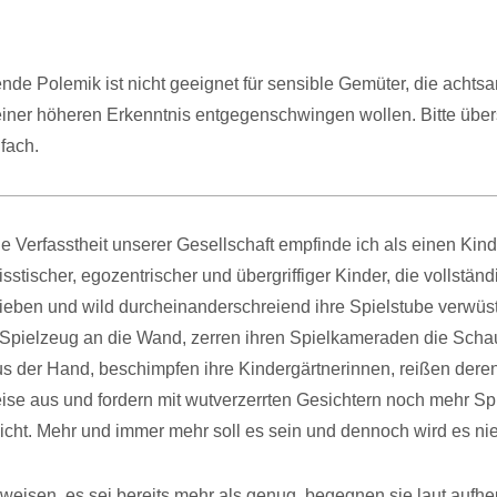
nde Polemik ist nicht geeignet für sensible Gemüter, die achts
iner höheren Erkenntnis entgegenschwingen wollen. Bitte über
nfach.
le Verfasstheit unserer Gesellschaft empfinde ich als einen Kin
isstischer, egozentrischer und übergriffiger Kinder, die vollständ
ieben und wild durcheinanderschreiend ihre Spielstube verwüs
 Spielzeug an die Wand, zerren ihren Spielkameraden die Scha
s der Hand, beschimpfen ihre Kindergärtnerinnen, reißen dere
se aus und fordern mit wutverzerrten Gesichtern noch mehr Sp
nicht. Mehr und immer mehr soll es sein und dennoch wird es nie
weisen, es sei bereits mehr als genug, begegnen sie laut aufhe