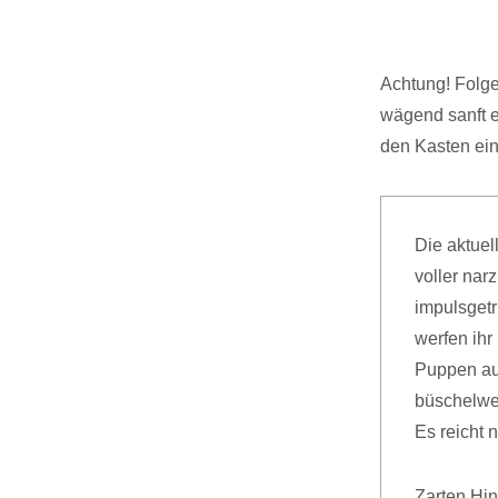
Achtung! Folge
wägend sanft e
den Kasten ei
Die aktuel
voller narz
impulsgetr
werfen ihr
Puppen au
büschelwei
Es reicht 
Zarten Hin