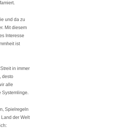
amiert.
ie und da zu
er. Mit diesem
es Interesse
mmheit ist
Streit in immer
, desto
ir alle
e Systemlinge.
n, Spielregeln
 Land der Welt
ich: