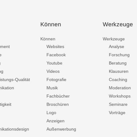
Können
Werkzeuge
Können
Werkzeuge
ment
Websites
Analyse
e
Facebook
Forschung
g
Youtube
Beratung
ng
Videos
Klausuren
istungs-Qualität
Fotografie
Coaching
ikation
Musik
Moderation
Fachbücher
Workshops
igkeit
Broschüren
Seminare
Logo
Vorträge
Anzeigen
kationsdesign
Außenwerbung