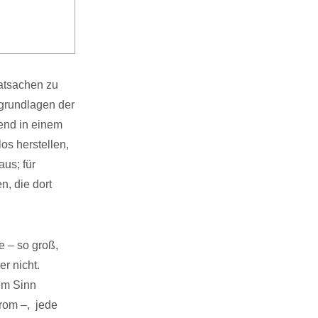
atsachen zu
sgrundlagen der
end in einem
s herstellen,
us; für
n, die dort
 – so groß,
r nicht.
em Sinn
trom –, jede