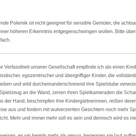
nde Polemik ist nicht geeignet für sensible Gemüter, die achts
iner höheren Erkenntnis entgegenschwingen wollen. Bitte über
nfach.
le Verfasstheit unserer Gesellschaft empfinde ich als einen Kin
isstischer, egozentrischer und übergriffiger Kinder, die vollständ
ieben und wild durcheinanderschreiend ihre Spielstube verwüs
 Spielzeug an die Wand, zerren ihren Spielkameraden die Scha
s der Hand, beschimpfen ihre Kindergärtnerinnen, reißen dere
se aus und fordern mit wutverzerrten Gesichtern noch mehr Sp
nicht. Mehr und immer mehr soll es sein und dennoch wird es nie
weisen, es sei bereits mehr als genug, begegnen sie laut aufhe