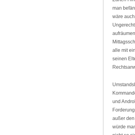
man befän
wäre auch
Ungerechti
aufräumen
Mittagssch
alle mit e
seinen El
Rechtsanwa
Umstandsl
Kommando i
und Andro
Forderunge
außer den 
würde man 