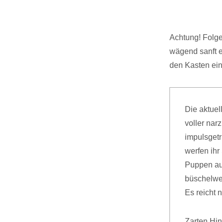
Achtung! Folge
wägend sanft e
den Kasten ei
Die aktuel
voller narz
impulsgetr
werfen ihr
Puppen au
büschelwei
Es reicht 
Zarten Hin