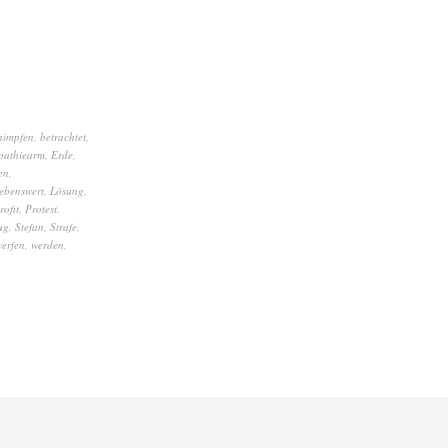
himpfen
,
betrachtet
,
pathiearm
,
Erde
,
en
,
lebenswert
,
Lösung
,
rofit
,
Protest
,
ug
,
Stefan
,
Strafe
,
erfen
,
werden
,