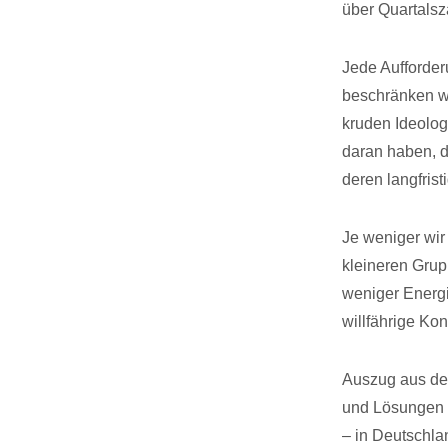
über Quartalsz
Jede Aufforder
beschränken wir
kruden Ideolog
daran haben, da
deren langfristi
Je weniger wir
kleineren Grup
weniger Energi
willfährige Ko
Auszug aus dem
und Lösungen f
– in Deutschla