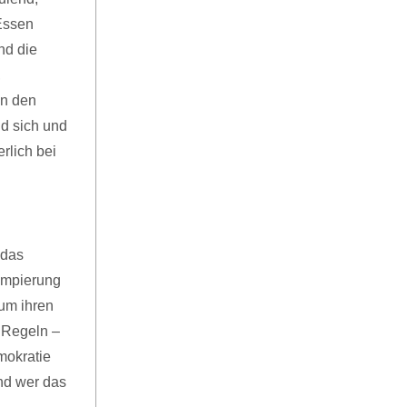
Essen
nd die
,
in den
nd sich und
rlich bei
n
 das
umpierung
um ihren
 Regeln –
mokratie
nd wer das