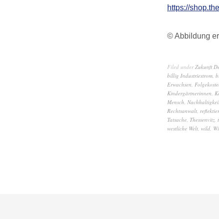
https://shop.th
© Abbildung er
Filed under
Zukunft D
billig Industriestrom
,
b
Erwachsen
,
Folgekoste
Kindergärtnerinnen
,
K
Mensch
,
Nachhaltigkeit
Rechtsanwalt
,
reflektie
Tatsache
,
Thessenvitz
,
westliche Welt
,
wild
,
Wi