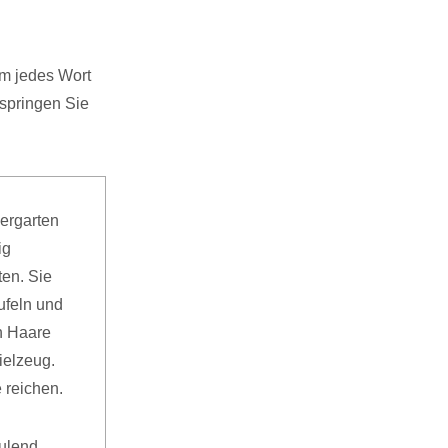
am jedes Wort
springen Sie
dergarten
ig
ten. Sie
ufeln und
n Haare
ielzeug.
 reichen.
ulend,