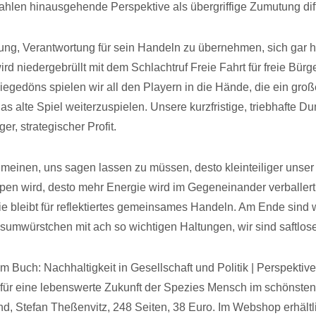
ahlen hinausgehende Perspektive als übergriffige Zumutung diff
ung, Verantwortung für sein Handeln zu übernehmen, sich gar h
d niedergebrüllt mit dem Schlachtruf Freie Fahrt für freie Bürg
iegedöns spielen wir all den Playern in die Hände, die ein groß
s alte Spiel weiterzuspielen. Unsere kurzfristige, triebhafte Du
ger, strategischer Profit.
 meinen, uns sagen lassen zu müssen, desto kleinteiliger unser 
pen wird, desto mehr Energie wird im Gegeneinander verballert
e bleibt für reflektiertes gemeinsames Handeln. Am Ende sind w
nsumwürstchen mit ach so wichtigen Haltungen, wir sind saftlos
 Buch: Nachhaltigkeit in Gesellschaft und Politik | Perspektive
ür eine lebenswerte Zukunft der Spezies Mensch im schönsten
nd, Stefan Theßenvitz, 248 Seiten, 38 Euro. Im Webshop erhältl