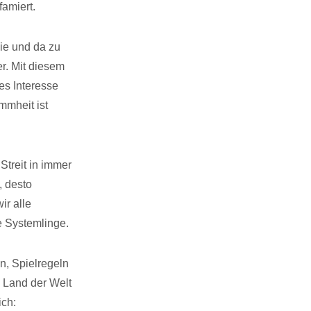
amiert.
ie und da zu
er. Mit diesem
es Interesse
mmheit ist
Streit in immer
, desto
ir alle
e Systemlinge.
n, Spielregeln
 Land der Welt
ich: