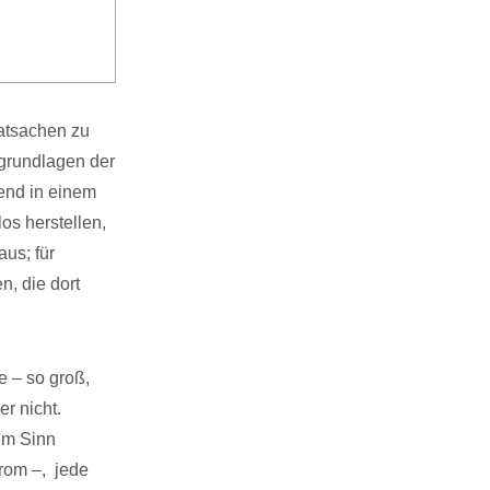
atsachen zu
sgrundlagen der
end in einem
s herstellen,
us; für
n, die dort
 – so groß,
r nicht.
em Sinn
trom –, jede