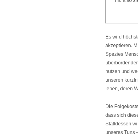
nicht so s
Es wird höchs
akzeptieren. M
Spezies Mensch
überbordenden 
nutzen und weg
unseren kurzfr
leben, deren W
Die Folgekoste
dass sich dies
Stattdessen wi
unseres Tuns –