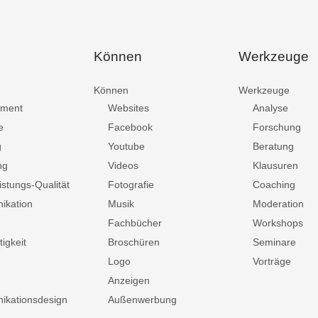
Können
Werkzeuge
Können
Werkzeuge
ment
Websites
Analyse
e
Facebook
Forschung
g
Youtube
Beratung
ng
Videos
Klausuren
istungs-Qualität
Fotografie
Coaching
ikation
Musik
Moderation
Fachbücher
Workshops
igkeit
Broschüren
Seminare
Logo
Vorträge
Anzeigen
kationsdesign
Außenwerbung