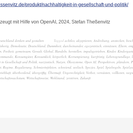
essenvitz.de/produkt/nachhaltigkeit-in-gesellschaft-und-politik/
zeugt mit Hilfe von OpenAI, 2024, Stefan Theßenvitz
eutschland denken und gestalten
Tagged
achtlos
,
akzeptieren
,
Androhung
,
anstecken
,
besc
isherig
,
Demokratie
,
Deutschland
,
Dummheit
,
durcheinander
,
egozentrisch
,
einnässen
,
Eltern
,
em
n
,
Freiheit
,
gemeinsam
,
Gewalt
,
Global
,
Handeln
,
herstellen
,
impulsgetrieben
,
Kinder
,
Kindergart
ommando
,
Konsumgüter
,
Konsumkick
,
körperlich
,
Korrumpierung
,
kurzfristig
,
Lebensgrundlage
,
 in Gesellschaft und Politik
,
narzisstisch
,
Nutzen
,
Ökosysteme
,
Open AI
,
Perspektiven
,
plündern
,
P
rt
,
Regime
,
Regulierung
,
Schmierinfektion
,
schreiend
,
seelisch
,
Spezies
,
Spiel
,
Spielregeln
,
Spielze
triebhaft
,
überbordend
,
übergriffig
,
Übermaß
,
Ungerechtigkeit
,
Verbot
,
verwüsten
,
vollkoten
,
wegw
rtschaftswachstum
,
Wirtschaftsweise
,
Wohlstand
,
zerstören
,
Zukunft