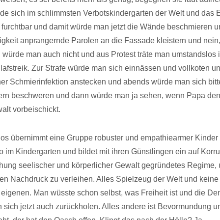
de sich im schlimmsten Verbotskindergarten der Welt und das 
 furchtbar und damit würde man jetzt die Wände beschmieren u
gkeit anprangernde Parolen an die Fassade kleistern und nein
 würde man auch nicht und aus Protest träte man umstandslos 
lafstreik. Zur Strafe würde man sich einnässen und vollkoten u
iner Schmierinfektion anstecken und abends würde man sich bitte
tern beschweren und dann würde man ja sehen, wenn Papa de
lt vorbeischickt.
os übernimmt eine Gruppe robuster und empathiearmer Kinder
m Kindergarten und bildet mit ihren Günstlingen ein auf Korr
hung seelischer und körperlicher Gewalt gegründetes Regime, 
n Nachdruck zu verleihen. Alles Spielzeug der Welt und keine
eigenen. Man wüsste schon selbst, was Freiheit ist und die De
sich jetzt auch zurückholen. Alles andere ist Bevormundung u