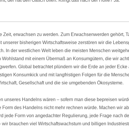
ieht, der hat den Oasch offen. Klingt das nach der Hölle? Ja.
te Zeit, erwachsen zu werden. Zum Erwachsenwerden gehört, T
it unserer bisherigen Wirtschaftsweise zerstören wir die Leben
. In der westlichen Welt leben die meisten Menschen weitgeh
Wohlstand mit einem Übermaß an Konsumgütern, die wir achtlo
werfen. Global betrachtet plündern wir die Erde an jeder Ecke a
istigen Konsumkick und mit langfristigen Folgen für die Mensche
irtschaft, Gesellschaft und die sie umgebenden Ökosysteme.
n unseres Handelns wären – sofern man diese bepreisen würde
e Form des Handelns nicht mehr rechnen würde. Machen wir abe
rd jede Form von angedachter Regulierung, jede Frage nach d
 wir brauchen viel Wirtschaftswachstum und billigen Industries