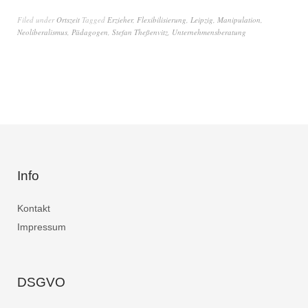
Filed under
Ortszeit
Tagged
Erzieher
,
Flexibilisierung
,
Leipzig
,
Manipulation
,
Neoliberalismus
,
Pädagogen
,
Stefan Theßenvitz
,
Unternehmensberatung
Info
Kontakt
Impressum
DSGVO