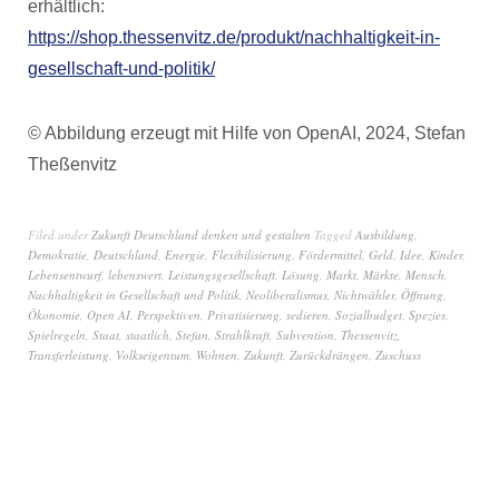
erhältlich:
https://shop.thessenvitz.de/produkt/nachhaltigkeit-in-
gesellschaft-und-politik/
© Abbildung erzeugt mit Hilfe von OpenAI, 2024, Stefan
Theßenvitz
Filed under
Zukunft Deutschland denken und gestalten
Tagged
Ausbildung
,
Demokratie
,
Deutschland
,
Energie
,
Flexibilisierung
,
Fördermittel
,
Geld
,
Idee
,
Kinder
,
Lebensentwurf
,
lebenswert
,
Leistungsgesellschaft
,
Lösung
,
Markt
,
Märkte
,
Mensch
,
Nachhaltigkeit in Gesellschaft und Politik
,
Neoliberalismus
,
Nichtwähler
,
Öffnung
,
Ökonomie
,
Open AI
,
Perspektiven
,
Privatisierung
,
sedieren
,
Sozialbudget
,
Spezies
,
Spielregeln
,
Staat
,
staatlich
,
Stefan
,
Strahlkraft
,
Subvention
,
Thessenvitz
,
Transferleistung
,
Volkseigentum
,
Wohnen
,
Zukunft
,
Zurückdrängen
,
Zuschuss