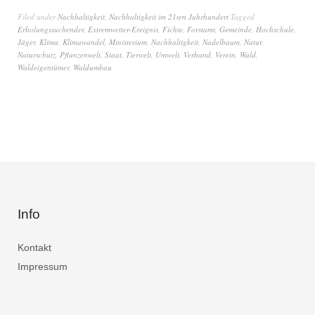
Filed under
Nachhaltigkeit
,
Nachhaltigkeit im 21ten Jahrhundert
Tagged
Erholungssuchender
,
Extremwetter-Ereignis
,
Fichte
,
Forstamt
,
Gemeinde
,
Hochschule
,
Jäger
,
Klima
,
Klimawandel
,
Ministerium
,
Nachhaltigkeit
,
Nadelbaum
,
Natur
,
Naturschutz
,
Pflanzenwelt
,
Staat
,
Tierwelt
,
Umwelt
,
Verband
,
Verein
,
Wald
,
Waldeigentümer
,
Waldumbau
Info
Kontakt
Impressum