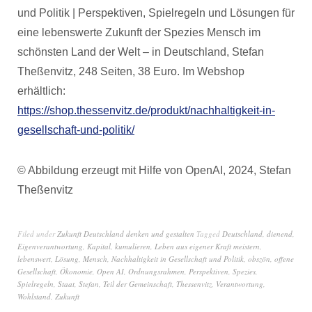
und Politik | Perspektiven, Spielregeln und Lösungen für
eine lebenswerte Zukunft der Spezies Mensch im
schönsten Land der Welt – in Deutschland, Stefan
Theßenvitz, 248 Seiten, 38 Euro. Im Webshop
erhältlich:
https://shop.thessenvitz.de/produkt/nachhaltigkeit-in-
gesellschaft-und-politik/
© Abbildung erzeugt mit Hilfe von OpenAI, 2024, Stefan
Theßenvitz
Filed under
Zukunft Deutschland denken und gestalten
Tagged
Deutschland
,
dienend
,
Eigenverantwortung
,
Kapital
,
kumulieren
,
Leben aus eigener Kraft meistern
,
lebenswert
,
Lösung
,
Mensch
,
Nachhaltigkeit in Gesellschaft und Politik
,
obszön
,
offene
Gesellschaft
,
Ökonomie
,
Open AI
,
Ordnungsrahmen
,
Perspektiven
,
Spezies
,
Spielregeln
,
Staat
,
Stefan
,
Teil der Gemeinschaft
,
Thessenvitz
,
Verantwortung
,
Wohlstand
,
Zukunft