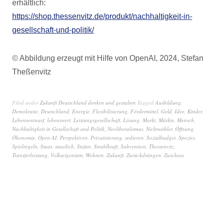
erhältlich:
https://shop.thessenvitz.de/produkt/nachhaltigkeit-in-
gesellschaft-und-politik/
© Abbildung erzeugt mit Hilfe von OpenAI, 2024, Stefan
Theßenvitz
Filed under
Zukunft Deutschland denken und gestalten
Tagged
Ausbildung
,
Demokratie
,
Deutschland
,
Energie
,
Flexibilisierung
,
Fördermittel
,
Geld
,
Idee
,
Kinder
,
Lebensentwurf
,
lebenswert
,
Leistungsgesellschaft
,
Lösung
,
Markt
,
Märkte
,
Mensch
,
Nachhaltigkeit in Gesellschaft und Politik
,
Neoliberalismus
,
Nichtwähler
,
Öffnung
,
Ökonomie
,
Open AI
,
Perspektiven
,
Privatisierung
,
sedieren
,
Sozialbudget
,
Spezies
,
Spielregeln
,
Staat
,
staatlich
,
Stefan
,
Strahlkraft
,
Subvention
,
Thessenvitz
,
Transferleistung
,
Volkseigentum
,
Wohnen
,
Zukunft
,
Zurückdrängen
,
Zuschuss