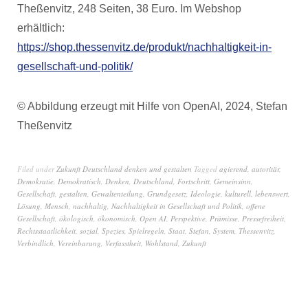
Theßenvitz, 248 Seiten, 38 Euro. Im Webshop
erhältlich:
https://shop.thessenvitz.de/produkt/nachhaltigkeit-in-
gesellschaft-und-politik/
© Abbildung erzeugt mit Hilfe von OpenAI, 2024, Stefan
Theßenvitz
Filed under
Zukunft Deutschland denken und gestalten
Tagged
agierend
,
autoritär
,
Demokratie
,
Demokratisch
,
Denken
,
Deutschland
,
Fortschritt
,
Gemeinsinn
,
Gesellschaft
,
gestalten
,
Gewaltenteilung
,
Grundgesetz
,
Ideologie
,
kulturell
,
lebenswert
,
Lösung
,
Mensch
,
nachhaltig
,
Nachhaltigkeit in Gesellschaft und Politik
,
offene
Gesellschaft
,
ökologisch
,
ökonomisch
,
Open AI
,
Perspektive
,
Prämisse
,
Pressefreiheit
,
Rechtsstaatlichkeit
,
sozial
,
Spezies
,
Spielregeln
,
Staat
,
Stefan
,
System
,
Thessenvitz
,
Verbindlich
,
Vereinbarung
,
Verfasstheit
,
Wohlstand
,
Zukunft