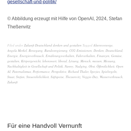
gesellschaft-und-politik/
© Abbildung erzeugt mit Hilfe von OpenAI, 2024, Stefan
Theßenvitz
Filed under
Zukunft Deutschland denken und gestalten
Tagged
Altersvorsorge
,
Angela Merkel
,
Bewegung
,
Bundesregierung
,
CO2-Emissionen
,
Denken
,
Deutschland
,
Energie
,
Energieverbrauch
,
Ernährungsverhalten
,
Fahrverhalten
,
Finanzen
,
Gemüse
,
gestalten
,
Körpergewicht
,
lebenswert
,
liberal
,
Lösung
,
Mensch
,
messen
,
Messung
,
Nachhaltigkeit in Gesellschaft und Politik
,
Nanny
,
Nudging
,
Obst
,
Öffentlichkeit
,
Open
AI
,
Paternalismus
,
Performance
,
Perspektive
,
Richard Thaler
,
Spezies
,
Spielregeln
,
Staat
,
Stefan
,
Steuerehrlichkeit
,
Süßspeise
,
Thessenvitz
,
Veggie-Day
,
Wasserverbrauch
,
Zukunft
Für eine Handvoll Vernunft