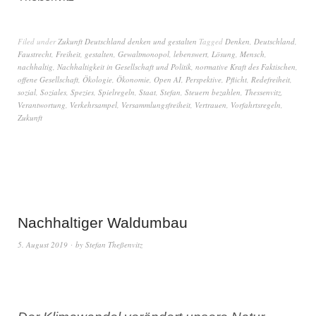
Filed under
Zukunft Deutschland denken und gestalten
Tagged
Denken
,
Deutschland
,
Faustrecht
,
Freiheit
,
gestalten
,
Gewaltmonopol
,
lebenswert
,
Lösung
,
Mensch
,
nachhaltig
,
Nachhaltigkeit in Gesellschaft und Politik
,
normative Kraft des Faktischen
,
offene Gesellschaft
,
Ökologie
,
Ökonomie
,
Open AI
,
Perspektive
,
Pflicht
,
Redefreiheit
,
sozial
,
Soziales
,
Spezies
,
Spielregeln
,
Staat
,
Stefan
,
Steuern bezahlen
,
Thessenvitz
,
Verantwortung
,
Verkehrsampel
,
Versammlungsfreiheit
,
Vertrauen
,
Vorfahrtsregeln
,
Zukunft
Nachhaltiger Waldumbau
5. August 2019
by
Stefan Theßenvitz