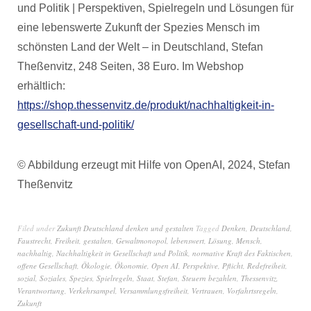
und Politik | Perspektiven, Spielregeln und Lösungen für
eine lebenswerte Zukunft der Spezies Mensch im
schönsten Land der Welt – in Deutschland, Stefan
Theßenvitz, 248 Seiten, 38 Euro. Im Webshop
erhältlich:
https://shop.thessenvitz.de/produkt/nachhaltigkeit-in-
gesellschaft-und-politik/
© Abbildung erzeugt mit Hilfe von OpenAI, 2024, Stefan
Theßenvitz
Filed under
Zukunft Deutschland denken und gestalten
Tagged
Denken
,
Deutschland
,
Faustrecht
,
Freiheit
,
gestalten
,
Gewaltmonopol
,
lebenswert
,
Lösung
,
Mensch
,
nachhaltig
,
Nachhaltigkeit in Gesellschaft und Politik
,
normative Kraft des Faktischen
,
offene Gesellschaft
,
Ökologie
,
Ökonomie
,
Open AI
,
Perspektive
,
Pflicht
,
Redefreiheit
,
sozial
,
Soziales
,
Spezies
,
Spielregeln
,
Staat
,
Stefan
,
Steuern bezahlen
,
Thessenvitz
,
Verantwortung
,
Verkehrsampel
,
Versammlungsfreiheit
,
Vertrauen
,
Vorfahrtsregeln
,
Zukunft