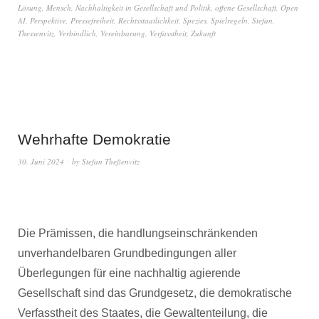
Lösung
,
Mensch
,
Nachhaltigkeit in Gesellschaft und Politik
,
offene Gesellschaft
,
Open
AI
,
Perspektive
,
Pressefreiheit
,
Rechtsstaatlichkeit
,
Spezies
,
Spielregeln
,
Stefan
,
Thessenvitz
,
Verbindlich
,
Vereinbarung
,
Verfasstheit
,
Zukunft
Wehrhafte Demokratie
30. Juni 2024
by
Stefan Theßenvitz
Die Prämissen, die handlungseinschränkenden
unverhandelbaren Grundbedingungen aller
Überlegungen für eine nachhaltig agierende
Gesellschaft sind das Grundgesetz, die demokratische
Verfasstheit des Staates, die Gewaltenteilung, die