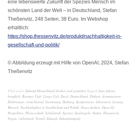
eine lebenswerte Zukunft der Spezies Mensch im
schönsten Land der Welt – in Deutschland, Stefan
Theßenvitz, 248 Seiten, 38 Euro. Im Webshop
erhältlich:
https://shop.thessenvitz.de/produkt/nachhaltigkeit-in-
gesellschaft-und-politik/
© Abbildung erzeugt mit Hilfe von OpenAI, 2024, Stefan
Theßenvitz
Filed under
Zukunft Deutschland denken und gestalten
Tagged
Auto fahren
,
beruflich
,
Boomer
,
Café
,
Cargo Cult
,
Dach
,
Deutschland
,
Diskurs
,
domminieren
,
Elektroauto
,
ernüchternd
,
Gesinnung
,
Haltung
,
Komfortzone
,
lebenswert
,
Lösung
,
Mensch
,
Nachhaltigkeit in Gesellschaft und Politik
,
Neues denken
,
Open AI
,
Perspektive
,
Photovoltaik
,
Schulstreik
,
Spezies
,
Spielregeln
,
Stefan
,
Thessenvitz
,
Vegan
,
vielreisend
,
Vorteil
,
Zukunft
,
Zukunftsimpuls