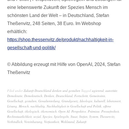
eine lebenswerte Zukunft der Spezies Mensch im
schönsten Land der Welt – in Deutschland, Stefan
Theßenvitz, 248 Seiten, 38 Euro. Im Webshop
erhältlich:
https://shop.thessenvitz.de/produkt/nachhaltigkeit-in-
gesellschaft-und-politik/
© Abbildung erzeugt mit Hilfe von OpenAI, 2024, Stefan
Theßenvitz
Filed under
Zukunft Deutschland denken und gestalten
Tagged
agierend
,
autoritär
,
Demokratie
,
Demokratisch
,
Denken
,
Deutschland
,
Fortschritt
,
Gemeinsinn
,
Gesellschaft
,
gestalten
,
Gewaltenteilung
,
Grundgesetz
,
Ideologie
,
kulturell
,
lebenswert
,
Lösung
,
Mensch
,
nachhaltig
,
Nachhaltigkeit in Gesellschaft und Politik
,
offene
Gesellschaft
,
ökologisch
,
ökonomisch
,
Open AI
,
Perspektive
,
Prämisse
,
Pressefreiheit
,
Rechtsstaatlichkeit
,
sozial
,
Spezies
,
Spielregeln
,
Staat
,
Stefan
,
System
,
Thessenvitz
,
Verbindlich
,
Vereinbarung
,
Verfasstheit
,
Wohlstand
,
Zukunft