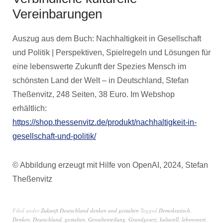
Vereinbarungen
Auszug aus dem Buch: Nachhaltigkeit in Gesellschaft
und Politik | Perspektiven, Spielregeln und Lösungen für
eine lebenswerte Zukunft der Spezies Mensch im
schönsten Land der Welt – in Deutschland, Stefan
Theßenvitz, 248 Seiten, 38 Euro. Im Webshop
erhältlich:
https://shop.thessenvitz.de/produkt/nachhaltigkeit-in-
gesellschaft-und-politik/
© Abbildung erzeugt mit Hilfe von OpenAI, 2024, Stefan
Theßenvitz
Filed under
Zukunft Deutschland denken und gestalten
Tagged
Demokratisch
,
Denken
,
Deutschland
,
gestalten
,
Gewaltenteilung
,
Grundgesetz
,
kulturell
,
lebenswert
,