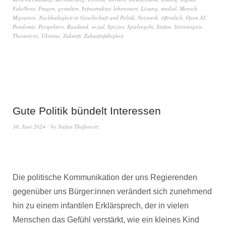
FakeNews
,
Fragen
,
gestalten
,
Infrastruktur
,
lebenswert
,
Lösung
,
medial
,
Mensch
,
Migration
,
Nachhaltigkeit in Gesellschaft und Politik
,
Netzwerk
,
öffentlich
,
Open AI
,
Pandemie
,
Perspektive
,
Russland
,
sozial
,
Spezies
,
Spielregeln
,
Stefan
,
Störereignis
,
Thessenvitz
,
Ukraine
,
Zukunft
,
Zukunftsfähigkeit
Gute Politik bündelt Interessen
30. Juni 2024
by
Stefan Theßenvitz
Die politische Kommunikation der uns Regierenden
gegenüber uns Bürger:innen verändert sich zunehmend
hin zu einem infantilen Erklärsprech, der in vielen
Menschen das Gefühl verstärkt, wie ein kleines Kind