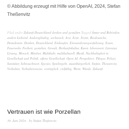
© Abbildung erzeugt mit Hilfe von OpenAI, 2024, Stefan
Theßenvitz
Filed under
Zukunft Deutschland denken und gestalten
Tagged
Ämter und Behörden
,
anders Liebend
,
Andersgläubig
,
archaisch
,
Arzt
,
Ärzte
,
Ärztin
,
Biodeutsche
,
Demokratie
,
Denken
,
Deutschland
,
Einkaufen
,
Einwanderungserfahrung
,
Essen
,
Feuerwehr
,
Freiheit
,
gestalten
,
Gewalt
,
Herkunftskultur
,
Kunst
,
lebenswert
,
Literatur
,
Lösung
,
Mensch
,
Mindset
,
Multikulti
,
multikulturell
,
Musik
,
Nachhaltigkeit in
Gesellschaft und Politik
,
offene Gesellschaft
,
Open AI
,
Perspektive
,
Pfleger
,
Polizei
,
Sanitäter
,
Sehnsuchtsort
,
Spezies
,
Spielregeln
,
staatsbürgerlich
,
Stefan
,
Thessenvitz
,
Verhalten
,
Verhaltensweise
,
verträglich
,
vielfältig
,
Werte
,
Würde
,
Zukunft
Vertrauen ist wie Porzellan
30. Juni 2024
by
Stefan Theßenvitz