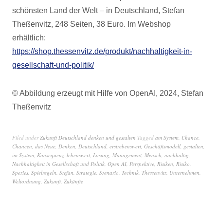
schönsten Land der Welt – in Deutschland, Stefan
Theßenvitz, 248 Seiten, 38 Euro. Im Webshop
erhältlich:
https://shop.thessenvitz.de/produkt/nachhaltigkeit-in-
gesellschaft-und-politik/
© Abbildung erzeugt mit Hilfe von OpenAI, 2024, Stefan
Theßenvitz
Filed under
Zukunft Deutschland denken und gestalten
Tagged
am System
,
Chance
,
Chancen
,
das Neue
,
Denken
,
Deutschland
,
erstrebenswert
,
Geschäftsmodell
,
gestalten
,
im System
,
Konsequenz
,
lebenswert
,
Lösung
,
Management
,
Mensch
,
nachhaltig
,
Nachhaltigkeit in Gesellschaft und Politik
,
Open AI
,
Perspektive
,
Risiken
,
Risiko
,
Spezies
,
Spielregeln
,
Stefan
,
Strategie
,
Szenario
,
Technik
,
Thessenvitz
,
Unternehmen
,
Weltordnung
,
Zukunft
,
Zukünfte