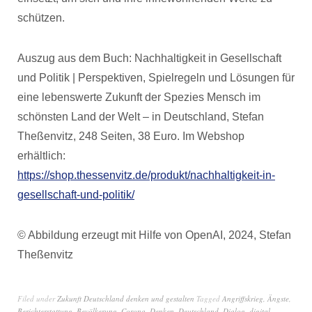
schützen.
Auszug aus dem Buch: Nachhaltigkeit in Gesellschaft
und Politik | Perspektiven, Spielregeln und Lösungen für
eine lebenswerte Zukunft der Spezies Mensch im
schönsten Land der Welt – in Deutschland, Stefan
Theßenvitz, 248 Seiten, 38 Euro. Im Webshop
erhältlich:
https://shop.thessenvitz.de/produkt/nachhaltigkeit-in-
gesellschaft-und-politik/
© Abbildung erzeugt mit Hilfe von OpenAI, 2024, Stefan
Theßenvitz
Filed under
Zukunft Deutschland denken und gestalten
Tagged
Angriffskrieg
,
Ängste
,
Berichterstattung
,
Bevölkerung
,
Corona
,
Denken
,
Deutschland
,
Dialog
,
digital
,