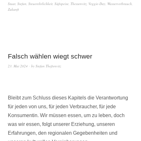
Staat
,
Stefan
,
Steuerehrlichkeit
,
Süßspeise
,
Thessenvitz
,
Veggie-Day
,
Wasserverbrauch
,
Zukunft
Falsch wählen wiegt schwer
23. Mai 2024
by
Stefan Theßenvitz
Bleibt zum Schluss dieses Kapitels die Verantwortung
für jeden von uns, für jeden Verbraucher, für jede
Konsumentin. Wir müssen essen, um zu leben, doch
was wir essen, folgt unserer Erziehung, unseren
Erfahrungen, den regionalen Gegebenheiten und