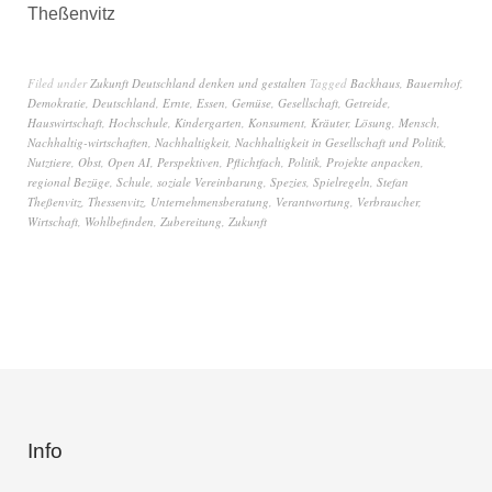
Theßenvitz
Filed under
Zukunft Deutschland denken und gestalten
Tagged
Backhaus
,
Bauernhof
,
Demokratie
,
Deutschland
,
Ernte
,
Essen
,
Gemüse
,
Gesellschaft
,
Getreide
,
Hauswirtschaft
,
Hochschule
,
Kindergarten
,
Konsument
,
Kräuter
,
Lösung
,
Mensch
,
Nachhaltig-wirtschaften
,
Nachhaltigkeit
,
Nachhaltigkeit in Gesellschaft und Politik
,
Nutztiere
,
Obst
,
Open AI
,
Perspektiven
,
Pflichtfach
,
Politik
,
Projekte anpacken
,
regional Bezüge
,
Schule
,
soziale Vereinbarung
,
Spezies
,
Spielregeln
,
Stefan
Theßenvitz
,
Thessenvitz
,
Unternehmensberatung
,
Verantwortung
,
Verbraucher
,
Wirtschaft
,
Wohlbefinden
,
Zubereitung
,
Zukunft
Info