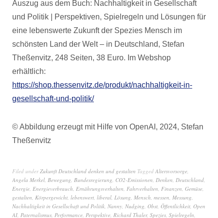
Auszug aus dem Buch: Nachhaltigkeit in Gesellschaft
und Politik | Perspektiven, Spielregeln und Lösungen für
eine lebenswerte Zukunft der Spezies Mensch im
schönsten Land der Welt – in Deutschland, Stefan
Theßenvitz, 248 Seiten, 38 Euro. Im Webshop
erhältlich:
https://shop.thessenvitz.de/produkt/nachhaltigkeit-in-
gesellschaft-und-politik/
© Abbildung erzeugt mit Hilfe von OpenAI, 2024, Stefan
Theßenvitz
Filed under
Zukunft Deutschland denken und gestalten
Tagged
Altersvorsorge
,
Angela Merkel
,
Bewegung
,
Bundesregierung
,
CO2-Emissionen
,
Denken
,
Deutschland
,
Energie
,
Energieverbrauch
,
Ernährungsverhalten
,
Fahrverhalten
,
Finanzen
,
Gemüse
,
gestalten
,
Körpergewicht
,
lebenswert
,
liberal
,
Lösung
,
Mensch
,
messen
,
Messung
,
Nachhaltigkeit in Gesellschaft und Politik
,
Nanny
,
Nudging
,
Obst
,
Öffentlichkeit
,
Open
AI
,
Paternalismus
,
Performance
,
Perspektive
,
Richard Thaler
,
Spezies
,
Spielregeln
,