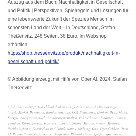
Auszug aus dem Buch: Nachhaltigkeit in Gesellschaft
und Politik | Perspektiven, Spielregeln und Lösungen für
eine lebenswerte Zukunft der Spezies Mensch im
schönsten Land der Welt – in Deutschland, Stefan
Theßenvitz, 248 Seiten, 38 Euro. Im Webshop
erhältlich:
https://shop.thessenvitz.de/produkt/nachhaltigkeit-in-
gesellschaft-und-politik/
© Abbildung erzeugt mit Hilfe von OpenAI, 2024, Stefan
Theßenvitz
Filed under
Zukunft Deutschland denken und gestalten
Tagged
Altersvorsorge
,
Angela Merkel
,
Bewegung
,
Bundesregierung
,
CO2-Emissionen
,
Denken
,
Deutschland
,
Energie
,
Energieverbrauch
,
Ernährungsverhalten
,
Fahrverhalten
,
Finanzen
,
Gemüse
,
gestalten
,
Körpergewicht
,
lebenswert
,
liberal
,
Lösung
,
Mensch
,
messen
,
Messung
,
Nachhaltigkeit in Gesellschaft und Politik
,
Nanny
,
Nudging
,
Obst
,
Öffentlichkeit
,
Open
AI
,
Paternalismus
,
Performance
,
Perspektive
,
Richard Thaler
,
Spezies
,
Spielregeln
,