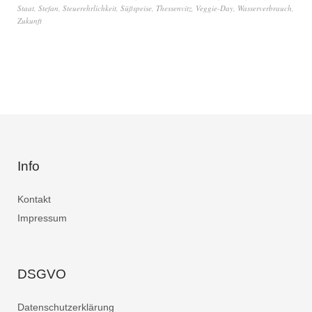
Staat
,
Stefan
,
Steuerehrlichkeit
,
Süßspeise
,
Thessenvitz
,
Veggie-Day
,
Wasserverbrauch
,
Zukunft
Info
Kontakt
Impressum
DSGVO
Datenschutzerklärung