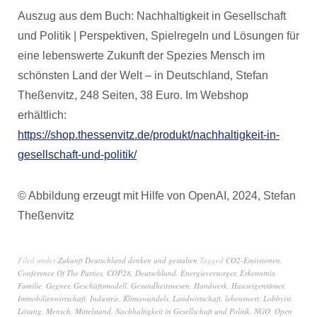
Auszug aus dem Buch: Nachhaltigkeit in Gesellschaft
und Politik | Perspektiven, Spielregeln und Lösungen für
eine lebenswerte Zukunft der Spezies Mensch im
schönsten Land der Welt – in Deutschland, Stefan
Theßenvitz, 248 Seiten, 38 Euro. Im Webshop
erhältlich:
https://shop.thessenvitz.de/produkt/nachhaltigkeit-in-
gesellschaft-und-politik/
© Abbildung erzeugt mit Hilfe von OpenAI, 2024, Stefan
Theßenvitz
Filed under
Zukunft Deutschland denken und gestalten
Tagged
CO2-Emissionen
,
Conference Of The Parties
,
COP28
,
Deutschland
,
Energieversorger
,
Erkenntnis
,
Familie
,
Gegner
,
Geschäftsmodell
,
Gesundheitswesen
,
Handwerk
,
Hauseigentümer
,
Immobilienwirtschaft
,
Industrie
,
Klimawandels
,
Landwirtschaft
,
lebenswert
,
Lobbyist
,
Lösung
,
Mensch
,
Mittelstand
,
Nachhaltigkeit in Gesellschaft und Politik
,
NGO
,
Open