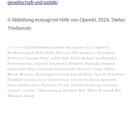
gesellschaft-und-politik/
© Abbildung erzeugt mit Hilfe von OpenAI, 2024, Stefan
Theßenvitz
Filed under
Zukunft Deutschland denken und gestalten
Tagged
abgeholzt
,
Bevölkerungsdruck
,
Boden Böden
,
Bronzezeit
,
CO2-Emissionen
,
Deutschland
,
Dichtestress
,
Eigentum
,
Elend
,
endlich
,
Erde
,
Flucht
,
flüchtend
,
gesellschaftlich
,
Industrialisierung
,
industriell
,
katastrophal
,
Kernfusion
,
Kipppunkt
,
klimatisch
,
knappe Güter
,
Krieg
,
Landschaft
,
Landwirtschaft
,
lebenswert
,
Lösung
,
Medizin
,
Mensch
,
Menschen
,
Nachhaltigkeit in Gesellschaft und Politik
,
Open AI
,
Perspektiven
,
Plastikmüll
,
politisch
,
Sonne
,
Sonnenenergie
,
Sonnenlicht
,
Spezies
,
Spielregeln
,
Stefan
,
Strahlungshitze
,
Thessenvitz
,
Tierwelt
,
Überlebensbedingung
,
unbegrenzt
,
versiegelt
,
verwüstet
,
Völkerwanderung
,
Wachstum
,
Wald
,
Wälder
,
Wasserstoff
,
Welt
,
Wohlstand
,
Zukunft