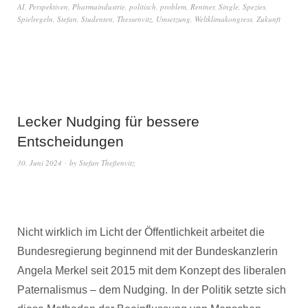
AI
,
Perspektiven
,
Pharmaindustrie
,
politisch
,
problem
,
Rentner
,
Single
,
Spezies
,
Spielregeln
,
Stefan
,
Studenten
,
Thessenvitz
,
Umsetzung
,
Weltklimakongress
,
Zukunft
Lecker Nudging für bessere
Entscheidungen
30. Juni 2024
by
Stefan Theßenvitz
Nicht wirklich im Licht der Öffentlichkeit arbeitet die
Bundesregierung beginnend mit der Bundeskanzlerin
Angela Merkel seit 2015 mit dem Konzept des liberalen
Paternalismus – dem Nudging.
In der Politik setzte sich