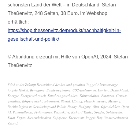
schönsten Land der Welt – in Deutschland, Stefan
Theßenvitz, 248 Seiten, 38 Euro. Im Webshop
erhältlich:
https://shop.thessenvitz.de/produkt/nachhaltigkeit-in-
gesellschaft-und-politik/
© Abbildung erzeugt mit Hilfe von OpenAI, 2024, Stefan
Theßenvitz
Filed under
Zukunft Deutschland denken und gestalten
Tagged
Altersvorsorge
,
Angela Merkel
,
Bewegung
,
Bundesregierung
,
CO2-Emissionen
,
Denken
,
Deutschland
,
Energie
,
Energieverbrauch
,
Ernährungsverhalten
,
Fahrverhalten
,
Finanzen
,
Gemüse
,
gestalten
,
Körpergewicht
,
lebenswert
,
liberal
,
Lösung
,
Mensch
,
messen
,
Messung
,
Nachhaltigkeit in Gesellschaft und Politik
,
Nanny
,
Nudging
,
Obst
,
Öffentlichkeit
,
Open
AI
,
Paternalismus
,
Performance
,
Perspektive
,
Richard Thaler
,
Spezies
,
Spielregeln
,
Staat
,
Stefan
,
Steuerehrlichkeit
,
Süßspeise
,
Thessenvitz
,
Veggie-Day
,
Wasserverbrauch
,
Zukunft